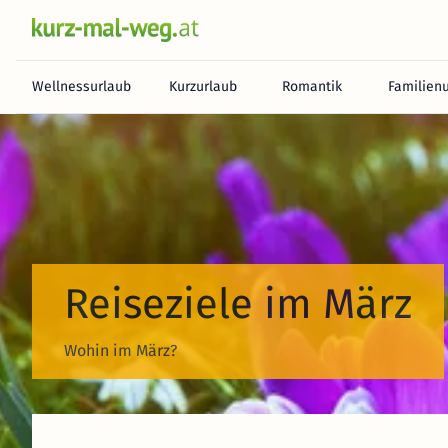
Wellnessurlaub
Kurzurlaub
Romantik
Familien
Reiseziele im März
Wohin im März?