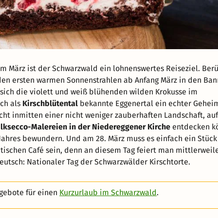
m März ist der Schwarzwald ein lohnenswertes Reiseziel. Berü
den ersten warmen Sonnenstrahlen ab Anfang März in den Bann
 sich die violett und weiß blühenden wilden Krokusse im
ch als
Kirschblütental
bekannte Eggenertal ein echter Gehei
ht inmitten einer nicht weniger zauberhaften Landschaft, auf
lksecco-Malereien in der Niedereggener Kirche
entdecken k
 Jahres bewundern. Und am 28. März muss es einfach ein Stück
ischen Café sein, denn an diesem Tag feiert man mittlerweile
Deutsch: Nationaler Tag der Schwarzwälder Kirschtorte.
gebote für einen
Kurzurlaub im Schwarzwald
.