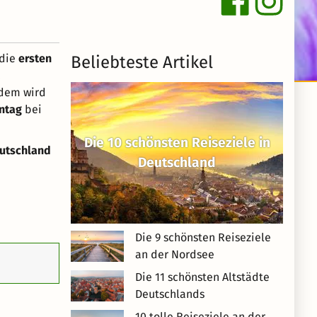
 die
ersten
Beliebteste Artikel
,
udem wird
ntag
bei
Die 10 schönsten Reiseziele in
eutschland
Deutschland
Die 9 schönsten Reiseziele
an der Nordsee
Die 11 schönsten Altstädte
Deutschlands
10 tolle Reiseziele an der