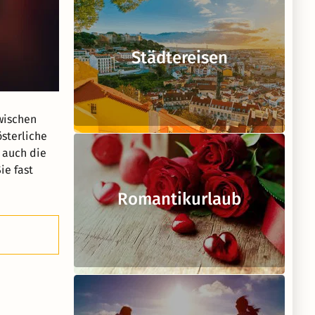
Städtereisen
wischen
österliche
 auch die
ie fast
Romantikurlaub