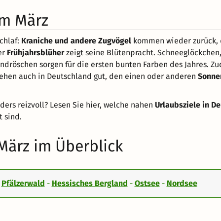
im März
chlaf:
Kraniche und andere Zugvögel
kommen wieder zurück,
er
Frühjahrsblüher
zeigt seine Blütenpracht. Schneeglöckchen
dröschen sorgen für die ersten bunten Farben des Jahres. Z
ehen auch in Deutschland gut, den einen oder anderen
Sonne
ers reizvoll? Lesen Sie hier, welche nahen
Urlaubsziele in D
 sind.
März im Überblick
-
Pfälzerwald
-
Hessisches Bergland
-
Ostsee
-
Nordsee