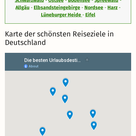
Schwarzwald
-
Ostsee
-
Bodensee
-
Spreewald
-
Allgäu
-
Elbsandsteingebirge
-
Nordsee
-
Harz
-
Lüneburger Heide
-
Eifel
Karte der schönsten Reiseziele in
Deutschland