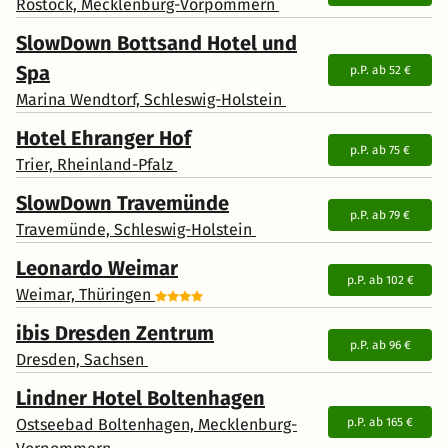
Rostock, Mecklenburg-Vorpommern
SlowDown Bottsand Hotel und
Spa
p.P. ab
52 €
Marina Wendtorf, Schleswig-Holstein
Hotel Ehranger Hof
p.P. ab
75 €
Trier, Rheinland-Pfalz
SlowDown Travemünde
p.P. ab
79 €
Travemünde, Schleswig-Holstein
Leonardo Weimar
p.P. ab
102 €
Weimar, Thüringen
ibis Dresden Zentrum
p.P. ab
96 €
Dresden, Sachsen
Lindner Hotel Boltenhagen
Ostseebad Boltenhagen, Mecklenburg-
p.P. ab
165 €