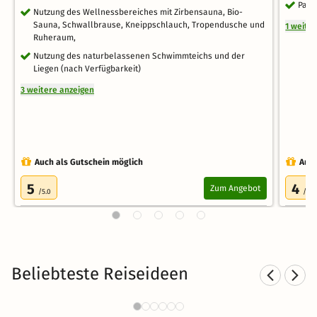
Park
Nutzung des Wellnessbereiches mit Zirbensauna, Bio-
Sauna, Schwallbrause, Kneippschlauch, Tropendusche und
1 weite
Ruheraum,
Nutzung des naturbelassenen Schwimmteichs und der
Liegen (nach Verfügbarkeit)
3 weitere anzeigen
Auch als Gutschein möglich
Auch
5
4
Zum Angebot
/5.0
/5.0
Beliebteste Reiseideen
Kurzurlaub in den Bergen
4417 Angebote
25 €
ab