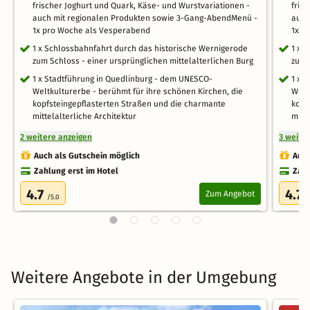
frischer Joghurt und Quark, Käse- und Wurstvariationen -
fris
auch mit regionalen Produkten sowie 3-Gang-AbendMenü -
auch
1x pro Woche als Vesperabend
1x p
1 x Schlossbahnfahrt durch das historische Wernigerode
1 x 
zum Schloss - einer ursprünglichen mittelalterlichen Burg
zum 
1 x Stadtführung in Quedlinburg - dem UNESCO-
1 x 
Weltkulturerbe - berühmt für ihre schönen Kirchen, die
Welt
kopfsteingepflasterten Straßen und die charmante
kopf
mittelalterliche Architektur
mitt
2 weitere anzeigen
3 weite
Auch als Gutschein möglich
Auch
Zahlung erst im Hotel
Zahl
4.7
4.7
Zum Angebot
/5.0
/
Weitere Angebote in der Umgebung