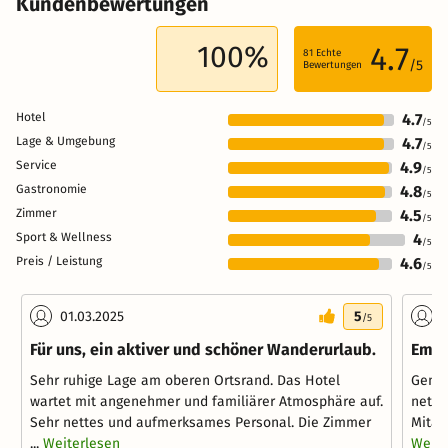
Kundenbewertungen
100%
4.7
81
Echte
/5
Bewertungen
Hotel
4.7
/5
Lage & Umgebung
4.7
/5
Service
4.9
/5
Gastronomie
4.8
/5
Zimmer
4.5
/5
Sport & Wellness
4
/5
Preis / Leistung
4.6
/5
01.03.2025
5
1
/5
Für uns, ein aktiver und schöner Wanderurlaub.
Empf
Sehr ruhige Lage am oberen Ortsrand. Das Hotel
Gemüt
wartet mit angenehmer und familiärer Atmosphäre auf.
nette
Sehr nettes und aufmerksames Personal. Die Zimmer
Mitar
...
Weiterlesen
Weite