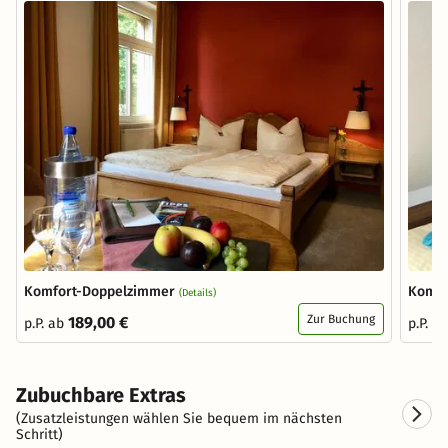
Komfort-Doppelzimmer
Komfo
(Details)
Zur Buchung
189,00 €
p.P. ab
p.P. a
Zubuchbare Extras
(Zusatzleistungen wählen Sie bequem im nächsten
Schritt)