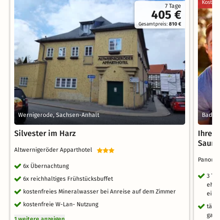
Kostenl
7 Tage
405 €
Gesamtpreis:
810 €
Wernigerode, Sachsen-Anhalt
Bad La
Silvester im Harz
Ihre 
Sauna
Altwernigeröder Apparthotel
Panoram
6x Übernachtung
3 Ta
6x reichhaltiges Frühstücksbuffet
ehem
kostenfreies Mineralwasser bei Anreise auf dem Zimmer
eins
kostenfreie W-Lan- Nutzung
tägl
ganz
1 weitere anzeigen