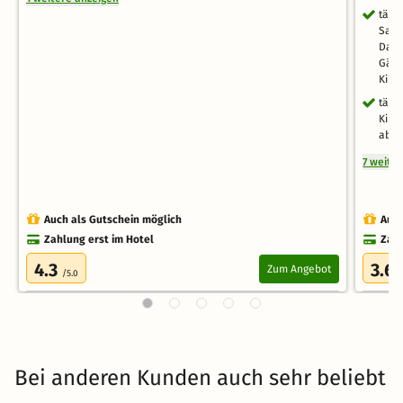
tägl
Saun
Das 
Gäst
Kind
tägl
Kind
abwe
7 weite
Auch als Gutschein möglich
Auch
Zahlung erst im Hotel
Zahl
4.3
3.6
Zum Angebot
/5.0
/
Bei anderen Kunden auch sehr beliebt