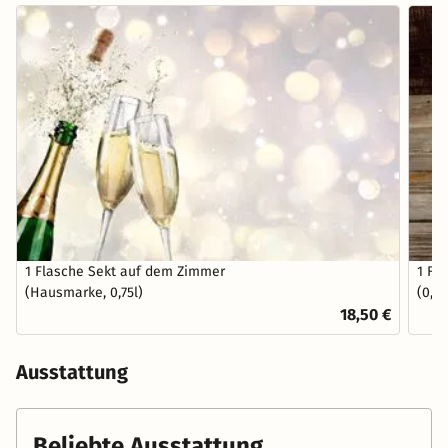
1 Flasche Sekt auf dem Zimmer
1 Fl
(Hausmarke, 0,75l)
(0,7l)
18,50 €
Ausstattung
Beliebte Ausstattung