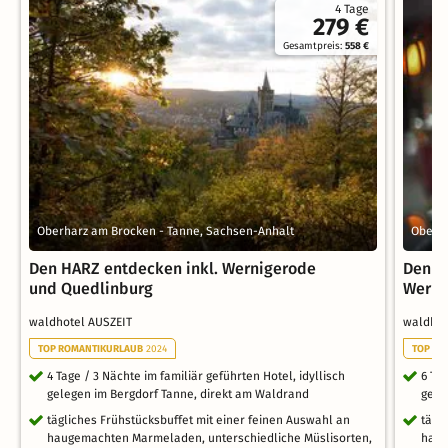
4 Tage
279 €
Gesamtpreis:
558 €
Oberharz am Brocken - Tanne, Sachsen-Anhalt
Oberha
Den HARZ entdecken inkl. Wernigerode
Den H
und Quedlinburg
Werni
waldhotel AUSZEIT
waldho
TOP ROMANTIKURLAUB
2024
TOP RO
4 Tage / 3 Nächte im familiär geführten Hotel, idyllisch
6 Tag
gelegen im Bergdorf Tanne, direkt am Waldrand
gele
tägliches Frühstücksbuffet mit einer feinen Auswahl an
tägl
haugemachten Marmeladen, unterschiedliche Müslisorten,
haug