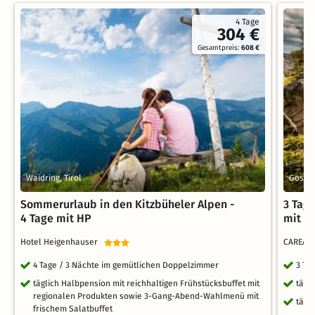
4 Tage
304 €
Gesamtpreis:
608 €
Waidring, Tirol
Gosla
Sommerurlaub in den Kitzbüheler Alpen -
3 Tag
4 Tage mit HP
mit F
Hotel Heigenhauser
CAREA R
4 Tage / 3 Nächte im gemütlichen Doppelzimmer
3 Ta
täglich Halbpension mit reichhaltigen Frühstücksbuffet mit
tägl
regionalen Produkten sowie 3-Gang-Abend-Wahlmenü mit
tägl
frischem Salatbuffet