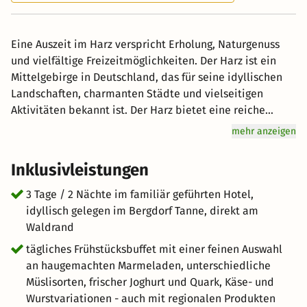
Eine Auszeit im Harz verspricht Erholung, Naturgenuss
und vielfältige Freizeitmöglichkeiten. Der Harz ist ein
Mittelgebirge in Deutschland, das für seine idyllischen
Landschaften, charmanten Städte und vielseitigen
Aktivitäten bekannt ist. Der Harz bietet eine reiche
Naturvielfalt mit dichten Wäldern, klaren Seen und
mehr anzeigen
imposanten Berglandschaften. Spaziergänge oder
Wanderungen durch den Nationalpark Harz ermöglichen
Inklusivleistungen
eine direkte Verbindung zur Natur. Besonders der
Brocken, der höchste Berg im Harz, bietet
3 Tage / 2 Nächte im familiär geführten Hotel,
atemberaubende Ausblicke. Der Harz ist gespickt mit
idyllisch gelegen im Bergdorf Tanne, direkt am
charmanten Städten und Dörfern, die durch ihre
Waldrand
Fachwerkhäuser und historischen Sehenswürdigkeiten
tägliches Frühstücksbuffet mit einer feinen Auswahl
beeindrucken. Quedlinburg und Wernigerode sind nur
an haugemachten Marmeladen, unterschiedliche
zwei Beispiele für malerische Orte, die zum Flanieren
Müslisorten, frischer Joghurt und Quark, Käse- und
einladen.
Wurstvariationen - auch mit regionalen Produkten