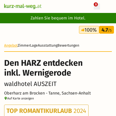
0
+ 15 Fotos
Zahlen Sie bequem im Hotel.
3 Tage
100%
4.7
189 €
/5
Angebot
Zimmer
Lage
Ausstattung
Bewertungen
Den HARZ entdecken
inkl. Wernigerode
waldhotel AUSZEIT
Oberharz am Brocken - Tanne, Sachsen-Anhalt
Auf Karte anzeigen
TOP ROMANTIKURLAUB
2024