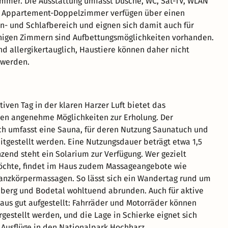
mmer. Die Ausstattung umfasst Dusche, WC, Sat-TV, WLAN
e Appartement-Doppelzimmer verfügen über einen
- und Schlafbereich und eignen sich damit auch für
inigen Zimmern sind Aufbettungsmöglichkeiten vorhanden.
nd allergikertauglich, Haustiere können daher nicht
werden.
iven Tag in der klaren Harzer Luft bietet das
en angenehme Möglichkeiten zur Erholung. Der
h umfasst eine Sauna, für deren Nutzung Saunatuch und
tgestellt werden. Eine Nutzungsdauer beträgt etwa 1,5
zend steht ein Solarium zur Verfügung. Wer gezielt
chte, findet im Haus zudem Massageangebote wie
anzkörpermassagen. So lässt sich ein Wandertag rund um
berg und Bodetal wohltuend abrunden. Auch für aktive
Haus gut aufgestellt: Fahrräder und Motorräder können
rgestellt werden, und die Lage in Schierke eignet sich
 Ausflüge in den Nationalpark Hochharz.