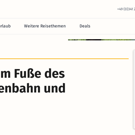
+49 (0)341
urlaub
Weitere Reisethemen
Deals
equem im Hotel.
am Fuße des
kenbahn und