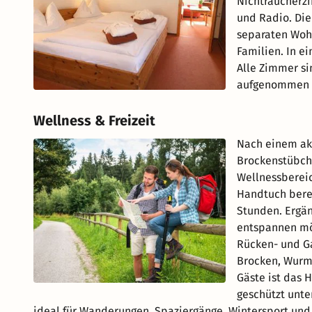
Nichtraucherzi
und Radio. Di
separaten Wohn
Familien. In e
Alle Zimmer si
aufgenommen 
Wellness & Freizeit
Nach einem akt
Brockenstübch
Wellnessbereic
Handtuch berei
Stunden. Ergän
entspannen mö
Rücken- und G
Brocken, Wurm
Gäste ist das 
geschützt unte
ideal für Wanderungen, Spaziergänge, Wintersport und