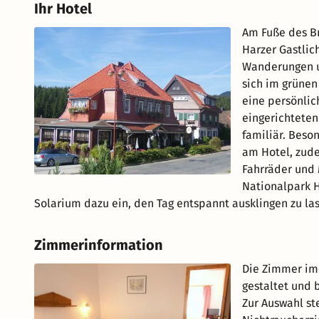
Ihr Hotel
Am Fuße des Br
Harzer Gastlic
Wanderungen un
sich im grünen
eine persönlic
eingerichtete
familiär. Beson
am Hotel, zude
Fahrräder und 
Nationalpark 
Solarium dazu ein, den Tag entspannt ausklingen zu la
Zimmerinformation
Die Zimmer im 
gestaltet und 
Zur Auswahl st