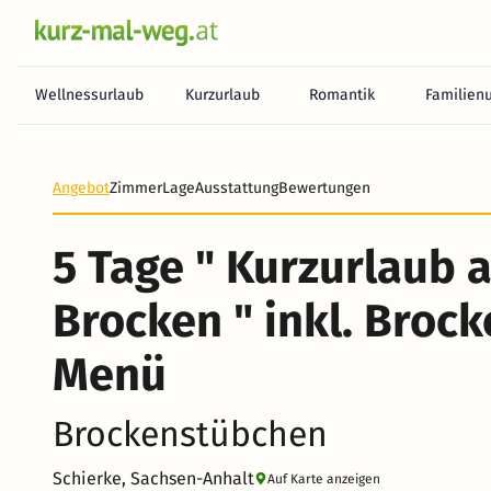
Wellnessurlaub
Kurzurlaub
Romantik
Familien
Heute noch keine Zahlung erforderlich! Zahlen Sie b
Angebot
Zimmer
Lage
Ausstattung
Bewertungen
5 Tage " Kurzurlaub 
Brocken " inkl. Broc
Menü
Brockenstübchen
Schierke, Sachsen-Anhalt
Auf Karte anzeigen