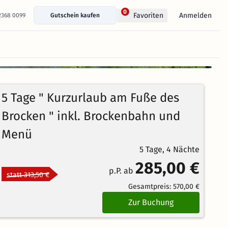
0
Anmelden
Favoriten
 2368 0099
Gutschein kaufen
+ 18 Fotos anzeigen
87%
4.5
146
Echte
/5
5 Tage " Kurzurlaub am Fuße des
Bewertungen
Weiterempfehlung
Brillant
Brocken " inkl. Brockenbahn und
Menü
5 Tage, 4 Nächte
285,00 €
p.P. ab
statt 313,50 €
Gesamtpreis:
570,00 €
Zur Buchung