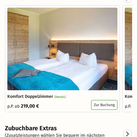
Komfort Doppelzimmer
Komfo
(Details)
Zur Buchung
219,00 €
p.P. ab
p.P. a
Zubuchbare Extras
(Zusatzleistungen wählen Sie bequem im nächsten