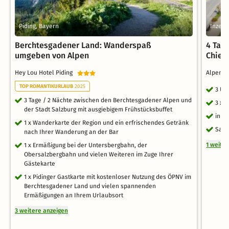
Piding, Bayern
Inzell
Berchtesgadener Land: Wanderspaß
4 Tage
umgeben von Alpen
Chiem
Hey Lou Hotel Piding
Alpenli
TOP ROMANTIKURLAUB
2025
3 Üb
3 Tage / 2 Nächte zwischen den Berchtesgadener Alpen und
3 x 
der Stadt Salzburg mit ausgiebigem Frühstücksbuffet
inkl
1 x Wanderkarte der Region und ein erfrischendes Getränk
Saun
nach Ihrer Wanderung an der Bar
1 weite
1 x Ermäßigung bei der Untersbergbahn, der
Obersalzbergbahn und vielen Weiteren im Zuge Ihrer
Gästekarte
1 x Pidinger Gastkarte mit kostenloser Nutzung des ÖPNV im
Berchtesgadener Land und vielen spannenden
Ermäßigungen an Ihrem Urlaubsort
3 weitere anzeigen