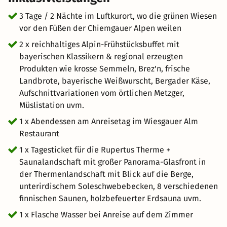
Wellnessbehandlungen sorgen für zusätzliche Erholung
und Entspannung. In der Therme sind Groß und Klein
3 Tage / 2 Nächte im Luftkurort, wo die grünen Wiesen
bestes aufgehoben. Ein schönen Thermentag, welcher zu
vor den Füßen der Chiemgauer Alpen weilen
einem erholsamen Kurzurlaub beiträgt.
2 x reichhaltiges Alpin-Frühstücksbuffet mit
bayerischen Klassikern & regional erzeugten
Produkten wie krosse Semmeln, Brez'n, frische
Landbrote, bayerische Weißwurscht, Bergader Käse,
Aufschnittvariationen vom örtlichen Metzger,
Müslistation uvm.
1 x Abendessen am Anreisetag im Wiesgauer Alm
Restaurant
1 x Tagesticket für die Rupertus Therme +
Saunalandschaft mit großer Panorama-Glasfront in
der Thermenlandschaft mit Blick auf die Berge,
unterirdischem Soleschwebebecken, 8 verschiedenen
finnischen Saunen, holzbefeuerter Erdsauna uvm.
1 x Flasche Wasser bei Anreise auf dem Zimmer