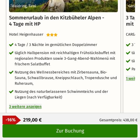
Waidring, Tirol
Gosla
Sommerurlaub in den Kitzbüheler Alpen -
3 Tag
4 Tage mit HP
mit F
Hotel Heigenhauser
CAREA R
4 Tage / 3 Nächte im gemütlichen Doppelzimmer
3 Ta
täglich Halbpension mit reichhaltigen Frühstücksbuffet mit
tägl
regionalen Produkten sowie 3-Gang-Abend-Wahlmenü mit
tägl
frischem Salatbuffet
Park
Nutzung des Wellnessbereiches mit Zirbensauna, Bio-
Sauna, Schwallbrause, Kneippschlauch, Tropendusche und
1 weite
Ruheraum,
Nutzung des naturbelassenen Schwimmteichs und der
Liegen (nach Verfügbarkeit)
3 weitere anzeigen
219,00 €
-16%
Gesamtpreis: 438,00 €
Zur Buchung
Auch als Gutschein möglich
Auch