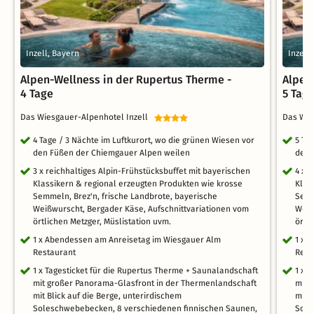
Inzell, Bayern
Inzell
Alpen-Wellness in der Rupertus Therme -
Alpen
4 Tage
5 Tag
Das Wiesgauer-Alpenhotel Inzell
Das Wie
4 Tage / 3 Nächte im Luftkurort, wo die grünen Wiesen vor
5 Ta
den Füßen der Chiemgauer Alpen weilen
den 
3 x reichhaltiges Alpin-Frühstücksbuffet mit bayerischen
4 x 
Klassikern & regional erzeugten Produkten wie krosse
Klas
Semmeln, Brez'n, frische Landbrote, bayerische
Semm
Weißwurscht, Bergader Käse, Aufschnittvariationen vom
Weiß
örtlichen Metzger, Müslistation uvm.
örtl
1 x Abendessen am Anreisetag im Wiesgauer Alm
1 x 
Restaurant
Rest
1 x Tagesticket für die Rupertus Therme + Saunalandschaft
1 x 
mit großer Panorama-Glasfront in der Thermenlandschaft
mit 
mit Blick auf die Berge, unterirdischem
mit 
Soleschwebebecken, 8 verschiedenen finnischen Saunen,
Sole