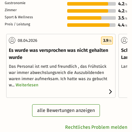
Gastronomie
4.2
/5
Zimmer
4.2
/5
Sport & Wellness
3.5
/5
Preis / Leistung
4.4
/5
08.04.2026
3.9
0
/5
Es wurde was versprochen was nicht gehalten
Schö
wurde
Land
Das Personal ist nett und freundlich , das Frühstück
Landh
war immer abwechslungsreich die Auszubildenden
waren immer aufmerksam. Ich hatte was zu gebucht
w...
Weiterlesen
alle Bewertungen anzeigen
Rechtliches Problem melden