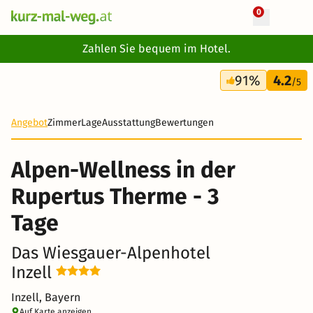
0
+ 26 Fotos
Zahlen Sie bequem im Hotel.
3 Tage
91%
4.2
219 €
/5
-16%
Angebot
Zimmer
Lage
Ausstattung
Bewertungen
Alpen-Wellness in der
Rupertus Therme - 3
Tage
Das Wiesgauer-Alpenhotel
Inzell
Inzell, Bayern
Auf Karte anzeigen