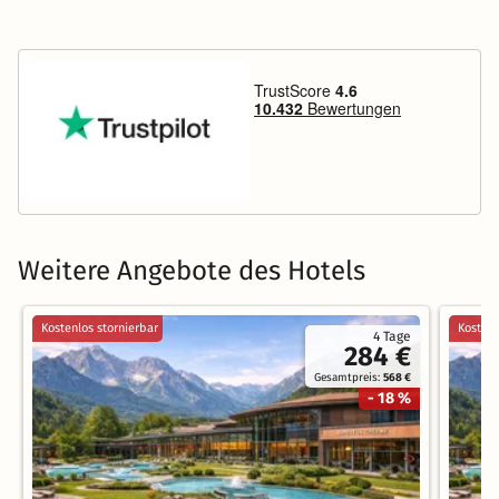
Weitere Angebote des Hotels
Kostenlos stornierbar
Kostenl
4 Tage
284 €
Gesamtpreis:
568 €
- 18 %