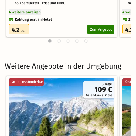
holzbefeuerter Erdsauna uvm.
holz
4 weitere anzeigen
4 weite
Zahlung erst im Hotel
Zahl
4.2
4.2
Zum Angebot
/5.0
/
Weitere Angebote in der Umgebung
Kostenlos stornierbar
Kostenl
3 Tage
109 €
Gesamtpreis:
218 €