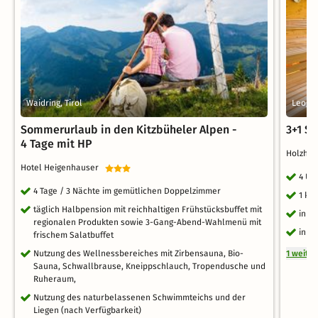
Waidring, Tirol
Leogan
Sommerurlaub in den Kitzbüheler Alpen -
3+1 S
4 Tage mit HP
Holzhot
Hotel Heigenhauser
4 Üb
4 Tage / 3 Nächte im gemütlichen Doppelzimmer
1 ko
täglich Halbpension mit reichhaltigen Frühstücksbuffet mit
inkl
regionalen Produkten sowie 3-Gang-Abend-Wahlmenü mit
inkl
frischem Salatbuffet
Nutzung des Wellnessbereiches mit Zirbensauna, Bio-
1 weite
Sauna, Schwallbrause, Kneippschlauch, Tropendusche und
Ruheraum,
Nutzung des naturbelassenen Schwimmteichs und der
Liegen (nach Verfügbarkeit)