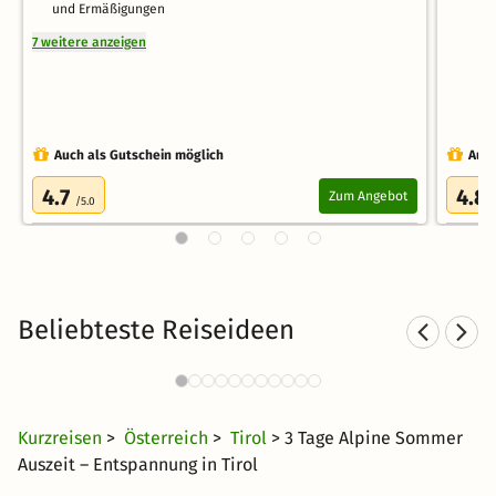
und Ermäßigungen
7 weitere anzeigen
Auch als Gutschein möglich
Auch
4.7
4.8
Zum Angebot
/5.0
Beliebteste Reiseideen
Kurzurlaub in den Bergen
5377 Angebote
24 €
ab
Kurzreisen
>
Österreich
>
Tirol
> 3 Tage Alpine Sommer
Auszeit – Entspannung in Tirol