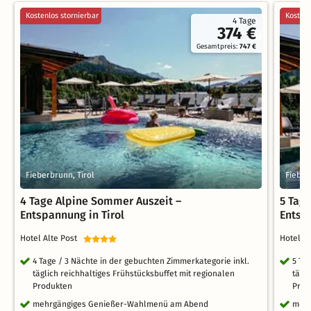
Kostenlos stornierbar
Kostenl
4 Tage
374 €
Gesamtpreis:
747 €
Fieberbrunn, Tirol
Fieber
4 Tage Alpine Sommer Auszeit –
5 Tag
Entspannung in Tirol
Entsp
Hotel Alte Post
Hotel A
4 Tage / 3 Nächte in der gebuchten Zimmerkategorie inkl.
5 Ta
täglich reichhaltiges Frühstücksbuffet mit regionalen
tägl
Produkten
Prod
mehrgängiges Genießer-Wahlmenü am Abend
mehr