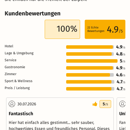
Kundenbewertungen
100%
4.9
22
Echte
/5
Bewertungen
Hotel
4.9
/5
Lage & Umgebung
4.8
/5
Service
5
/5
Gastronomie
4.9
/5
Zimmer
4.6
/5
Sport & Wellness
4.7
/5
Preis / Leistung
4.7
/5
30.07.2026
5
2
/5
Fantastisch
Unko
Hier hat einfach alles gestimmt... sehr sauber,
Famil
hochwertiges Essen und freundliches Personal. Dieses
Liebe