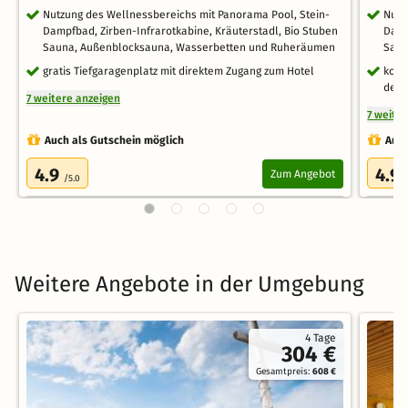
Nutzung des Wellnessbereichs mit Panorama Pool, Stein-
Nutz
Dampfbad, Zirben-Infrarotkabine, Kräuterstadl, Bio Stuben
Damp
Sauna, Außenblocksauna, Wasserbetten und Ruheräumen
Saun
gratis Tiefgaragenplatz mit direktem Zugang zum Hotel
kost
des 
7 weitere anzeigen
7 weite
Auch als Gutschein möglich
Auch
4.9
4.9
Zum Angebot
/5.0
Weitere Angebote in der Umgebung
4 Tage
304 €
Gesamtpreis:
608 €