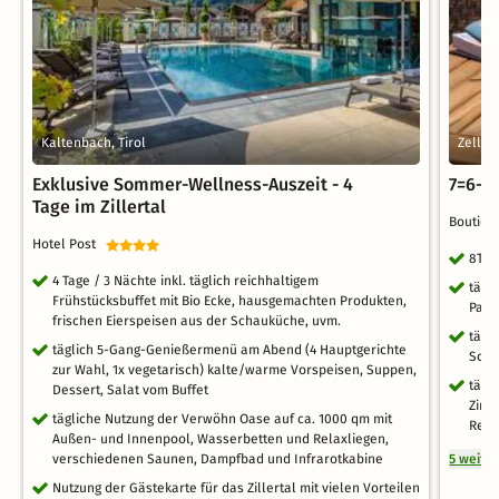
Kaltenbach, Tirol
Zell a
Exklusive Sommer-Wellness-Auszeit - 4
7=6-D
Tage im Zillertal
Boutiqu
Hotel Post
8Tag
4 Tage / 3 Nächte inkl. täglich reichhaltigem
tägl
Frühstücksbuffet mit Bio Ecke, hausgemachten Produkten,
Part
frischen Eierspeisen aus der Schauküche, uvm.
tägl
täglich 5-Gang-Genießermenü am Abend (4 Hauptgerichte
Schi
zur Wahl, 1x vegetarisch) kalte/warme Vorspeisen, Suppen,
tägl
Dessert, Salat vom Buffet
Zirb
tägliche Nutzung der Verwöhn Oase auf ca. 1000 qm mit
Rege
Außen- und Innenpool, Wasserbetten und Relaxliegen,
verschiedenen Saunen, Dampfbad und Infrarotkabine
5 weite
Nutzung der Gästekarte für das Zillertal mit vielen Vorteilen