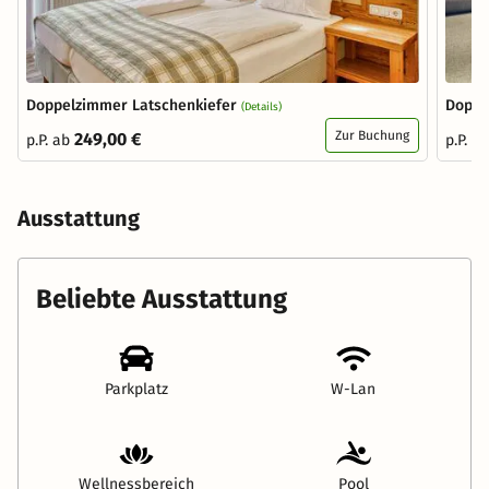
Doppelzimmer Latschenkiefer
Doppe
(Details)
Zur Buchung
249,00 €
p.P. ab
p.P. a
Ausstattung
Beliebte Ausstattung
Parkplatz
W-Lan
Wellnessbereich
Pool