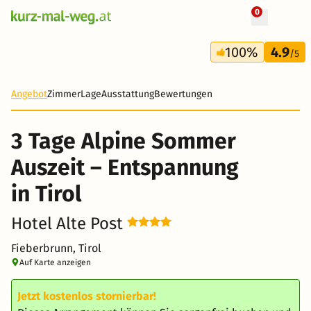
0
+ 32 Fotos
3 Tage
100%
4.9
249 €
/5
Angebot
Zimmer
Lage
Ausstattung
Bewertungen
3 Tage Alpine Sommer
Auszeit – Entspannung
in Tirol
Hotel Alte Post
Fieberbrunn, Tirol
Auf Karte anzeigen
Jetzt kostenlos stornierbar!