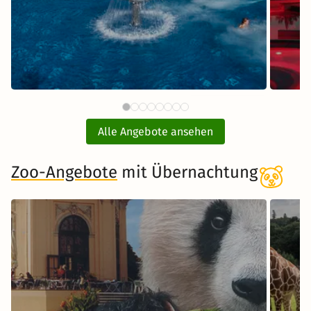
97 €
Börde Therme mit
ab
Übernachtung
Alle Angebote ansehen
inkl. Übernachtung und Frühstück
Zoo-Angebote
mit Übernachtung
Zum Angebot