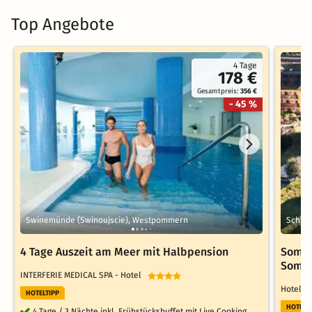
Top Angebote
4 Tage
178 €
Gesamtpreis:
356 €
- 45 %
Swinemünde (Swinoujscie), Westpommern
Schlad
4 Tage Auszeit am Meer mit Halbpension
Somme
Somm
INTERFERIE MEDICAL SPA - Hotel
Hotel P
HOTELTIPP
HOTELT
4 Tage / 3 Nächte inkl. Frühstücksbuffet mit Live Cooking