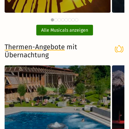
134 €
Disneys DER KÖNIG DER LÖWEN
MAR
ab
mit Hotel
Alle Musicals anzeigen
Musical in Hamburg
Thermen-Angebote
mit
Übernachtung
Zum Musical