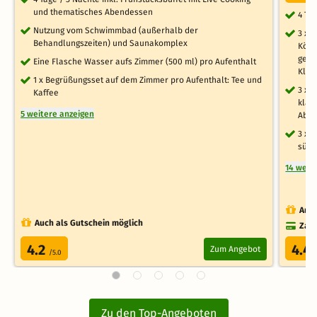
und thematisches Abendessen
4 Ta
Nutzung vom Schwimmbad (außerhalb der
3 x 
Behandlungszeiten) und Saunakomplex
Köst
geba
Eine Flasche Wasser aufs Zimmer (500 ml) pro Aufenthalt
Klas
1 x Begrüßungsset auf dem Zimmer pro Aufenthalt: Tee und
3 x 
Kaffee
klas
5 weitere anzeigen
Abe
3 x 
süße
14 weit
Auch
Auch als Gutschein möglich
Zahl
4.2
4.4
Zum Angebot
/5.0
Zu den Top-Angeboten