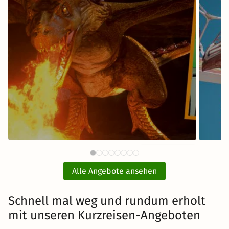
61 €
Bavaria Filmstadt München
Fr
ab
Tickets mit Hotel
Alle Angebote ansehen
inkl. Übernachtung und Frühstück
Schnell mal weg und rundum erholt
mit unseren Kurzreisen-Angeboten
Zum Angebot