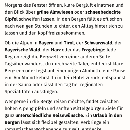
Morgens das Fenster öffnen, klare Bergluft einatmen und
den Blick über
grüne Almwiesen
oder
schneebedeckte
Gipfel
schweifen lassen. In den Bergen fällt es oft schon
nach wenigen Stunden leichter, den Alltag hinter sich zu
lassen und den Kopf freizubekommen.
Ob die Alpen in
Bayern
und
Tirol
, der
Schwarzwald
, der
Bayerische Wald
, der
Harz
oder das
Erzgebirge
: Jede
Region zeigt die Bergwelt von einer anderen Seite.
Tagsüber wanderst du durch weite Täler, entdeckst klare
Bergseen oder legst auf einer urigen Almhütte eine Pause
ein. Am Abend kehrst du in dein Hotel zurück, entspannst
in der Sauna oder lässt den Tag bei regionalen
Spezialitäten ausklingen.
Wer gerne in die Berge reisen möchte, findet zwischen
hohen Alpengipfeln und sanften Mittelgebirgen Ziele für
ganz
unterschiedliche Reisewünsche
. Ein
Urlaub in den
Bergen
lässt sich flexibel gestalten. Verbringe ein
romantisches Wochenende zu zweit, entdecke