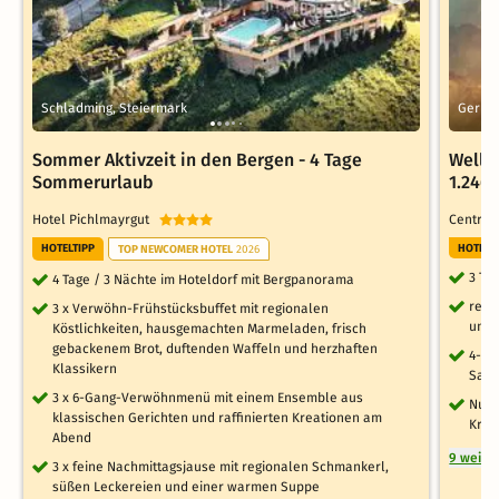
Schladming, Steiermark
Gerlos
Sommer Aktivzeit in den Bergen - 4 Tage
Wellne
Sommerurlaub
1.246
Hotel Pichlmayrgut
Central
HOTELTIPP
HOTELT
TOP NEWCOMER HOTEL
2026
3 Ta
4 Tage / 3 Nächte im Hoteldorf mit Bergpanorama
reic
3 x Verwöhn-Frühstücksbuffet mit regionalen
und 
Köstlichkeiten, hausgemachten Marmeladen, frisch
gebackenem Brot, duftenden Waffeln und herzhaften
4-Ga
Klassikern
Sala
3 x 6-Gang-Verwöhnmenü mit einem Ensemble aus
Nutz
klassischen Gerichten und raffinierten Kreationen am
Kräu
Abend
9 weite
3 x feine Nachmittagsjause mit regionalen Schmankerl,
süßen Leckereien und einer warmen Suppe