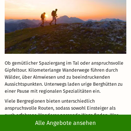
Ob gemütlicher Spaziergang im Tal oder anspruchsvolle
Gipfeltour. Kilometerlange Wanderwege führen durch
Wälder, über Almwiesen und zu beeindruckenden
Aussichtspunkten. Unterwegs laden urige Berghütten zu
einer Pause mit regionalen Spezialitäten ein.
Viele Bergregionen bieten unterschiedlich
anspruchsvolle Routen, sodass sowohl Einsteiger als
auch erfahrene Wanderer passende Wege finden. Wer
früh am Morgen startet, erlebt die Natur oft besonders
Alle Angebote ansehen
ruhig und genießt die schönsten Ausblicke auf die