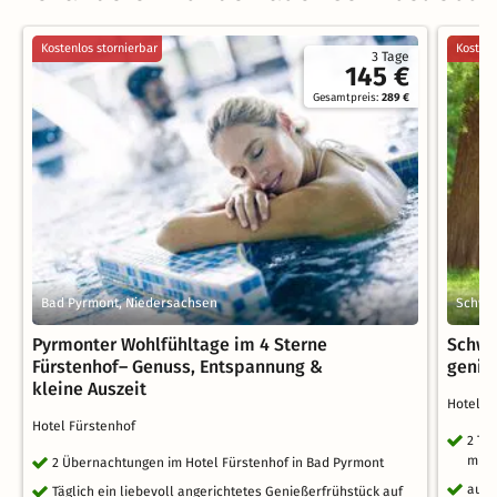
Kostenlos stornierbar
Kostenl
3 Tage
145 €
Gesamtpreis:
289 €
Bad Pyrmont, Niedersachsen
Schwe
Pyrmonter Wohlfühltage im 4 Sterne
Schwe
Fürstenhof– Genuss, Entspannung &
genie
kleine Auszeit
Hotel 
Hotel Fürstenhof
2 Ta
mit 
2 Übernachtungen im Hotel Fürstenhof in Bad Pyrmont
ausg
Täglich ein liebevoll angerichtetes Genießerfrühstück auf