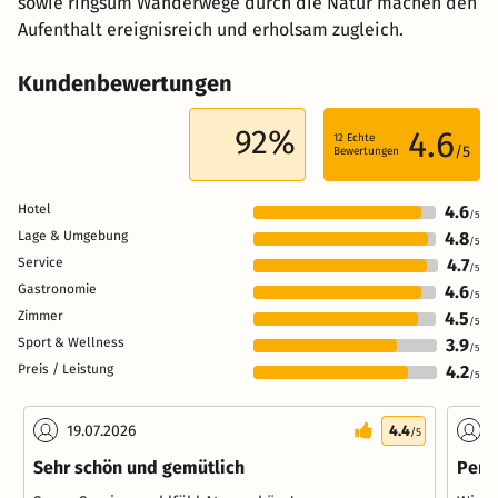
sowie ringsum Wanderwege durch die Natur machen den
Aufenthalt ereignisreich und erholsam zugleich.
Kundenbewertungen
92%
4.6
12
Echte
/5
Bewertungen
Hotel
4.6
/5
Lage & Umgebung
4.8
/5
Service
4.7
/5
Gastronomie
4.6
/5
Zimmer
4.5
/5
Sport & Wellness
3.9
/5
Preis / Leistung
4.2
/5
19.07.2026
4.4
2
/5
Sehr schön und gemütlich
Perfe