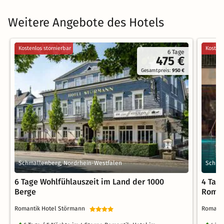
Weitere Angebote des Hotels
Kostenlos stornierbar
Kostenl
6 Tage
475 €
Gesamtpreis:
950 €
Schmallenberg, Nordrhein-Westfalen
Schmal
6 Tage Wohlfühlauszeit im Land der 1000
4 Tag
Berge
Roman
Romantik Hotel Störmann
Romant