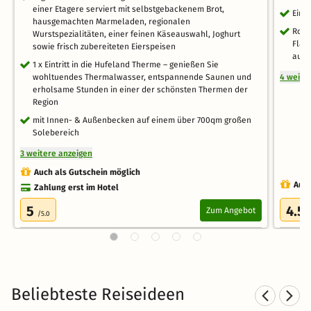
einer Etagere serviert mit selbstgebackenem Brot,
Ein 
hausgemachten Marmeladen, regionalen
Roma
Wurstspezialitäten, einer feinen Käseauswahl, Joghurt
Flas
sowie frisch zubereiteten Eierspeisen
auf 
1 x Eintritt in die Hufeland Therme – genießen Sie
wohltuendes Thermalwasser, entspannende Saunen und
4 weite
erholsame Stunden in einer der schönsten Thermen der
Region
mit Innen- & Außenbecken auf einem über 700qm großen
Solebereich
3 weitere anzeigen
Auch als Gutschein möglich
Auch
Zahlung erst im Hotel
5
4.5
Zum Angebot
/5.0
Beliebteste Reiseideen
Romantische Hotels im
R