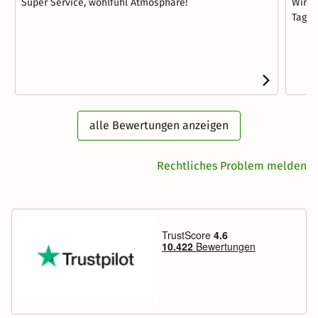
Super Service, wohlfühl Atmosphäre!
Wir h
Tagen
alle Bewertungen anzeigen
Rechtliches Problem melden