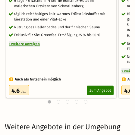
6 Tage / 5 Nächte im 4 Sterne Romantik-Hotel im
4 Ta
malerischen Ortskern von Schmallenberg
male
täglich reichhaltiges kalt-warmes Frühstücksbuffet mit
High
Eierstation und einer Vital-Ecke
groß
5 km
Nutzung des Hallenbades und der finnischen Sauna
Begr
Exklusiv für Sie: Greenfee-Ermäßigung 25 % bis 50 %
Hand
tägl
1 weitere anzeigen
Eier
Nutz
Hote
2 weite
Auch als Gutschein möglich
Auch
4.6
4.6
Zum Angebot
/5.0
Weitere Angebote in der Umgebung