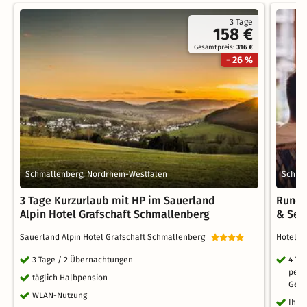
3 Tage
158 €
Gesamtpreis:
316 €
- 26 %
Schmallenberg, Nordrhein-Westfalen
Schmal
3 Tage Kurzurlaub mit HP im Sauerland
Rundu
Alpin Hotel Grafschaft Schmallenberg
& See
Sauerland Alpin Hotel Grafschaft Schmallenberg
Hotel 
3 Tage / 2 Übernachtungen
4 Ta
pers
täglich Halbpension
Gepä
WLAN-Nutzung
Ihr 