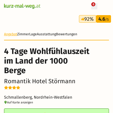
0
+ 15 Fotos
4 Tage
92%
4.6
285 €
/5
Angebot
Zimmer
Lage
Ausstattung
Bewertungen
4 Tage Wohlfühlauszeit
im Land der 1000
Berge
Romantik Hotel Störmann
Schmallenberg, Nordrhein-Westfalen
Auf Karte anzeigen