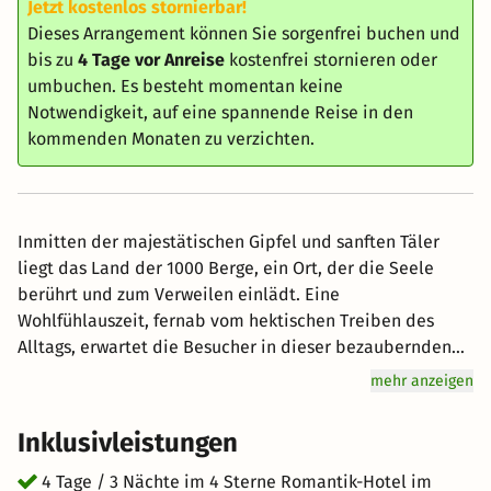
Jetzt kostenlos stornierbar!
Dieses Arrangement können Sie sorgenfrei buchen und
bis zu
4 Tage vor Anreise
kostenfrei stornieren oder
umbuchen. Es besteht momentan keine
Notwendigkeit, auf eine spannende Reise in den
kommenden Monaten zu verzichten.
Inmitten der majestätischen Gipfel und sanften Täler
liegt das Land der 1000 Berge, ein Ort, der die Seele
berührt und zum Verweilen einlädt. Eine
Wohlfühlauszeit, fernab vom hektischen Treiben des
Alltags, erwartet die Besucher in dieser bezaubernden
Region. Die klare Bergluft umhüllt einen wie ein
mehr anzeigen
erfrischender Schleier, während der Anblick der
schroffen Gipfel und grünen Bergwiesen die Sinne
Inklusivleistungen
belebt. Hier, wo die Zeit scheinbar stillsteht, findet man
Raum für Entspannung und innere Ruhe. Die malerischen
4 Tage / 3 Nächte im 4 Sterne Romantik-Hotel im