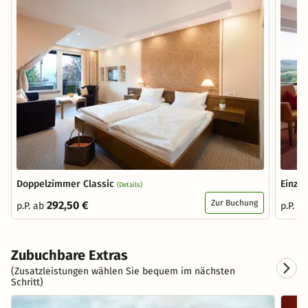
Doppelzimmer Classic
Einze
(Details)
Zur Buchung
292,50 €
p.P. ab
p.P. a
Zubuchbare Extras
(Zusatzleistungen wählen Sie bequem im nächsten
Schritt)