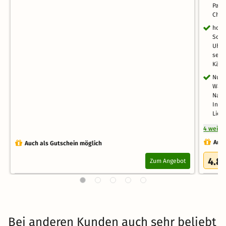
Paar
Cham
hoch
Schl
Uhr 
serv
Käse
Nutz
Warm
Natu
Infr
Lieg
4 weite
Auch
Auch als Gutschein möglich
4.8
Zum Angebot
Bei anderen Kunden auch sehr beliebt