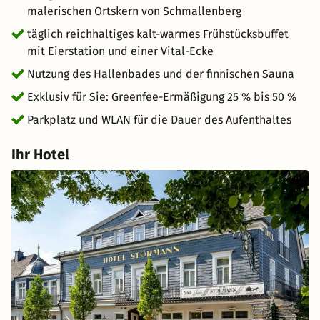
Dörfer, eingebettet zwischen den Hügeln, strahlen eine
malerischen Ortskern von Schmallenberg
behagliche Atmosphäre aus. Traditionelle Gasthöfe
täglich reichhaltiges kalt-warmes Frühstücksbuffet
laden dazu ein, regionale Köstlichkeiten zu genießen und
mit Eierstation und einer Vital-Ecke
sich von der Herzlichkeit der Einheimischen verzaubern
Nutzung des Hallenbades und der finnischen Sauna
zu lassen. Ob bei einem Spaziergang entlang der
idyllischen Pfade oder beim Verweilen an einem Bergsee
Exklusiv für Sie: Greenfee-Ermäßigung 25 % bis 50 %
– die Natur zeigt sich von ihrer schönsten Seite.
Parkplatz und WLAN für die Dauer des Aufenthaltes
Ihr Hotel