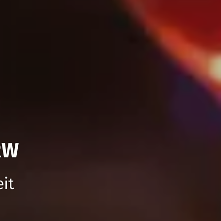
RW
eit