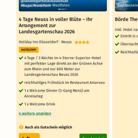
Neuss, Nordrhein-Westfalen
Bad Sassen
4 Tage Neuss in voller Blüte – Ihr
Börde The
Arrangement zur
Inkl. Hotel n
Landesgartenschau 2026
Eintritt i
Holiday Inn Düsseldorf - Neuss
Übernacht
HOTELTIPP
Reichhalti
4 Tage / 3 Nächte im 4-Sterne-Superior-Hotel
mit perfekter Lage direkt an der Grünen Achse
zum Rhein und nur 800 Meter zur
Landesgartenschau Neuss 2026
reichhaltiges Frühstück im Restaurant Amaroso
1 x Welcome Dinner (3-Gang Menü) am
Anreisetag
1 x Welcome Drink
4 weitere anzeigen
Auch als Gutschein möglich