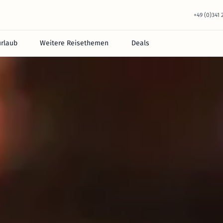
+49 (0)341
urlaub
Weitere Reisethemen
Deals