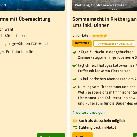
dorf
Rietberg, Nordrhein-Westfalen
rme mit Übernachtung
Sommernacht in Rietberg an
Ems inkl. Dinner
ach Wahl
Lind Hotel
n die Börde Therme
ung im gewählten TOP-Hotel
HOTELTIPP
TOP WELLNESSHOTEL
2025
ges Frühstücksbuffet
2 Tage / 1 Nacht in der gebuchten
Zimmerkategorie im gehobenen 4 S
täglich reichhaltiges kalt-warmes
Buffet mit leckeren Eierspeisen
1 x kulinarisches Abendessen am 
Nutzung vom Fitnessraum und des
Wellnessbereichs mit finnischer S
Lichtsauna und Kräutersauna sow
und Ruheraum für die Dauer des A
4 weitere anzeigen
Auch als Gutschein möglich
Zahlung erst im Hotel