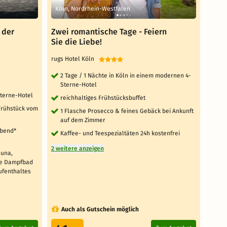
Köln, Nordrhein-Westfalen
Bad 
 der
Zwei romantische Tage - Feiern
Freu
Sie die Liebe!
Über
rugs Hotel Köln
Kurha
TOP 
2 Tage / 1 Nächte in Köln in einem modernen 4-
Sterne-Hotel
4 T
terne-Hotel
vo
reichhaltiges Frühstücksbuffet
 Frühstück vom
1x
1 Flasche Prosecco & feines Gebäck bei Ankunft
min
auf dem Zimmer
Abend*
1x 
Kaffee- und Teespezialtäten 24h kostenfrei
3st
2 weitere anzeigen
auna,
Ei
ie Dampfbad
Zi
ufenthaltes
8 weit
Auch als Gutschein möglich
Au