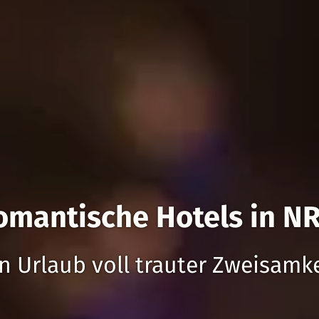
omantische Hotels in N
n Urlaub voll trauter Zweisamk