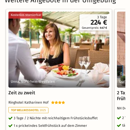
Weitere Angebote in der Umgebung
Kostenlos stornierbar
3 Tage
224 €
Gesamtpreis:
447 €
Unna, Nordrhein-Westfalen
Dortm
Zeit zu zweit
2 Tag
Frühs
Ringhotel Katharinen Hof
NH Dor
TOP WELLNESSHOTEL
2025
2 Ta
3 Tage / 2 Nächte mit reichhaltigem Frühstücksbuffet
tägl
1 x prickelndes Sektfrühstück auf dem Zimmer