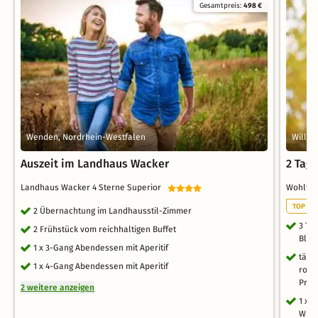
Gesamtpreis:
498 €
Wenden, Nordrhein-Westfalen
Willeb
Auszeit im Landhaus Wacker
2 Tage
Landhaus Wacker 4 Sterne Superior
Wohlfü
TOP RO
2 Übernachtung im Landhausstil-Zimmer
3 Ta
2 Frühstück vom reichhaltigen Buffet
Blic
1 x 3-Gang Abendessen mit Aperitif
tägl
1 x 4-Gang Abendessen mit Aperitif
roma
Pros
2 weitere anzeigen
1 x 
Whir