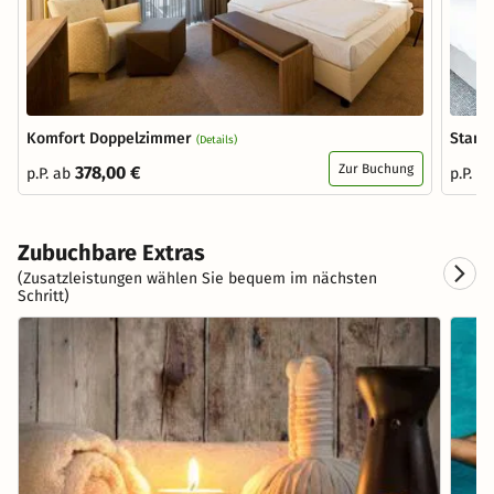
Komfort Doppelzimmer
Stand
(Details)
Zur Buchung
378,00 €
p.P. ab
p.P. a
Zubuchbare Extras
(Zusatzleistungen wählen Sie bequem im nächsten
Schritt)