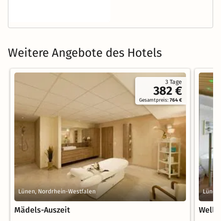
Weitere Angebote des Hotels
3 Tage
382 €
Gesamtpreis:
764 €
Lünen, Nordrhein-Westfalen
Lünen,
Mädels-Auszeit
Welln