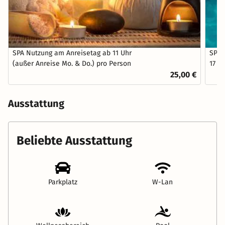
SPA Nutzung am Anreisetag ab 11 Uhr
SPA 
(außer Anreise Mo. & Do.) pro Person
17 U
25,00 €
Ausstattung
Beliebte Ausstattung
Parkplatz
W-Lan