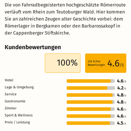
Die von Fahrradbegeisterten hochgeschätzte Römerroute
verläuft vom Rhein zum Teutoburger Wald. Hier kommen
Sie an zahlreichen Zeugen alter Geschichte vorbei: dem
Römerlager in Bergkamen oder den Barbarossakopf in
der Cappenberger Stiftskirche.
Kundenbewertungen
100%
4.6
226
Echte
/5
Bewertungen
Hotel
4.6
/5
Lage & Umgebung
4.2
/5
Service
4.8
/5
Gastronomie
4.8
/5
Zimmer
4.6
/5
Sport & Wellness
4.6
/5
Preis / Leistung
4.5
/5