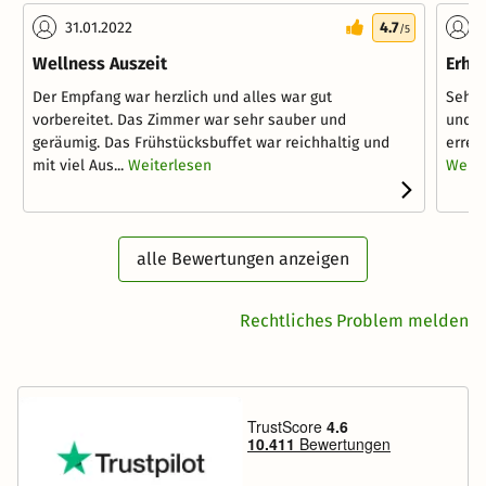
31.01.2022
4.7
1
/5
Wellness Auszeit
Erho
Der Empfang war herzlich und alles war gut
Sehr 
vorbereitet. Das Zimmer war sehr sauber und
und a
geräumig. Das Frühstücksbuffet war reichhaltig und
errei
mit viel Aus...
Weiterlesen
Weite
alle Bewertungen anzeigen
Rechtliches Problem melden