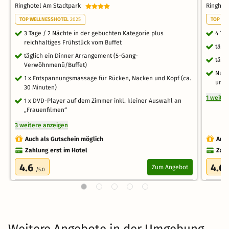
Ringhotel Am Stadtpark
Ringhot
TOP WELLNESSHOTEL
2025
TOP WE
3 Tage / 2 Nächte in der gebuchten Kategorie plus
4 Ta
reichhaltiges Frühstück vom Buffet
tägl
täglich ein Dinner Arrangement (5-Gang-
tägl
Verwöhnmenü/Buffet)
Nutz
1 x Entspannungsmassage für Rücken, Nacken und Kopf (ca.
und
30 Minuten)
1 weite
1 x DVD-Player auf dem Zimmer inkl. kleiner Auswahl an
„Frauenfilmen“
3 weitere anzeigen
Auch als Gutschein möglich
Auch
Zahlung erst im Hotel
Zahl
4.6
4.6
Zum Angebot
/5.0