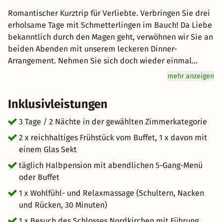
Romantischer Kurztrip für Verliebte. Verbringen Sie drei
erholsame Tage mit Schmetterlingen im Bauch! Da Liebe
bekanntlich durch den Magen geht, verwöhnen wir Sie an
beiden Abenden mit unserem leckeren Dinner-
Arrangement. Nehmen Sie sich doch wieder einmal
richtig Zeit füreinander! Außerdem möchten wir Ihnen
mehr anzeigen
folgende Zusatzangebote machen: - Sonntagsbrunch ab
11.30 bis 14.30 Uhr anstelle Frühstück (Aufpreis 20,00 €
Inklusivleistungen
pro Person) - SPA Nutzung am Anreisetag ab 11 Uhr (außer
Montag und Donnerstag) Aufpreis 25,00 € p.P. - SPA
3 Tage / 2 Nächte in der gewählten Zimmerkategorie
Nutzung am Abreisetag bis 17 Uhr (außer Montag und
2 x reichhaltiges Frühstück vom Buffet, 1 x davon mit
Donnerstag) Aufpreis 20,00 € p.P.
einem Glas Sekt
täglich Halbpension mit abendlichen 5-Gang-Menü
oder Buffet
1 x Wohlfühl- und Relaxmassage (Schultern, Nacken
und Rücken, 30 Minuten)
1 x Besuch des Schlosses Nordkirchen mit Führung