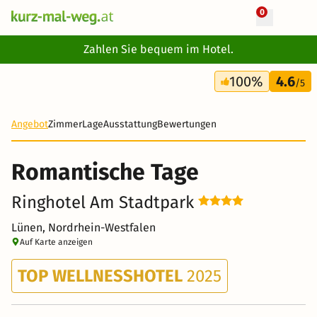
0
+ 17 Fotos
Zahlen Sie bequem im Hotel.
3 Tage
100%
4.6
368 €
/5
Angebot
Zimmer
Lage
Ausstattung
Bewertungen
Romantische Tage
Ringhotel Am Stadtpark
Lünen, Nordrhein-Westfalen
Auf Karte anzeigen
TOP WELLNESSHOTEL
2025