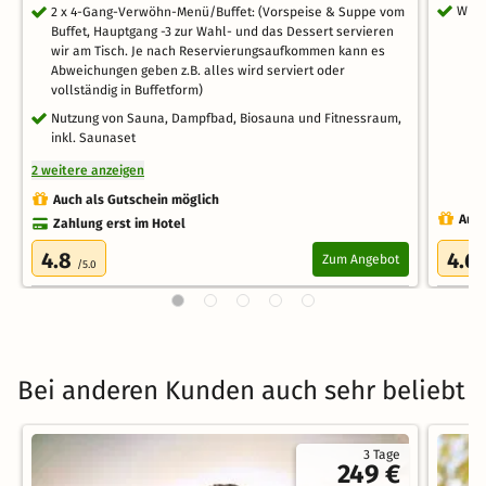
WLA
2 x 4-Gang-Verwöhn-Menü/Buffet: (Vorspeise & Suppe vom
Buffet, Hauptgang -3 zur Wahl- und das Dessert servieren
wir am Tisch. Je nach Reservierungsaufkommen kann es
Abweichungen geben z.B. alles wird serviert oder
vollständig in Buffetform)
Nutzung von Sauna, Dampfbad, Biosauna und Fitnessraum,
inkl. Saunaset
2 weitere anzeigen
Auch als Gutschein möglich
Auch
Zahlung erst im Hotel
4.8
4.6
Zum Angebot
/5.0
Bei anderen Kunden auch sehr beliebt
3 Tage
249 €