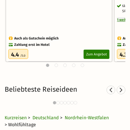
tägl
SPA 
1 weite
Auch als Gutschein möglich
Auch
Zahlung erst im Hotel
Zahl
4.4
4.3
Zum Angebot
/5.0
/
Beliebteste Reiseideen
Romantische Hotels in NRW
Ku
600 Angebote
47 €
ab
Kurzreisen
>
Deutschland
>
Nordrhein-Westfalen
> Wohlfühltage