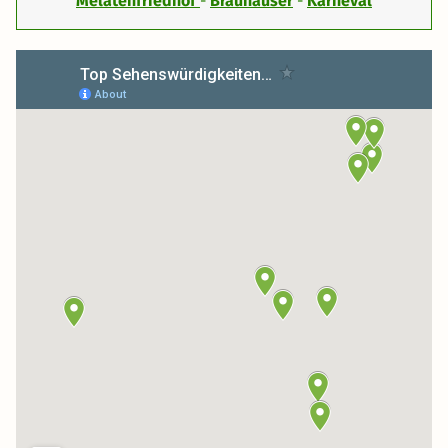
Melatenfriedhof
-
Brauhäuser
-
Karneval