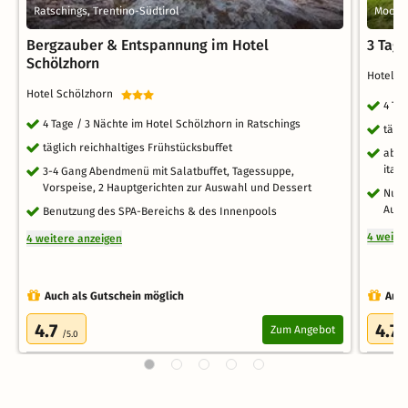
Ratschings, Trentino-Südtirol
Moos i
Bergzauber & Entspannung im Hotel
3 Tag
Schölzhorn
Hotel 
Hotel Schölzhorn
4 Ta
4 Tage / 3 Nächte im Hotel Schölzhorn in Ratschings
tägl
täglich reichhaltiges Frühstücksbuffet
aben
ital
3-4 Gang Abendmenü mit Salatbuffet, Tagessuppe,
Vorspeise, 2 Hauptgerichten zur Auswahl und Dessert
Nutz
Aufe
Benutzung des SPA-Bereichs & des Innenpools
4 weite
4 weitere anzeigen
Auch als Gutschein möglich
Auch
4.7
4.7
Zum Angebot
/5.0
/