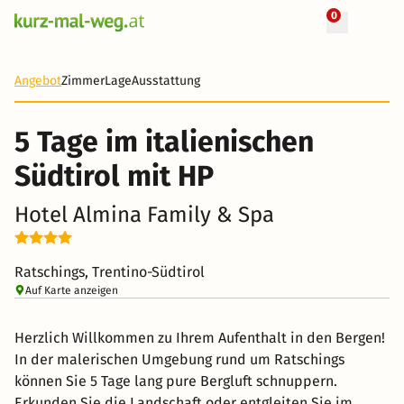
0
+ 52 Fotos
5 Tage
378 €
Angebot
Zimmer
Lage
Ausstattung
-41%
5 Tage im italienischen
Südtirol mit HP
Hotel Almina Family & Spa
Ratschings, Trentino-Südtirol
Auf Karte anzeigen
Herzlich Willkommen zu Ihrem Aufenthalt in den Bergen!
In der malerischen Umgebung rund um Ratschings
können Sie 5 Tage lang pure Bergluft schnuppern.
Erkunden Sie die Landschaft oder entgleiten Sie im