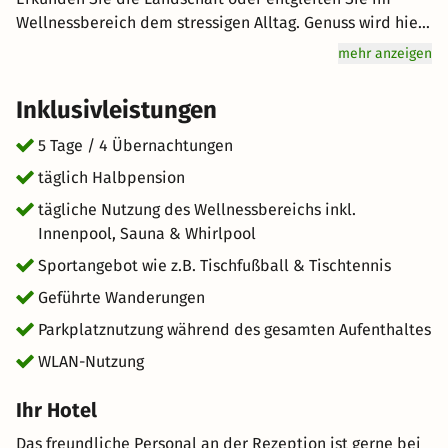
Wellnessbereich dem stressigen Alltag. Genuss wird hier
groß geschrieben: Lassen Sie sich vom Halbpension-
mehr anzeigen
Angebot verwöhnen. Freuen Sie sich auf hervorragenden
Service und eine entspannte Atmosphäre bei Ihrem
Inklusivleistungen
unvergesslichen Urlaub in den Bergen. kurz-mal-weg.de
wünscht Ihnen einen tollen Aufenthalt im schönen
5 Tage / 4 Übernachtungen
Ratschings.
täglich Halbpension
tägliche Nutzung des Wellnessbereichs inkl.
Innenpool, Sauna & Whirlpool
Sportangebot wie z.B. Tischfußball & Tischtennis
Geführte Wanderungen
Parkplatznutzung während des gesamten Aufenthaltes
WLAN-Nutzung
Ihr Hotel
Das freundliche Personal an der Rezeption ist gerne bei