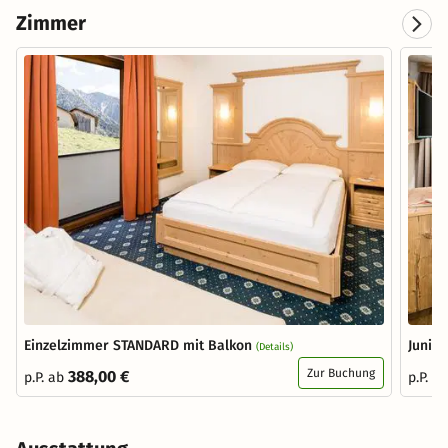
Zimmer
Einzelzimmer STANDARD mit Balkon
Junior
(Details)
Zur Buchung
388,00 €
p.P. ab
p.P. a