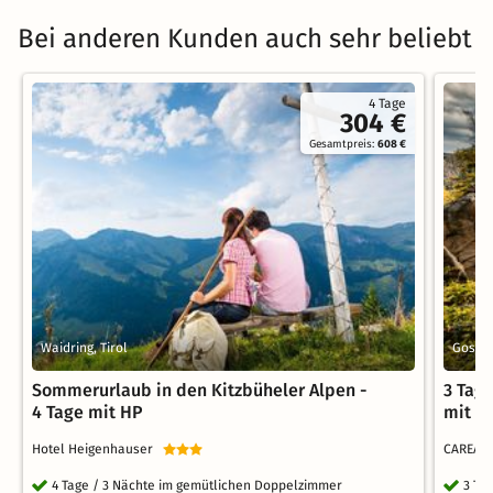
Bei anderen Kunden auch sehr beliebt
4 Tage
304 €
Gesamtpreis:
608 €
Waidring, Tirol
Gosla
Sommerurlaub in den Kitzbüheler Alpen -
3 Tag
4 Tage mit HP
mit F
Hotel Heigenhauser
CAREA R
4 Tage / 3 Nächte im gemütlichen Doppelzimmer
3 Ta