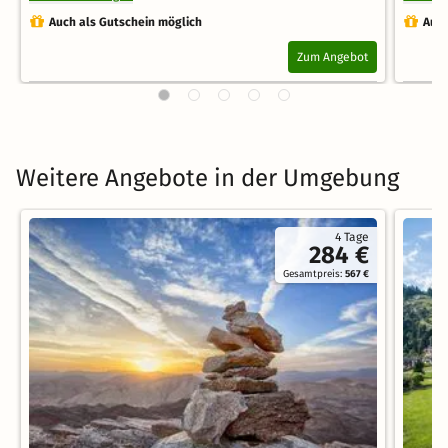
Auch als Gutschein möglich
Auch
Zum Angebot
Weitere Angebote in der Umgebung
4 Tage
284 €
Gesamtpreis:
567 €