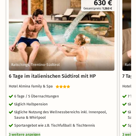
630 €
Gesamtpreis:
1.260 €
Ratschings, Trentino-Südtirol
Ratsch
6 Tage im italienischen Südtirol mit HP
7 Tage
Hotel Almina Family & Spa
Hotel A
6 Tage / 5 Übernachtungen
7 Ta
täglich Halbpension
tägl
tägliche Nutzung des Wellnessbereichs inkl. Innenpool,
tägl
Sauna & Whirlpool
Saun
Sportangebot wie z.B. Tischfußball & Tischtennis
Spor
3 weitere anzeigen
3 weite