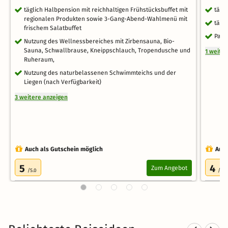
täglich Halbpension mit reichhaltigen Frühstücksbuffet mit
tägl
regionalen Produkten sowie 3-Gang-Abend-Wahlmenü mit
tägl
frischem Salatbuffet
Park
Nutzung des Wellnessbereiches mit Zirbensauna, Bio-
Sauna, Schwallbrause, Kneippschlauch, Tropendusche und
1 weite
Ruheraum,
Nutzung des naturbelassenen Schwimmteichs und der
Liegen (nach Verfügbarkeit)
3 weitere anzeigen
Auch als Gutschein möglich
Auch
5
4
Zum Angebot
/5.0
/5.0