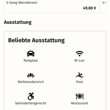
3-Gang Abendessen
4-Ga
49,00 €
Ausstattung
Beliebte Ausstattung
Parkplatz
W-Lan
Wellnessbereich
Pool
behindertengerecht
Restaurant