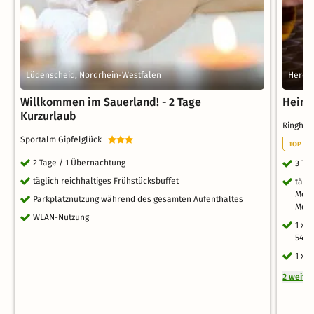
Lüdenscheid, Nordrhein-Westfalen
Herdec
Willkommen im Sauerland! - 2 Tage
Heima
Kurzurlaub
Ringhot
Sportalm Gipfelglück
TOP WE
2 Tage / 1 Übernachtung
3 Ta
täglich reichhaltiges Frühstücksbuffet
tägl
Menü
Parkplatznutzung während des gesamten Aufenthaltes
Menü
WLAN-Nutzung
1 x 
54
1 x 
2 weite