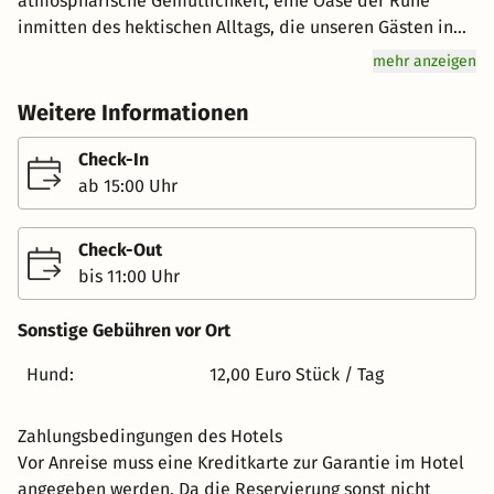
atmosphärische Gemütlichkeit, eine Oase der Ruhe
inmitten des hektischen Alltags, die unseren Gästen in
dieser schnelllebigen Zeit die Möglichkeit zur Besinnung,
mehr anzeigen
Entspannung und Regeneration ermöglicht. Unser
beheizter Außenpool steht Ihnen in den Monaten April
Weitere Informationen
bis Oktober ebenfalls zur Verfügung. Außerdem können
Sie für Ihr Training des Fitnessraum nutzen. Wir erwarten
Check-In
Sie in unserem historischen Haus, geführt in der 4.
ab 15:00 Uhr
Generation, mit stilvoller Lebensart, kraftvoller Ruhe,
entspannter Aktivität - jeden Tag aufs Neue und jeder auf
Check-Out
seine ganz individuelle Art. Erleben Sie den
bis 11:00 Uhr
unverwechselbaren Charakter unseres regional
geprägten Hotels bei Feinstem aus Küche und Keller und
Sonstige Gebühren vor Ort
Gastfreundschaft, wie sie typisch für uns ist.
Hund:
12,00 Euro Stück / Tag
Zahlungsbedingungen des Hotels
Vor Anreise muss eine Kreditkarte zur Garantie im Hotel
angegeben werden. Da die Reservierung sonst nicht