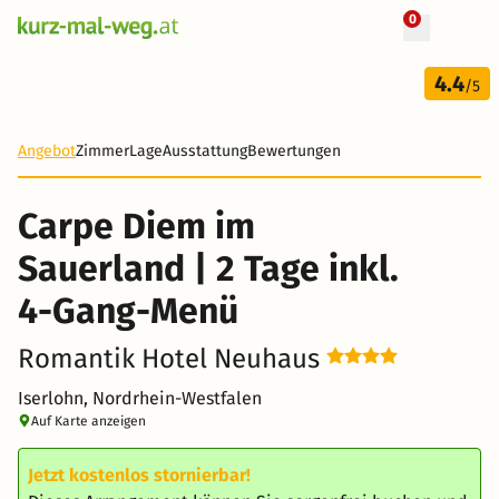
0
+ 31 Fotos
2 Tage
4.4
134 €
/5
-44%
Angebot
Zimmer
Lage
Ausstattung
Bewertungen
Carpe Diem im
Sauerland | 2 Tage inkl.
4-Gang-Menü
Romantik Hotel Neuhaus
Iserlohn, Nordrhein-Westfalen
Auf Karte anzeigen
Jetzt kostenlos stornierbar!