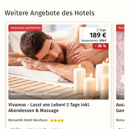
Weitere Angebote des Hotels
Kostenlos stornierbar
Kostenl
2 Tage
189 €
Gesamtpreis:
378 €
- 36 %
Iserlohn, Nordrhein-Westfalen
Iserlo
Vivamus - Lasst uns Leben! 2 Tage inkl.
Auszei
Abendessen & Massage
Gang-
Romantik Hotel Neuhaus
Romant