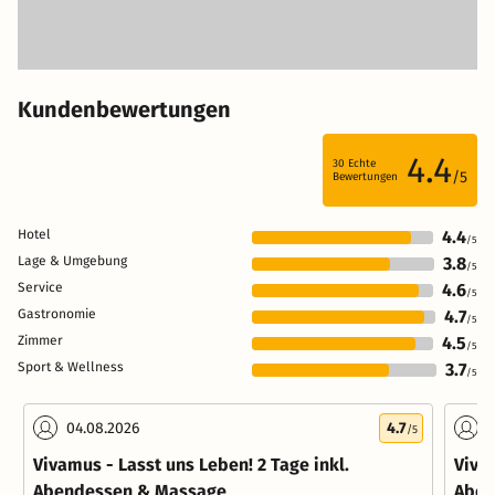
Kundenbewertungen
4.4
30
Echte
/5
Bewertungen
Hotel
4.4
/5
Lage & Umgebung
3.8
/5
Service
4.6
/5
Gastronomie
4.7
/5
Zimmer
4.5
/5
Sport & Wellness
3.7
/5
04.08.2026
4.7
1
/5
Vivamus - Lasst uns Leben! 2 Tage inkl.
Vivam
Abendessen & Massage
Aben