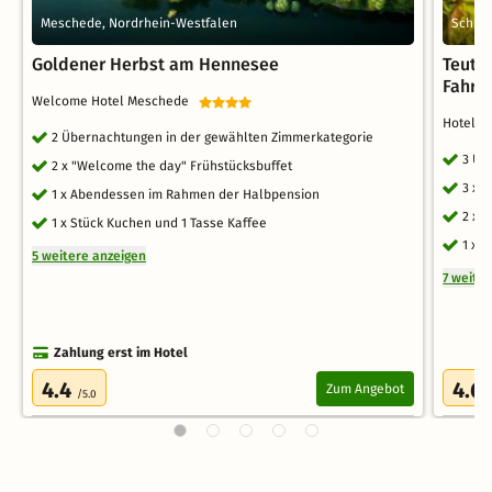
Meschede, Nordrhein-Westfalen
Schied
Goldener Herbst am Hennesee
Teutob
Fahrr
Welcome Hotel Meschede
Hotel 
2 Übernachtungen in der gewählten Zimmerkategorie
3 Üb
2 x "Welcome the day" Frühstücksbuffet
3 x 
1 x Abendessen im Rahmen der Halbpension
2 x 
1 x Stück Kuchen und 1 Tasse Kaffee
1 x 
5 weitere anzeigen
7 weite
Zahlung erst im Hotel
4.4
4.6
Zum Angebot
/5.0