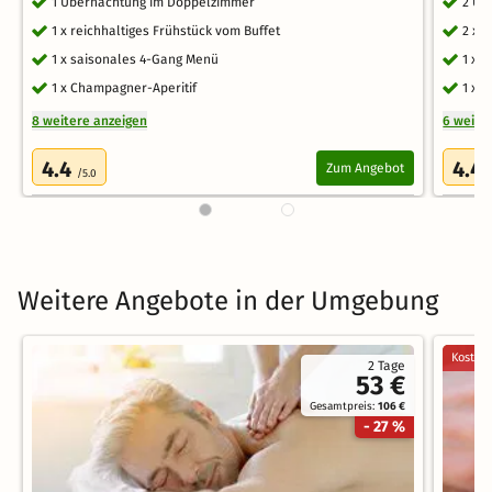
1 Übernachtung im Doppelzimmer
2 Üb
1 x reichhaltiges Frühstück vom Buffet
2 x 
1 x saisonales 4-Gang Menü
1 x 
1 x Champagner-Aperitif
1 x 
8 weitere anzeigen
6 weite
4.4
4.4
Zum Angebot
/5.0
Weitere Angebote in der Umgebung
Kostenl
2 Tage
53 €
Gesamtpreis:
106 €
- 27 %