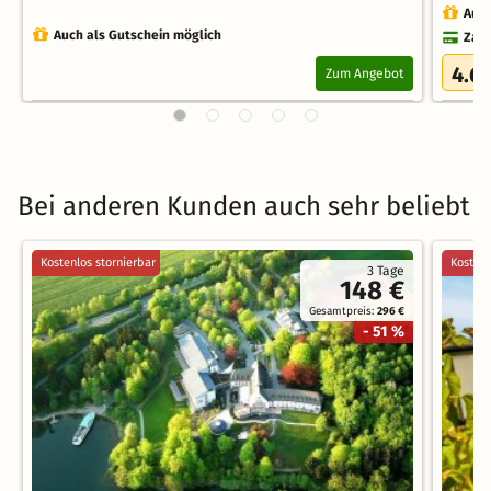
Auch
Auch als Gutschein möglich
Zahl
4.6
Zum Angebot
Bei anderen Kunden auch sehr beliebt
Kostenlos stornierbar
Kostenl
3 Tage
148 €
Gesamtpreis:
296 €
- 51 %