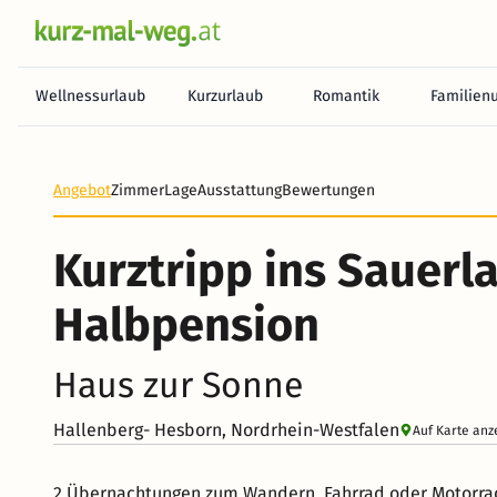
Wellnessurlaub
Kurzurlaub
Romantik
Familien
Angebot
Zimmer
Lage
Ausstattung
Bewertungen
Kurztripp ins Sauerla
Halbpension
Haus zur Sonne
Hallenberg- Hesborn, Nordrhein-Westfalen
Auf Karte anz
2 Übernachtungen zum Wandern, Fahrrad oder Motorrad