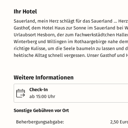
Ihr Hotel
Sauerland, mein Herz schlägt für das Sauerland … Herzlich willkommen bei Familie Guntermann und Ihrem
Gasthof, dem Hotel Haus zur Sonne im Sauerland bei Winterberg. Unser Hotel liegt im ruhig
Urlaubsort Hesborn, der zum Fachwerkstädtchen Hallen
Winterberg und Willingen im Rothaargebirge nahe dem 
richtige Kulisse, um die Seele baumeln zu lassen und durchzuatmen. Bei einem Urlau
hektische Alltag schnell vergessen. Unser Gasthof und Hotel im Sauerland ist ein idealer Ausgangspunkt für Ihren
Motorrad-, Wander-, Fahrrad- oder Ski-Urlaub. Entdecken Sie von hier aus die Ferienregion Winterberg, das
Hochsauerland, Waldeckerland mit Willingen und die E
Sie von hier aus beim Wandern im Sauerland den Rotha
Weitere Informationen
Winter beim Skifahren in Winterberg in der Winterspo
Motorradfahren unzählige Kurven durch unsere herrlic
Check-In
Wäldern und Wiesen! Wir wünschen Ihnen nun viel Spaß beim Stöbern auf unserer Website und freuen uns auf
ab 15:00 Uhr
Ihren Besuch im schönen Sauerland. Ihre Familie Guntermann und das Team vom Hotel Haus zur Sonne im
Sauerland
Sonstige Gebühren vor Ort
Beherbergungsabgabe:
2,50 Eur