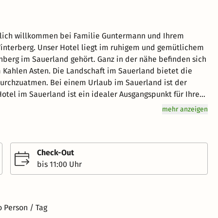
em und gemütlichem
berg im Sauerland gehört. Ganz in der nähe befinden sich
Kahlen Asten. Die Landschaft im Sauerland bietet die
b im Sauerland ist der
mehr anzeigen
rlebnisregion Edersee oder das Siegerland. Erklimmen
arsteig oder den Sauerländer Höhenflug. Erleben Sie den
rtarena Sauerland. Oder entdecken Sie einfach beim
he Sauerländer Landschaft mit mit ihren beeindruckenden
Check-Out
bis 11:00 Uhr
o Person / Tag