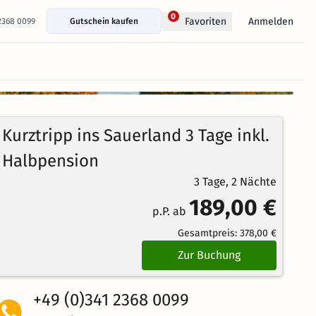
0
Anmelden
Favoriten
 2368 0099
Gutschein kaufen
+ 14 Fotos anzeigen
100%
3.9
32
Echte
/5
Kurztripp ins Sauerland 3 Tage inkl.
Bewertungen
Weiterempfehlung
Sehr Gut
Halbpension
3 Tage, 2 Nächte
189,00 €
p.P. ab
Gesamtpreis:
378,00 €
Zur Buchung
+49 (0)341 2368 0099