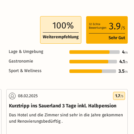
100%
3.9
32
Echte
/5
Bewertungen
Weiterempfehlung
Sehr Gut
Lage & Umgebung
4
/5
Gastronomie
4.1
/5
Sport & Wellness
3.5
/5
08.02.2025
1.7
/5
Kurztripp ins Sauerland 3 Tage inkl. Halbpension
Das Hotel und die Zimmer sind sehr in die Jahre gekommen
und Renovierungsbedürftig .