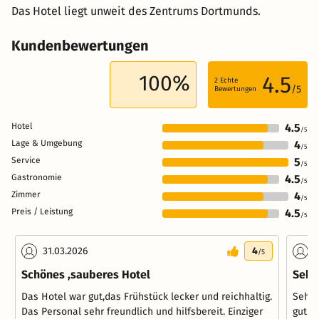
Das Hotel liegt unweit des Zentrums Dortmunds.
Kundenbewertungen
100%
4.5
2
Echte
/5
Bewertungen
Hotel
4.5
/5
Lage & Umgebung
4
/5
Service
5
/5
Gastronomie
4.5
/5
Zimmer
4
/5
Preis / Leistung
4.5
/5
31.03.2026
4
3
/5
Schönes ,sauberes Hotel
Sehr
Das Hotel war gut,das Frühstück lecker und reichhaltig.
Sehr 
Das Personal sehr freundlich und hilfsbereit. Einziger
gut.