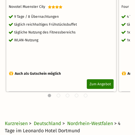
Novotel Muenster City
Four Po
9 Tage / 8 Übernachtungen
4 Ta
täglich reichhaltiges Frühstücksbuffet
tägl
tägliche Nutzung des Fitnessbereichs
1x W
WLAN-Nutzung
1x S
Auch als Gutschein möglich
Auch
Zum Angebot
Kurzreisen
>
Deutschland
>
Nordrhein-Westfalen
> 4
Tage im Leonardo Hotel Dortmund