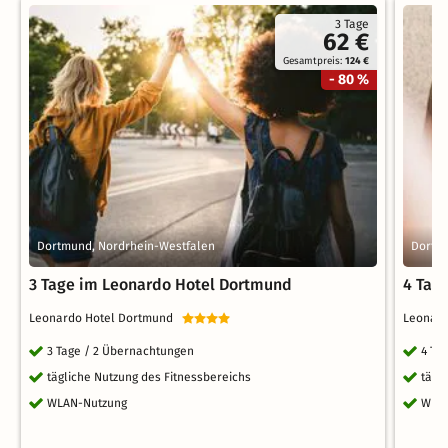
3 Tage
62 €
Gesamtpreis:
124 €
- 80 %
Dortmund, Nordrhein-Westfalen
Dortm
3 Tage im Leonardo Hotel Dortmund
4 Tag
Leonardo Hotel Dortmund
Leonar
3 Tage / 2 Übernachtungen
4 Ta
tägliche Nutzung des Fitnessbereichs
tägl
WLAN-Nutzung
WLA