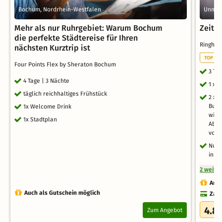
Bochum, Nordrhein-Westfalen
Unna, 
Mehr als nur Ruhrgebiet: Warum Bochum
Zeit z
die perfekte Städtereise für Ihren
Ringhot
nächsten Kurztrip ist
TOP WE
Four Points Flex by Sheraton Bochum
3 Ta
4 Tage | 3 Nächte
1 x 
täglich reichhaltiges Frühstück
2 x 
Buff
1x Welcome Drink
wir 
1x Stadtplan
Abwe
voll
Nutz
inkl
2 weite
Auch
Auch als Gutschein möglich
Zahl
4.8
Zum Angebot