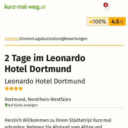
0
2 Tage
100%
4.5
30 €
/5
-79%
Angebot
Zimmer
Lage
Ausstattung
Bewertungen
2 Tage im Leonardo
Hotel Dortmund
Leonardo Hotel Dortmund
Dortmund, Nordrhein-Westfalen
Auf Karte anzeigen
Herzlich Willkommen zu Ihrem Städtetrip! Kurz-mal
erkunden: Nehmen Sie Abstand vom Alltag und