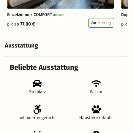
Einzelzimmer COMFORT
Doppe
(Details)
Zur Buchung
77,00 €
p.P. ab
p.P. a
Ausstattung
Beliebte Ausstattung
Parkplatz
W-Lan
behindertengerecht
Haustiere erlaubt