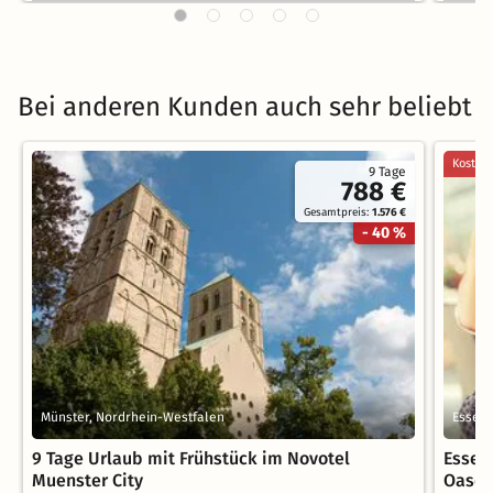
Bei anderen Kunden auch sehr beliebt
Kostenl
9 Tage
788 €
Gesamtpreis:
1.576 €
- 40 %
Münster, Nordrhein-Westfalen
Essen,
9 Tage Urlaub mit Frühstück im Novotel
Essen
Muenster City
Oasen 