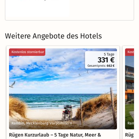
Weitere Angebote des Hotels
Kostenlos stornierbar
Kostenl
5 Tage
331 €
Gesamtpreis:
662 €
Rambin, Mecklenburg-Vorpommern
Rambi
Rügen Kurzurlaub – 5 Tage Natur, Meer &
Rügen