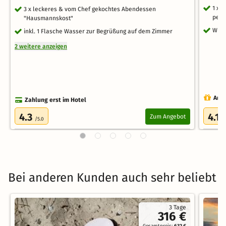
1 x 
3 x leckeres & vom Chef gekochtes Abendessen
pers
"Hausmannskost"
WLAN
inkl. 1 Flasche Wasser zur Begrüßung auf dem Zimmer
2 weitere anzeigen
Auch
Zahlung erst im Hotel
4.3
4.1
Zum Angebot
/5.0
/
Bei anderen Kunden auch sehr beliebt
3 Tage
316 €
Gesamtpreis:
632 €