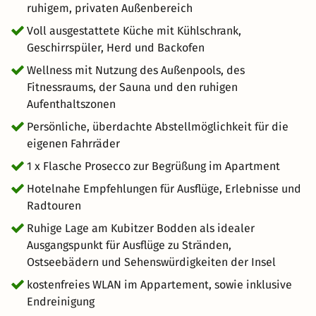
ausgedehnten Fahrradtouren über Deutschlands größte
ruhigem, privaten Außenbereich
Insel sorgen der Außenpool, Fitnessraum und die Sauna
Voll ausgestattete Küche mit Kühlschrank,
für entspannte Wohlfühlmomente. So verbindet dieses
Geschirrspüler, Herd und Backofen
Arrangement aktive Urlaubstage mit erholsamer
Wellness mit Nutzung des Außenpools, des
Wellness in ruhiger Lage am Kubitzer Bodden. Genießen
Fitnessraums, der Sauna und den ruhigen
Sie die Ruhe der Natur, die frische Ostseeluft und die
Aufenthaltszonen
Freiheit, Deutschlands größte Insel auf eigene Faust zu
erkunden.
Persönliche, überdachte Abstellmöglichkeit für die
eigenen Fahrräder
1 x Flasche Prosecco zur Begrüßung im Apartment
Hotelnahe Empfehlungen für Ausflüge, Erlebnisse und
Radtouren
Ruhige Lage am Kubitzer Bodden als idealer
Ausgangspunkt für Ausflüge zu Stränden,
Ostseebädern und Sehenswürdigkeiten der Insel
kostenfreies WLAN im Appartement, sowie inklusive
Endreinigung