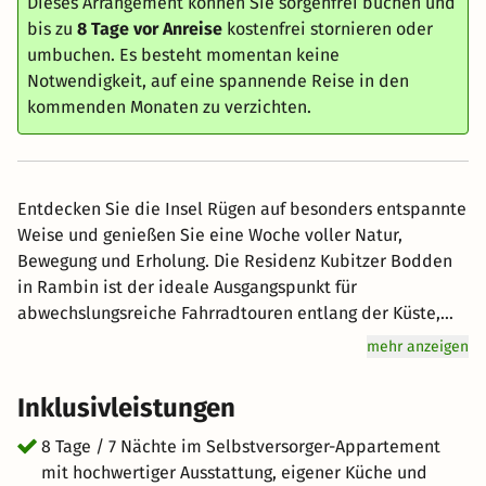
Dieses Arrangement können Sie sorgenfrei buchen und
bis zu
8 Tage vor Anreise
kostenfrei stornieren oder
umbuchen. Es besteht momentan keine
Notwendigkeit, auf eine spannende Reise in den
kommenden Monaten zu verzichten.
Entdecken Sie die Insel Rügen auf besonders entspannte
Weise und genießen Sie eine Woche voller Natur,
Bewegung und Erholung. Die Residenz Kubitzer Bodden
in Rambin ist der ideale Ausgangspunkt für
abwechslungsreiche Fahrradtouren entlang der Küste,
durch idyllische Boddenlandschaften und zu den
mehr anzeigen
schönsten Sehenswürdigkeiten der Insel. Ob die
historischen Ostseebäder, das Kap Arkona, die
Inklusivleistungen
berühmten Kreidefelsen oder die zahlreichen kleinen
Fischerdörfer – Rügen bietet Radfahrern unzählige
8 Tage / 7 Nächte im Selbstversorger-Appartement
Möglichkeiten für unvergessliche Urlaubstage. Nach
mit hochwertiger Ausstattung, eigener Küche und