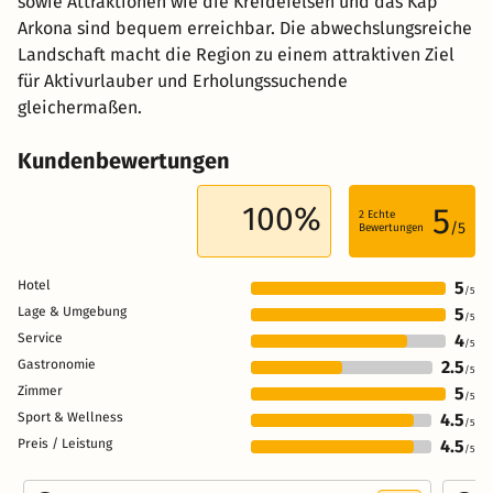
sowie Attraktionen wie die Kreidefelsen und das Kap
Arkona sind bequem erreichbar. Die abwechslungsreiche
Landschaft macht die Region zu einem attraktiven Ziel
für Aktivurlauber und Erholungssuchende
gleichermaßen.
Kundenbewertungen
100%
5
2
Echte
/5
Bewertungen
Hotel
5
/5
Lage & Umgebung
5
/5
Service
4
/5
Gastronomie
2.5
/5
Zimmer
5
/5
Sport & Wellness
4.5
/5
Preis / Leistung
4.5
/5