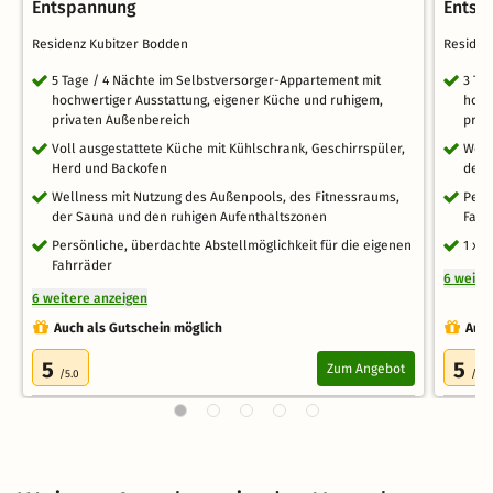
Entspannung
Entsp
Residenz Kubitzer Bodden
Residen
5 Tage / 4 Nächte im Selbstversorger-Appartement mit
3 Ta
hochwertiger Ausstattung, eigener Küche und ruhigem,
hoch
privaten Außenbereich
priv
Voll ausgestattete Küche mit Kühlschrank, Geschirrspüler,
Well
Herd und Backofen
der 
Wellness mit Nutzung des Außenpools, des Fitnessraums,
Pers
der Sauna und den ruhigen Aufenthaltszonen
Fahr
Persönliche, überdachte Abstellmöglichkeit für die eigenen
1 x 
Fahrräder
6 weite
6 weitere anzeigen
Auch als Gutschein möglich
Auch
5
5
Zum Angebot
/5.0
/5.0