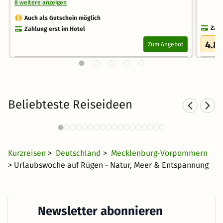
8 weitere anzeigen
Auch als Gutschein möglich
Zahl
Zahlung erst im Hotel
4.8
Zum Angebot
Beliebteste Reiseideen
Hotel am See in
Hote
Norddeutschland
30 €
3884 Angebote
ab
Kurzreisen
>
Deutschland
>
Mecklenburg-Vorpommern
> Urlaubswoche auf Rügen - Natur, Meer & Entspannung
Newsletter abonnieren