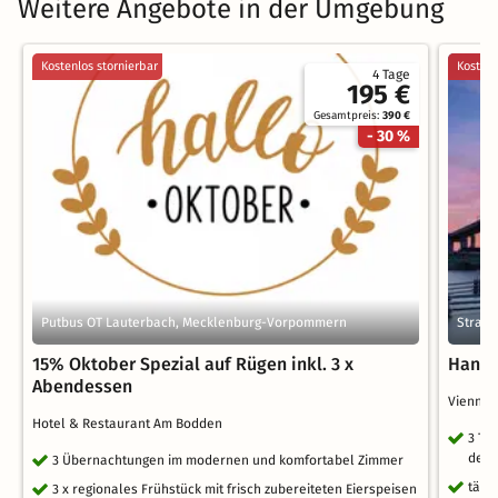
Weitere Angebote in der Umgebung
Kostenlos stornierbar
Kostenl
4 Tage
195 €
Gesamtpreis:
390 €
- 30 %
Putbus OT Lauterbach, Mecklenburg-Vorpommern
Stral
15% Oktober Spezial auf Rügen inkl. 3 x
Hanses
Abendessen
Vienna 
Hotel & Restaurant Am Bodden
3 Ta
der 
3 Übernachtungen im modernen und komfortabel Zimmer
tägl
3 x regionales Frühstück mit frisch zubereiteten Eierspeisen