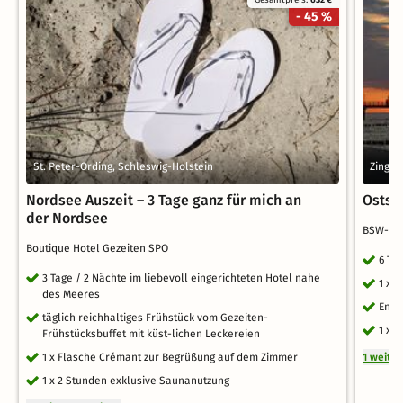
- 45 %
St. Peter-Ording, Schleswig-Holstein
Zings
Nordsee Auszeit – 3 Tage ganz für mich an
Ostsee
der Nordsee
BSW-Fe
Boutique Hotel Gezeiten SPO
6 Ta
3 Tage / 2 Nächte im liebevoll eingerichteten Hotel nahe
1 x 
des Meeres
Endr
täglich reichhaltiges Frühstück vom Gezeiten-
1 x 
Frühstücksbuffet mit küst-lichen Leckereien
1 x Flasche Crémant zur Begrüßung auf dem Zimmer
1 weite
1 x 2 Stunden exklusive Saunanutzung