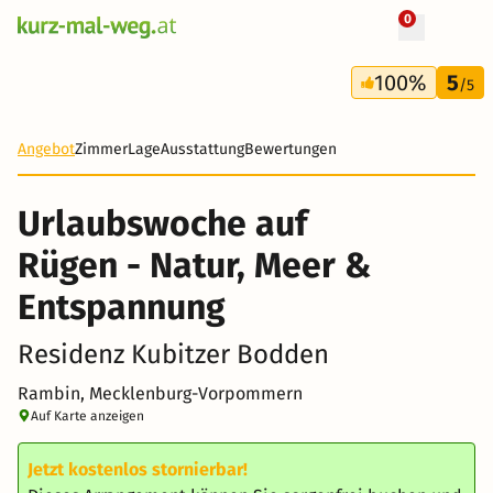
0
+ 30 Fotos
100%
5
/5
Angebot
Zimmer
Lage
Ausstattung
Bewertungen
Urlaubswoche auf
Rügen - Natur, Meer &
Entspannung
Residenz Kubitzer Bodden
Rambin, Mecklenburg-Vorpommern
Auf Karte anzeigen
Jetzt kostenlos stornierbar!