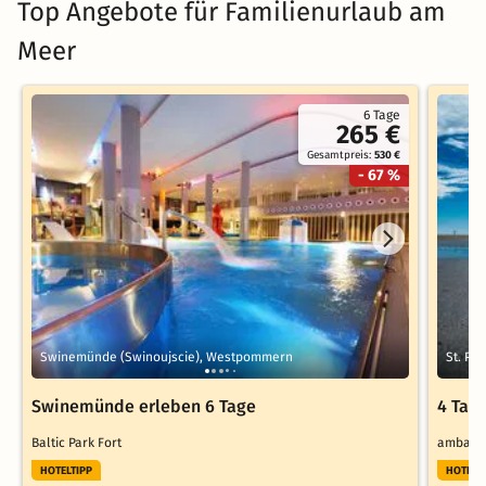
Top Angebote für Familienurlaub am
Meer
6 Tage
265 €
Gesamtpreis:
530 €
- 67 %
Swinemünde (Swinoujscie), Westpommern
St. Pe
Swinemünde erleben 6 Tage
4 Tag
Baltic Park Fort
ambass
HOTELTIPP
HOTELT