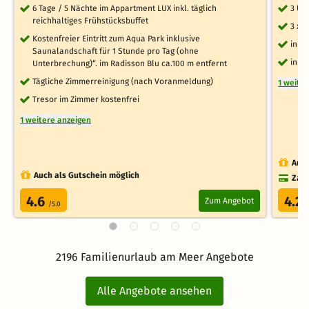
6 Tage / 5 Nächte im Appartment LUX inkl. täglich
3 Üb
reichhaltiges Frühstücksbuffet
3 x 
Kostenfreier Eintritt zum Aqua Park inklusive
inkl
Saunalandschaft für 1 Stunde pro Tag (ohne
inkl
Unterbrechung)“. im Radisson Blu ca.100 m entfernt
Tägliche Zimmerreinigung (nach Voranmeldung)
1 weite
Tresor im Zimmer kostenfrei
1 weitere anzeigen
Auch
Auch als Gutschein möglich
Zahl
4.6
4.2
Zum Angebot
/5.0
/
2196 Familienurlaub am Meer Angebote
Alle Angebote ansehen