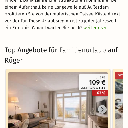
Kindern. Dank zahlreicher Attraktionen kommt hier bei
einem Aufenthalt keine Langeweile auf. Außerdem
profitieren Sie von der malerischen Ostsee-Küste direkt
vor der Tür. Diese Urlaubsregion ist zu jeder Jahreszeit
ein Erlebnis. Worauf warten Sie noch?
weiterlesen
Top Angebote für Familienurlaub auf
Rügen
Kostenl
3 Tage
109 €
Gesamtpreis:
218 €
- 63 %