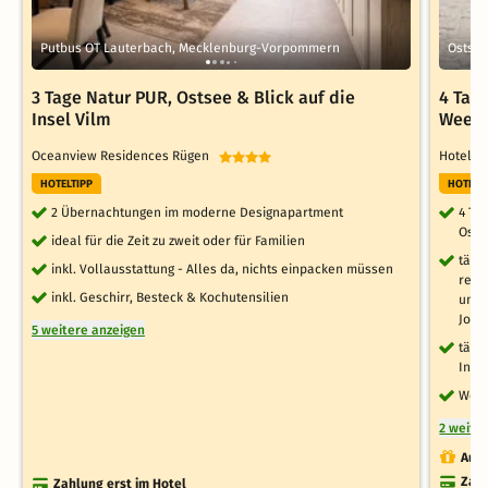
Putbus OT Lauterbach, Mecklenburg-Vorpommern
Ostse
3 Tage Natur PUR, Ostsee & Blick auf die
4 Tag
Insel Vilm
Week
Oceanview Residences Rügen
Hotel 
HOTELTIPP
HOTELT
2 Übernachtungen im moderne Designapartment
4 Ta
Osts
ideal für die Zeit zu zweit oder für Familien
tägl
inkl. Vollausstattung - Alles da, nichts einpacken müssen
reic
inkl. Geschirr, Besteck & Kochutensilien
und 
Jogh
5 weitere anzeigen
tägl
Inne
Well
2 weite
Auch
Zahl
Zahlung erst im Hotel