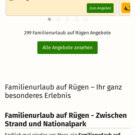
4.7
Zum Angebot
/
299 Familienurlaub auf Rügen Angebote
Alle Angebote ansehen
Familienurlaub auf Rügen – Ihr ganz
besonderes Erlebnis
Familienurlaub auf Rügen - Zwischen
Strand und Nationalpark
Endlich mal wieder ans Meer, ein
Familienurlaub auf