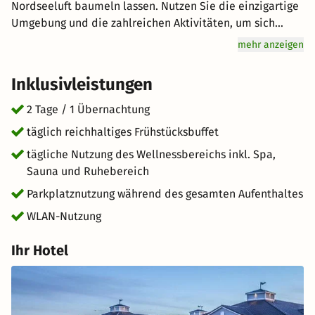
Nordseeluft baumeln lassen. Nutzen Sie die einzigartige
Umgebung und die zahlreichen Aktivitäten, um sich
einen unvergesslichen Tag mit Ihrem Partner oder der
mehr anzeigen
gesamten Familie zu machen. Erkunden Sie die vielen
Sehenswürdigkeiten oder vergnügen Sie sich am Meer. In
Inklusivleistungen
St. Peter-Ording hat jeder seinen Spaß. Genuss wird hier
groß geschrieben: Starten Sie mit einem reichhaltigen
2 Tage / 1 Übernachtung
Frühstücksbuffet für Genießer vital in den Tag. Freuen Sie
täglich reichhaltiges Frühstücksbuffet
sich auf hervorragenden Service und eine entspannte
tägliche Nutzung des Wellnessbereichs inkl. Spa,
Atmosphäre für einen einzigartigen Urlaub. kurz-mal-
Sauna und Ruhebereich
weg.de wünscht Ihnen einen großartigen Aufenthalt im
schönen St. Peter-Ording.
Parkplatznutzung während des gesamten Aufenthaltes
WLAN-Nutzung
Ihr Hotel