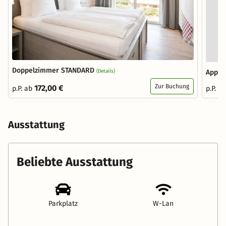
Doppelzimmer STANDARD
(Details)
Appar
Zur Buchung
172,00 €
p.P. ab
p.P. a
Ausstattung
Beliebte Ausstattung
Parkplatz
W-Lan