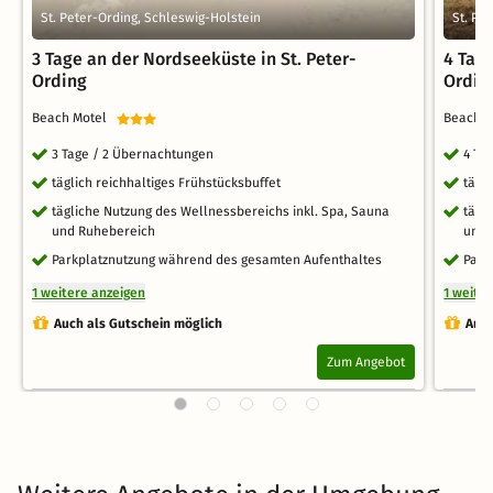
St. Peter-Ording, Schleswig-Holstein
St. Pe
3 Tage an der Nordseeküste in St. Peter-
4 Tage
Ording
Ordin
Beach Motel
Beach 
3 Tage / 2 Übernachtungen
4 Ta
täglich reichhaltiges Frühstücksbuffet
tägl
tägliche Nutzung des Wellnessbereichs inkl. Spa, Sauna
tägl
und Ruhebereich
und 
Parkplatznutzung während des gesamten Aufenthaltes
Park
1 weitere anzeigen
1 weite
Auch als Gutschein möglich
Auch
Zum Angebot