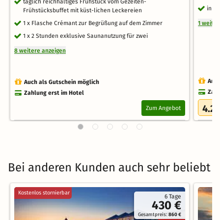
täglich reichhaltiges Frühstück vom Gezeiten-
inkl
Frühstücksbuffet mit küst-lichen Leckereien
1 x Flasche Crémant zur Begrüßung auf dem Zimmer
1 weite
1 x 2 Stunden exklusive Saunanutzung für zwei
8 weitere anzeigen
Auch
Auch als Gutschein möglich
Zahl
Zahlung erst im Hotel
4.2
Zum Angebot
/
Bei anderen Kunden auch sehr beliebt
Kostenlos stornierbar
6 Tage
430 €
Gesamtpreis:
860 €