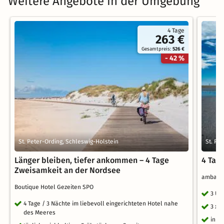
Weitere Angebote in der Umgebung
4 Tage
263 €
Gesamtpreis:
526 €
- 42 %
St. Peter-Ording, Schleswig-Holstein
St. Pe
Länger bleiben, tiefer ankommen – 4 Tage
4 Tag
Zweisamkeit an der Nordsee
ambass
Boutique Hotel Gezeiten SPO
3 Üb
4 Tage / 3 Nächte im liebevoll eingerichteten Hotel nahe
3 x 
des Meeres
inkl