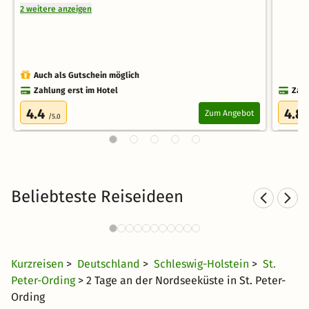
2 weitere anzeigen
Auch als Gutschein möglich
Zahlung erst im Hotel
Zahl
4.4
4.8
Zum Angebot
/5.0
Beliebteste Reiseideen
Hotel am See in
Norddeutschland
30 €
3884 Angebote
ab
Kurzreisen
>
Deutschland
>
Schleswig-Holstein
>
St.
Peter-Ording
> 2 Tage an der Nordseeküste in St. Peter-
Ording