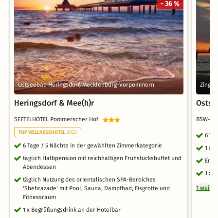
- 36 %
Ostseebad Heringsdorf, Mecklenburg-Vorpommern
Zings
Heringsdorf & Mee(h)r
Ostsee
SEETELHOTEL Pommerscher Hof
BSW-Fe
TOP WELLNESSHOTEL
2023
6 Ta
6 Tage / 5 Nächte in der gewählten Zimmerkategorie
1 x 
täglich Halbpension mit reichhaltigen Frühstücksbuffet und
Endr
Abendessen
1 x 
täglich Nutzung des orientalischen SPA-Bereiches
1 weite
'Shehrazade' mit Pool, Sauna, Dampfbad, Eisgrotte und
Fitnessraum
1 x Begrüßungsdrink an der Hotelbar