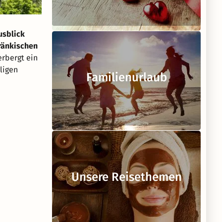
usblick
Fränkischen
erbergt ein
ligen
Familienurlaub
Unsere Reisethemen