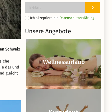
Ich akzeptiere die
Datenschutzerklärung
Unsere Angebote
hen Schweiz
Wellnessurlaub
eiche
lie dar und
nd gleicht