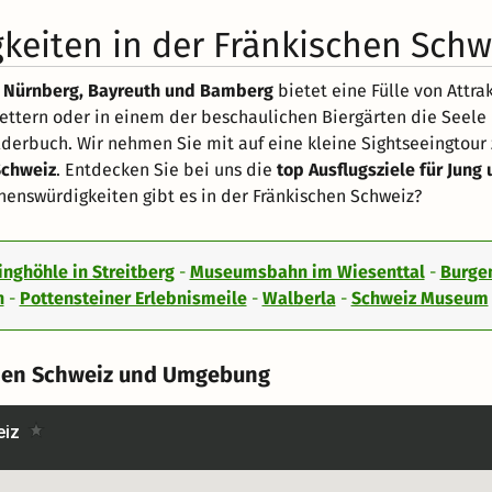
keiten in der Fränkischen Schw
 Nürnberg, Bayreuth und Bamberg
bietet eine Fülle von Attra
klettern oder in einem der beschaulichen Biergärten die Seel
lderbuch. Wir nehmen Sie mit auf eine kleine Sightseeingtour
Schweiz
. Entdecken Sie bei uns die
top Ausflugsziele für Jung 
henswürdigkeiten gibt es in der Fränkischen Schweiz?
inghöhle in Streitberg
-
Museumsbahn im Wiesenttal
-
Burge
n
-
Pottensteiner Erlebnismeile
-
Walberla
-
Schweiz Museum
chen Schweiz und Umgebung