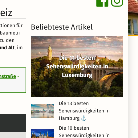
eiz
ktionen für
Beliebteste Artikel
e baumeln
 zu den
und Alt
, im
Die 11 besten
Sehenswürdigkeiten in
Luxemburg
nstraße
-
Die 13 besten
Sehenswürdigkeiten in
Hamburg ⚓
Die 10 besten
Sehenswürdigkeiten in