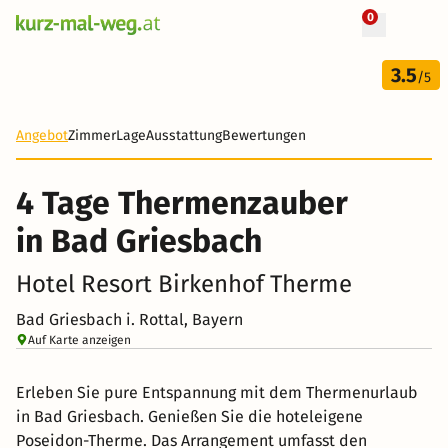
0
+ 10 Fotos
4 Tage
3.5
199 €
/5
-21%
Angebot
Zimmer
Lage
Ausstattung
Bewertungen
4 Tage Thermenzauber
in Bad Griesbach
Hotel Resort Birkenhof Therme
Bad Griesbach i. Rottal, Bayern
Auf Karte anzeigen
Erleben Sie pure Entspannung mit dem Thermenurlaub
in Bad Griesbach. Genießen Sie die hoteleigene
Poseidon-Therme. Das Arrangement umfasst den