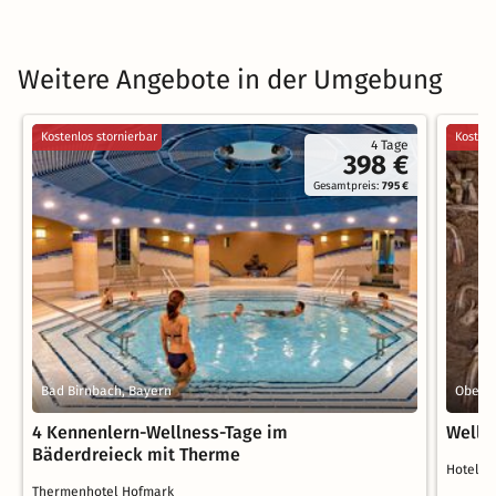
Weitere Angebote in der Umgebung
Kostenlos stornierbar
Kostenl
4 Tage
398 €
Gesamtpreis:
795 €
Bad Birnbach, Bayern
Obernb
4 Kennenlern-Wellness-Tage im
Welln
Bäderdreieck mit Therme
Hotel 
Thermenhotel Hofmark