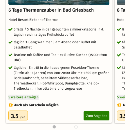
6 Tage Thermenzauber in Bad Griesbach
8 Tag
Hotel Resort Birkenhof Therme
Hotel R
6 Tage / 5 Nächte in der gebuchten Zimmerkategorie inkl.
8 Ta
täglich reichhaltiges Frühstücksbuffet
tägl
täglich 3-Gang Wahlmenü am Abend oder Buffet mit
tägl
Salatbuffet
Sala
Teatime mit Kaffee und Tee - exklusive Kuchen (15:00-16:00
Teat
Uhr)
Uhr)
täglicher Eintritt in die hauseigenen Poseidon-Therme
tägl
(Zutritt ab 14 Jahren) von 7:00-20:00 Uhr mit 1.600 qm großer
(Zut
Badelandschaft, beheiztem Süßwasserfreibad,
Bade
Thermalbecken, Hot-Whirlpool, Dampfgrotte, Kneipp-
Ther
Tretbecken, Infrarotkabine und Liegewiese
Tret
5 weitere anzeigen
5 weite
Auch als Gutschein möglich
Auch
3.5
3.5
Zum Angebot
/5.0
/