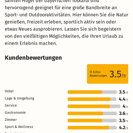
sanften Hügel der bayerischen Toskana sind
hervorragend geeignet für eine große Bandbreite an
Sport- und Outdooraktivitäten. Hier können Sie die Natur
genießen, Freizeit erleben, sportlich aktiv sein oder
etwas Neues ausprobieren. Lassen Sie sich begeistern
von den vielfältigen Möglichkeiten, die Ihren Urlaub zu
einem Erlebnis machen.
Kundenbewertungen
3.5
51
Echte
/5
Bewertungen
Hotel
3.5
/5
Lage & Umgebung
4.4
/5
Service
4
/5
Gastronomie
3.6
/5
Zimmer
3.5
/5
Sport & Wellness
4.2
/5