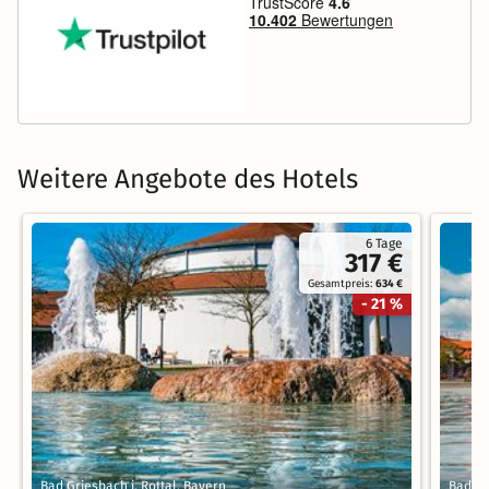
Weitere Angebote des Hotels
6 Tage
317 €
Gesamtpreis:
634 €
- 21 %
Bad Griesbach i. Rottal, Bayern
Bad Gr