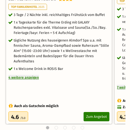
TOP WE
TOP FAMILIENHOTEL
2025
3 Ta
3 Tage / 2 Nächte inkl. reichhaltiges Frühstück vom Buffet
1 x 
vega
1 x Tageskarte für die Therme Erding mit GALAXY
Rutschenparadies exkl. Vitaloase und Sauna(Sa./So./Bay.
1 x 
Feiertage/bayr. Ferien + 5 € Aufschlag)
Auße
finn
tägliche Nutzung des hauseigenen Almdorf Spa u.a. mit
Cald
finnischer Sauna, Aroma-Dampfbad sowie Ruheraum "Stille
Loft
Alm" (15:00 -23:00 Uhr) sowie 1 x Wellnesstasche mit
Bademänteln und Badeslipper für die Dauer Ihres
tägli
Aufenthaltes
Gege
Saun
1 x Welcome Drink in ROSIS Bar
u. F
4 weitere anzeigen
fris
7 weite
Auch
Auch als Gutschein möglich
Zahl
4.6
4.3
Zum Angebot
/5.0
/