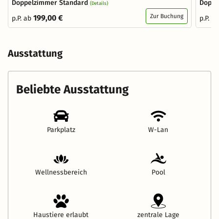
Doppelzimmer Standard
Doppe
(Details)
Zur Buchung
199,00 €
p.P. ab
p.P. a
Ausstattung
Beliebte Ausstattung
Parkplatz
W-Lan
Wellnessbereich
Pool
Haustiere erlaubt
zentrale Lage