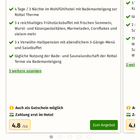
3 Ta
Kate
4 Tage / 3 Nächte im Wohlfühlhotel mit Bademantelgang zur
Rottal Therme
tägl
3 x reichhaltiges Frühstücksbuffet mit frischen Semmeln,
2 x 
Wurst- und Käsespezialitäten, Marmeladen, Cornflakes und
Saun
vielem mehr
Ther
3 x Verwöhn-Halbpension mit abendlichem 3-Gänge-Menü
Wass
und Salatbuffet
Salz
Whir
tägliche Nutzung der Bade- und Saunalandschaft der Rottal
Terme via Bademantelgang
2 weite
5 weitere anzeigen
Auch als Gutschein möglich
Auch
Zahlung erst im Hotel
Zahl
4.8
4.6
Zum Angebot
/5.0