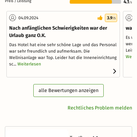
Preis / Leistung
4.1
/5
04.09.2024
3.9
0
/5
Nach anfänglichen Schwierigkeiten war der
war 
Urlaub ganz O.K.
Es wa
wenig
Das Hotel hat eine sehr schöne Lage und das Personal
Leist
war sehr freundlich und aufmerksam. Die
Weite
Wellnisanlage war Top. Leider hat die Inneneinrichtung
sc...
Weiterlesen
alle Bewertungen anzeigen
Rechtliches Problem melden