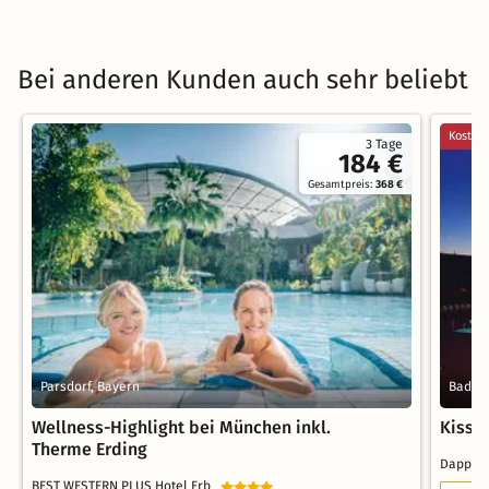
Bei anderen Kunden auch sehr beliebt
Kostenl
3 Tage
184 €
Gesamtpreis:
368 €
Parsdorf, Bayern
Bad Ki
Wellness-Highlight bei München inkl.
KissS
Therme Erding
Dapper
BEST WESTERN PLUS Hotel Erb