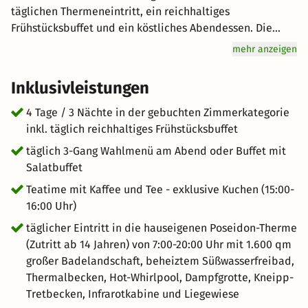
täglichen Thermeneintritt, ein reichhaltiges
Frühstücksbuffet und ein köstliches Abendessen. Die
Umgebung von Bad Griesbach bietet eine reizvolle
mehr anzeigen
Mischung aus Natur und Kultur. Sanfte Hügel und
idyllische Radwege laden zu Spaziergängen und
Inklusivleistungen
Radtouren ein. Besuchen Sie das Penninger Schnaps-
Museum und das Griesbacher Brauhaus für Einblicke in
4 Tage / 3 Nächte in der gebuchten Zimmerkategorie
regionale Traditionen. Entdecken Sie die Vielfalt dieser
inkl. täglich reichhaltiges Frühstücksbuffet
einzigartigen Region!
täglich 3-Gang Wahlmenü am Abend oder Buffet mit
Salatbuffet
Teatime mit Kaffee und Tee - exklusive Kuchen (15:00-
16:00 Uhr)
täglicher Eintritt in die hauseigenen Poseidon-Therme
(Zutritt ab 14 Jahren) von 7:00-20:00 Uhr mit 1.600 qm
großer Badelandschaft, beheiztem Süßwasserfreibad,
Thermalbecken, Hot-Whirlpool, Dampfgrotte, Kneipp-
Tretbecken, Infrarotkabine und Liegewiese