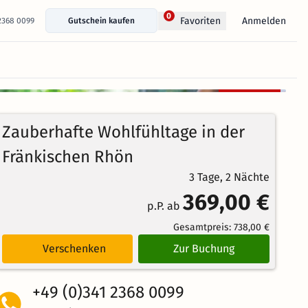
0
Anmelden
Favoriten
 2368 0099
Gutschein kaufen
+ 16 Fotos anzeigen
Kostenlos
91%
stornierbar
4.3
277
Echte
/5
Zauberhafte Wohlfühltage in der
Bewertungen
Weiterempfehlung
Großartig
Fränkischen Rhön
3 Tage, 2 Nächte
369,00 €
p.P. ab
Gesamtpreis:
738,00 €
Verschenken
Zur Buchung
+49 (0)341 2368 0099