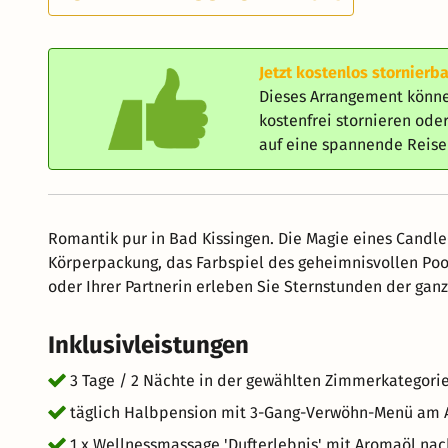
Jetzt kostenlos stornierba
Dieses Arrangement könne
kostenfrei stornieren od
auf eine spannende Reis
Romantik pur in Bad Kissingen. Die Magie eines Candle
Körperpackung, das Farbspiel des geheimnisvollen Poo
oder Ihrer Partnerin erleben Sie Sternstunden der gan
Inklusivleistungen
3 Tage / 2 Nächte in der gewählten Zimmerkategori
täglich Halbpension mit 3-Gang-Verwöhn-Menü am A
1 x Wellnessmassage 'Dufterlebnis' mit Aromaöl na