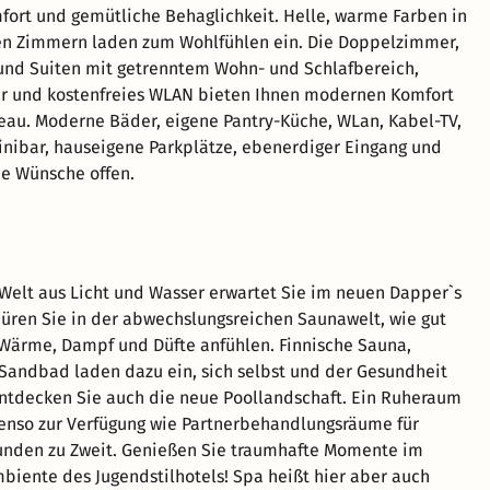
ort und gemütliche Behaglichkeit. Helle, warme Farben in
en Zimmern laden zum Wohlfühlen ein. Die Doppelzimmer,
und Suiten mit getrenntem Wohn- und Schlafbereich,
er und kostenfreies WLAN bieten Ihnen modernen Komfort
au. Moderne Bäder, eigene Pantry-Küche, WLan, Kabel-TV,
nibar, hauseigene Parkplätze, ebenerdiger Eingang und
ne Wünsche offen.
 Welt aus Licht und Wasser erwartet Sie im neuen Dapper`s
püren Sie in der abwechslungsreichen Saunawelt, wie gut
 Wärme, Dampf und Düfte anfühlen. Finnische Sauna,
andbad laden dazu ein, sich selbst und der Gesundheit
Entdecken Sie auch die neue Poollandschaft. Ein Ruheraum
enso zur Verfügung wie Partnerbehandlungsräume für
unden zu Zweit. Genießen Sie traumhafte Momente im
iente des Jugendstilhotels! Spa heißt hier aber auch