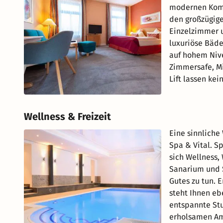
modernen Komf
den großzügig
Einzelzimmer 
luxuriöse Bäd
auf hohem Nive
Zimmersafe, Mi
Lift lassen kei
Wellness & Freizeit
Eine sinnliche
Spa & Vital. S
sich Wellness,
Sanarium und S
Gutes zu tun. 
steht Ihnen eb
entspannte St
erholsamen Amb