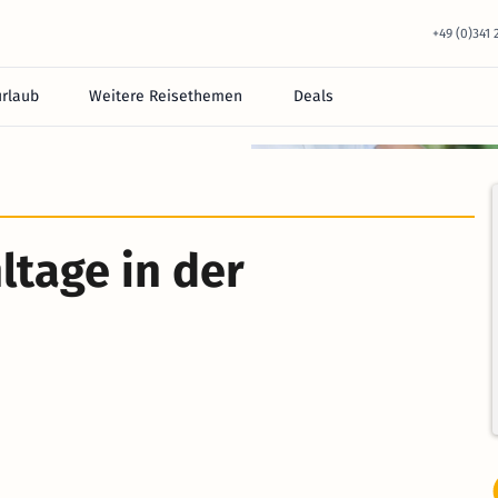
+49 (0)341
urlaub
Weitere Reisethemen
Deals
equem im Hotel.
tage in der