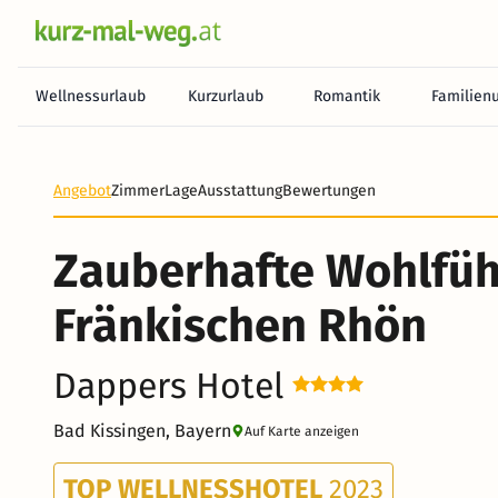
Wellnessurlaub
Kurzurlaub
Romantik
Familien
Heute noch keine Zahlung erforderlich! Zahlen Sie b
Angebot
Zimmer
Lage
Ausstattung
Bewertungen
Zauberhafte Wohlfühl
Fränkischen Rhön
Dappers Hotel
Bad Kissingen, Bayern
Auf Karte anzeigen
TOP WELLNESSHOTEL
2023