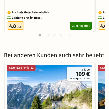
Auch als Gutschein möglich
Auch
Zahlung erst im Hotel
Zahl
4.8
4.6
Zum Angebot
/5.0
Bei anderen Kunden auch sehr beliebt
Kostenlos stornierbar
Kostenl
3 Tage
109 €
Gesamtpreis:
218 €