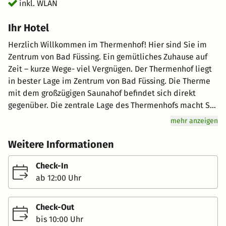
inkl. WLAN
Ihr Hotel
Herzlich Willkommen im Thermenhof! Hier sind Sie im
Zentrum von Bad Füssing. Ein gemütliches Zuhause auf
Zeit – kurze Wege- viel Vergnügen. Der Thermenhof liegt
in bester Lage im Zentrum von Bad Füssing. Die Therme
mit dem großzügigen Saunahof befindet sich direkt
gegenüber. Die zentrale Lage des Thermenhofs macht Sie
unabhängig vom Auto oder öffentlichen Verkehrsmitteln!
mehr anzeigen
Unsere geräumigen Nichtraucher-Appartements haben
alle die gleiche Größe und bieten eine gleiche
Weitere Informationen
Ausstattung. Neben kostenlosen Telefonaten ins
Deutsche Festnetz über unsere Zimmertelefone, bieten
Check-In
wir Ihnen gratis W-LAN auf jedem Zimmer sowie
ab 12:00 Uhr
Flatscreen-Fernseher mit 85 TV- und 60 Radio-
Programmen. Ausstattung unserer Appartements:
Check-Out
Komplett eingerichtete Kochnische +++ Gemütliche
bis 10:00 Uhr