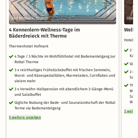
Bad Birnbach, Bayern
Obernb
4 Kennenlern-Wellness-Tage im
Welln
Bäderdreieck mit Therme
Hotel 
Thermenhotel Hofmark
3 Ta
Kate
4 Tage / 3 Nächte im Wohlfühlhotel mit Bademantelgang zur
Rottal Therme
tägl
3 x reichhaltiges Frühstücksbuffet mit frischen Semmeln,
2 x 
Wurst- und Käsespezialitäten, Marmeladen, Cornflakes und
Saun
vielem mehr
Ther
3 x Verwöhn-Halbpension mit abendlichem 3-Gänge-Menü
Wass
und Salatbuffet
Salz
Whir
tägliche Nutzung der Bade- und Saunalandschaft der Rottal
Terme via Bademantelgang
2 weite
5 weitere anzeigen