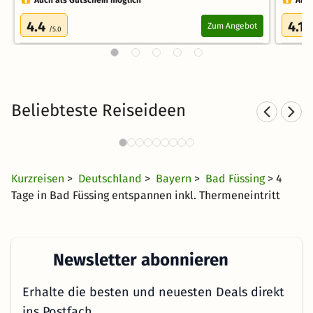
Auch als Gutschein möglich
Auch
4.4
4.1
Zum Angebot
/5.0
/
Beliebteste Reiseideen
Sporthotels in Bayern
Wel
1992 Angebote
28 €
ab
Kurzreisen
>
Deutschland
>
Bayern
>
Bad Füssing
> 4
Tage in Bad Füssing entspannen inkl. Thermeneintritt
Newsletter abonnieren
Erhalte die besten und neuesten Deals direkt
ins Postfach