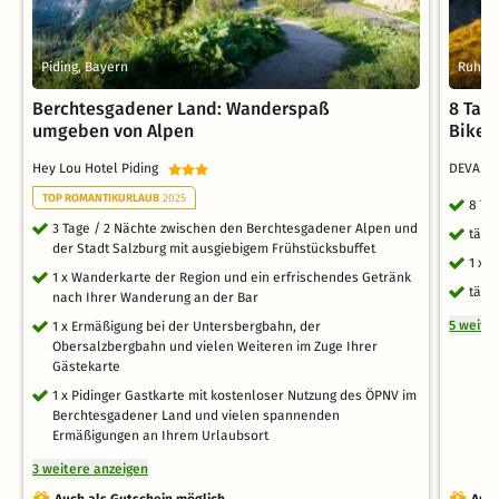
Piding, Bayern
Ruhpol
Berchtesgadener Land: Wanderspaß
8 Tag
umgeben von Alpen
Bikes
Hey Lou Hotel Piding
DEVA Ho
TOP ROMANTIKURLAUB
2025
8 Ta
3 Tage / 2 Nächte zwischen den Berchtesgadener Alpen und
tägl
der Stadt Salzburg mit ausgiebigem Frühstücksbuffet
1 x 
1 x Wanderkarte der Region und ein erfrischendes Getränk
tägl
nach Ihrer Wanderung an der Bar
5 weite
1 x Ermäßigung bei der Untersbergbahn, der
Obersalzbergbahn und vielen Weiteren im Zuge Ihrer
Gästekarte
1 x Pidinger Gastkarte mit kostenloser Nutzung des ÖPNV im
Berchtesgadener Land und vielen spannenden
Ermäßigungen an Ihrem Urlaubsort
3 weitere anzeigen