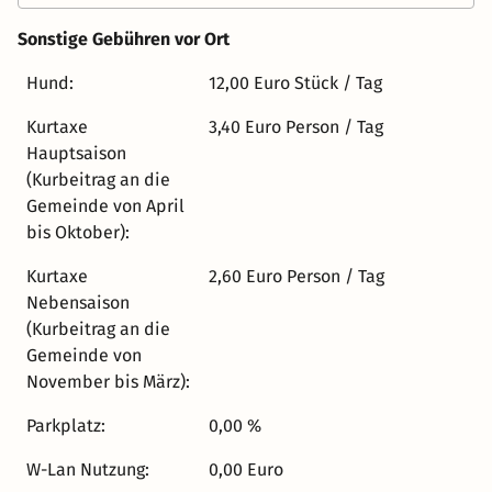
Appartements mit Bad bzw. Dusche/WC, Fön, Radio,
Flatscreen-Fernseher, Telefon & W-Lan+++ Ein
Sonstige Gebühren vor Ort
reichhaltiges Frühstücksbuffet im Nachbarhotel kann
dazu gebucht werden. Wir freuen uns auf Ihren Besuch!
Hund:
12,00 Euro Stück / Tag
Kurtaxe
3,40 Euro Person / Tag
Hauptsaison
(Kurbeitrag an die
Gemeinde von April
bis Oktober):
Kurtaxe
2,60 Euro Person / Tag
Nebensaison
(Kurbeitrag an die
Gemeinde von
November bis März):
Parkplatz:
0,00 %
W-Lan Nutzung:
0,00 Euro