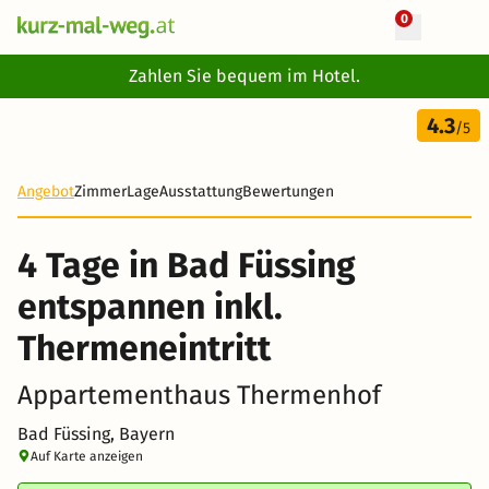
0
+ 13 Fotos
Zahlen Sie bequem im Hotel.
4 Tage
4.3
120 €
/5
-37%
Angebot
Zimmer
Lage
Ausstattung
Bewertungen
4 Tage in Bad Füssing
entspannen inkl.
Thermeneintritt
Appartementhaus Thermenhof
Bad Füssing, Bayern
Auf Karte anzeigen