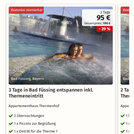
Kostenlos stornierbar
Kostenl
3 Tage
95 €
Gesamtpreis:
190 €
- 39 %
Bad Füssing, Bayern
Bad Fü
3 Tage in Bad Füssing entspannen inkl.
2 Tag
Thermeneintritt
Therm
Appartementhaus Thermenhof
Appart
2 Übernachtungen
1 Üb
1 x Piccolo zur Begrüßung
1 x 
1 x Eintritt für die Therme 1
1 x E