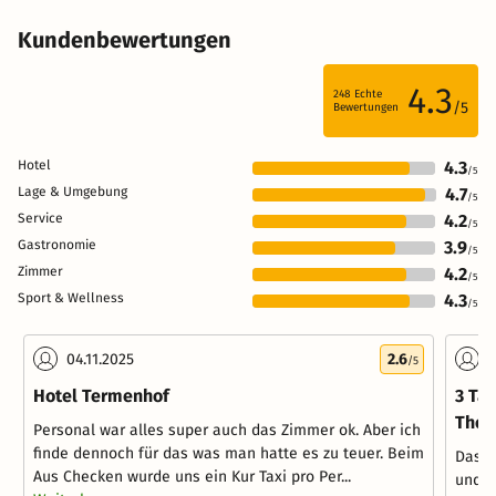
Kundenbewertungen
4.3
248
Echte
/5
Bewertungen
Hotel
4.3
/5
Lage & Umgebung
4.7
/5
Service
4.2
/5
Gastronomie
3.9
/5
Zimmer
4.2
/5
Sport & Wellness
4.3
/5
04.11.2025
2.6
2
/5
Hotel Termenhof
3 Ta
Ther
Personal war alles super auch das Zimmer ok. Aber ich
finde dennoch für das was man hatte es zu teuer. Beim
Das H
Aus Checken wurde uns ein Kur Taxi pro Per...
und z