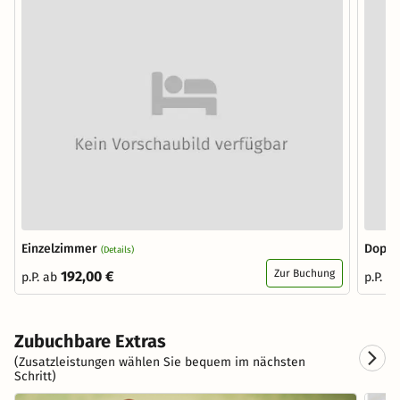
Einzelzimmer
Doppe
(Details)
Zur Buchung
192,00 €
p.P. ab
p.P. a
Zubuchbare Extras
(Zusatzleistungen wählen Sie bequem im nächsten
Schritt)