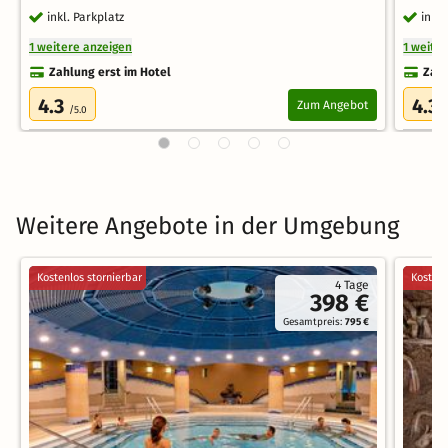
inkl. Parkplatz
inkl.
1 weitere anzeigen
1 weite
Zahlung erst im Hotel
Zahl
4.3
4.3
Zum Angebot
/5.0
/
Weitere Angebote in der Umgebung
Kostenlos stornierbar
Kostenl
4 Tage
398 €
Gesamtpreis:
795 €