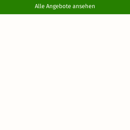
Alle Angebote ansehen
Sport und Spaß
Bayern hält unzählige Aktivitäten für Ihren Urlaub mit
Kindern bereit. Machen Sie sich auf zu den
aufregendsten Sommerrodelbahnen und Kletterwäldern
des Bundeslandes. Die Sommerrodelbahn im
Bayerischen Wald ist die längste in ganz Bayern und mit