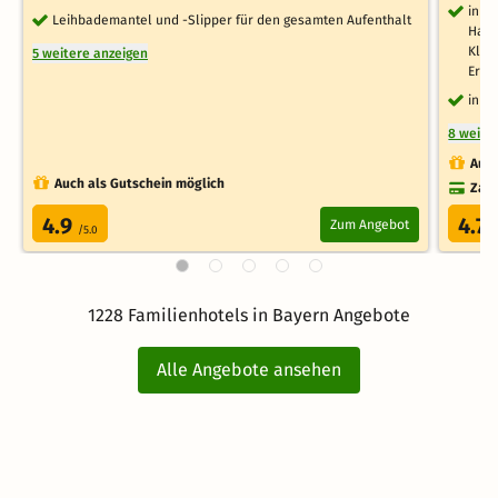
inkl
Leihbademantel und -Slipper für den gesamten Aufenthalt
Hall
Klet
5 weitere anzeigen
Erle
inkl
8 weite
Auch
Auch als Gutschein möglich
Zahl
4.9
4.7
Zum Angebot
/5.0
/
1228 Familienhotels in Bayern Angebote
Alle Angebote ansehen