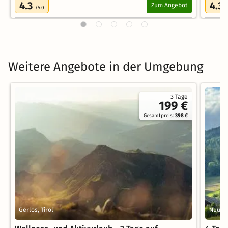
4.3
4.3
Zum Angebot
/5.0
/
Weitere Angebote in der Umgebung
3 Tage
199 €
Gesamtpreis:
398 €
Gerlos, Tirol
Neukir