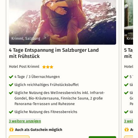
Krimml, Salzburg
Krimml
4 Tage Entspannung im Salzburger Land
5 Tag
mit Frühstück
mit F
Hotel Post Krimml
Hotel P
4 Tage / 3 Übernachtungen
5 Ta
täglich reichhaltiges Frühstücksbuffet
tägl
tägliche Nutzung des Wellnessbereichs inkl. Infrarot-
tägl
Gondel, Bio-Kräutersauna, Finnische Sauna, 2 große
Gond
Panorama-Terrassen und Ruhezone
Pano
tägliche Nutzung des Fitnessbereichs
tägl
3 weitere anzeigen
3 weite
Auch als Gutschein möglich
Auch