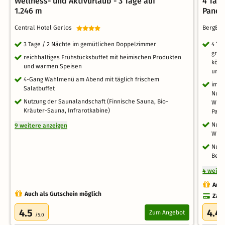
Wellness- und Aktivurlaub - 3 Tage auf
4 Tag
1.246 m
Panor
Central Hotel Gerlos
BergBa
3 Tage / 2 Nächte im gemütlichen Doppelzimmer
4 Ta
gran
reichhaltiges Frühstücksbuffet mit heimischen Produkten
köst
und warmen Speisen
und 
4-Gang Wahlmenü am Abend mit täglich frischem
im S
Salatbuffet
Nutz
Nutzung der Saunalandschaft (Finnische Sauna, Bio-
Wild
Kräuter-Sauna, Infrarotkabine)
Pano
Nutz
9 weitere anzeigen
Whir
Nutz
Berg
4 weite
Auch
Auch als Gutschein möglich
Zahl
4.5
4.4
Zum Angebot
/5.0