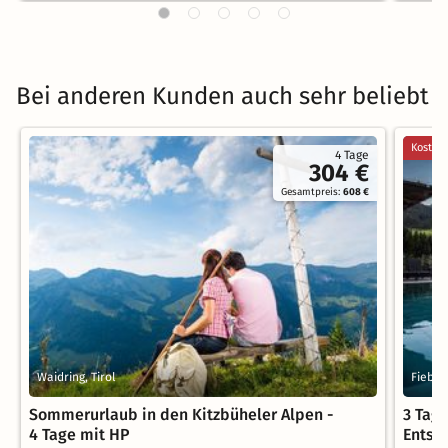
Bei anderen Kunden auch sehr beliebt
Kostenl
4 Tage
304 €
Gesamtpreis:
608 €
Waidring, Tirol
Fieber
Sommerurlaub in den Kitzbüheler Alpen -
3 Tag
4 Tage mit HP
Entsp