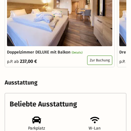
Doppelzimmer DELUXE mit Balkon
Dreib
(Details)
Zur Buchung
237,00 €
p.P. ab
p.P. a
Ausstattung
Beliebte Ausstattung
Parkplatz
W-Lan