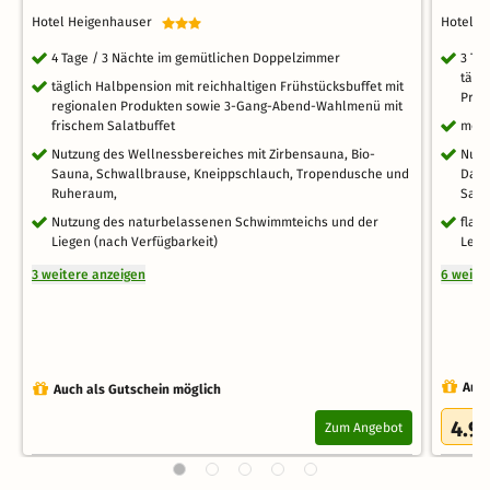
Hotel Heigenhauser
Hotel A
4 Tage / 3 Nächte im gemütlichen Doppelzimmer
3 Ta
tägl
täglich Halbpension mit reichhaltigen Frühstücksbuffet mit
Prod
regionalen Produkten sowie 3-Gang-Abend-Wahlmenü mit
frischem Salatbuffet
mehr
Nutzung des Wellnessbereiches mit Zirbensauna, Bio-
Nutz
Sauna, Schwallbrause, Kneippschlauch, Tropendusche und
Damp
Ruheraum,
Saun
Nutzung des naturbelassenen Schwimmteichs und der
flau
Liegen (nach Verfügbarkeit)
Leih
3 weitere anzeigen
6 weite
Auch
Auch als Gutschein möglich
4.9
Zum Angebot