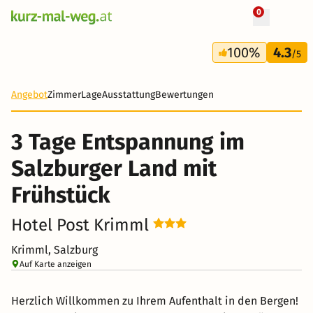
0
+ 14 Fotos
3 Tage
100%
4.3
216 €
/5
-15%
Angebot
Zimmer
Lage
Ausstattung
Bewertungen
3 Tage Entspannung im
Salzburger Land mit
Frühstück
Hotel Post Krimml
Krimml, Salzburg
Auf Karte anzeigen
Herzlich Willkommen zu Ihrem Aufenthalt in den Bergen!