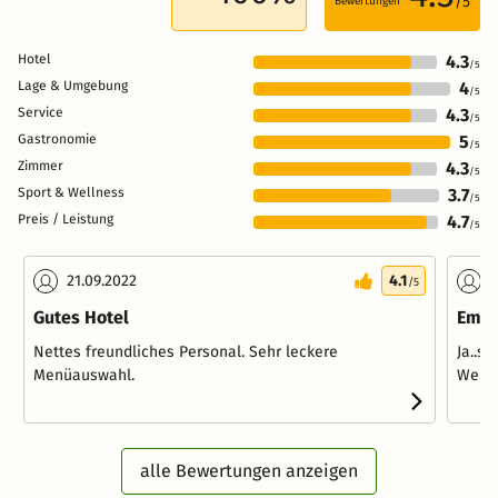
/5
Bewertungen
Hotel
4.3
/5
Lage & Umgebung
4
/5
Service
4.3
/5
Gastronomie
5
/5
Zimmer
4.3
/5
Sport & Wellness
3.7
/5
Preis / Leistung
4.7
/5
21.09.2022
4.1
1
/5
Gutes Hotel
Empf
Nettes freundliches Personal. Sehr leckere
Ja..s
Menüauswahl.
Welln
alle Bewertungen anzeigen