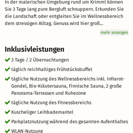
In der malerischen Umgebung rund um Krimml können
Sie 3 Tage lang pure Bergluft schnuppern. Erkunden Sie
die Landschaft oder entgleiten Sie im Wellnessbereich
dem stressigen Alltag. Genuss wird hier groß
geschrieben: Starten Sie mit einem reichhaltigen
mehr anzeigen
Frühstücksbuffet für Genießer vital in den Tag. Freuen Sie
sich auf hervorragenden Service und eine entspannte
Inklusivleistungen
Atmosphäre bei Ihrem unvergesslichen Urlaub in den
Bergen. kurz-mal-weg.de wünscht Ihnen einen tollen
3 Tage / 2 Übernachtungen
Aufenthalt im schönen Krimml.
täglich reichhaltiges Frühstücksbuffet
tägliche Nutzung des Wellnessbereichs inkl. Infrarot-
Gondel, Bio-Kräutersauna, Finnische Sauna, 2 große
Panorama-Terrassen und Ruhezone
tägliche Nutzung des Fitnessbereichs
Kuscheliger Leihbademantel
Parkplatznutzung während des gesamten Aufenthaltes
WLAN-Nutzung