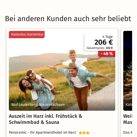
Bei anderen Kunden auch sehr beliebt
Kostenlos stornierbar
4 Tage
206 €
Gesamtpreis:
412 €
- 48 %
Bad Lauterberg, Niedersachsen
Katsch
Auszeit im Harz inkl. Frühstück &
Weihn
Schwimmbad & Sauna
Massa
Panoramic - Ihr Apartmenthotel im Harz
Das KA