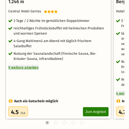
1.246 m
Bergb
Central Hotel Gerlos
Hotel 
3 Tage / 2 Nächte im gemütlichen Doppelzimmer
5 Ta
Früh
reichhaltiges Frühstücksbuffet mit heimischen Produkten
und warmen Speisen
tägl
inte
4-Gang Wahlmenü am Abend mit täglich frischem
vege
Salatbuffet
wöch
Nutzung der Saunalandschaft (Finnische Sauna, Bio-
vers
Kräuter-Sauna, Infrarotkabine)
Nutz
Kräu
9 weitere anzeigen
Infr
Well
des 
4 weite
Auch als Gutschein möglich
Auch
4.5
4.7
Zum Angebot
/5.0
/