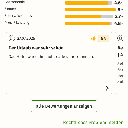
Gastronomie
4.6
/5
Zimmer
5
/5
Sport & Wellness
3.7
/5
Preis / Leistung
4.8
/5
27.07.2026
5
0
/5
Der Urlaub war sehr schön
Berg
| 4 
Das Hotel war sehr sauber alle sehr freundich.
Sehr 
Parkp
berec
aufmer
alle Bewertungen anzeigen
Rechtliches Problem melden