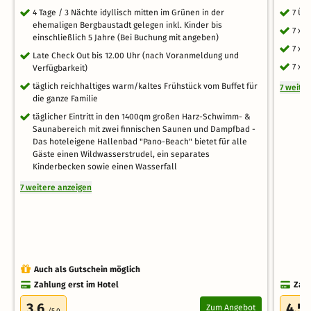
4 Tage / 3 Nächte idyllisch mitten im Grünen in der
7 Üb
ehemaligen Bergbaustadt gelegen inkl. Kinder bis
7 x 
einschließlich 5 Jahre (Bei Buchung mit angeben)
7 x 
Late Check Out bis 12.00 Uhr (nach Voranmeldung und
7 x 
Verfügbarkeit)
täglich reichhaltiges warm/kaltes Frühstück vom Buffet für
7 weite
die ganze Familie
täglicher Eintritt in den 1400qm großen Harz-Schwimm- &
Saunabereich mit zwei finnischen Saunen und Dampfbad -
Das hoteleigene Hallenbad "Pano-Beach" bietet für alle
Gäste einen Wildwasserstrudel, ein separates
Kinderbecken sowie einen Wasserfall
7 weitere anzeigen
Auch als Gutschein möglich
Zahlung erst im Hotel
Zahl
3.6
4.5
Zum Angebot
/5.0