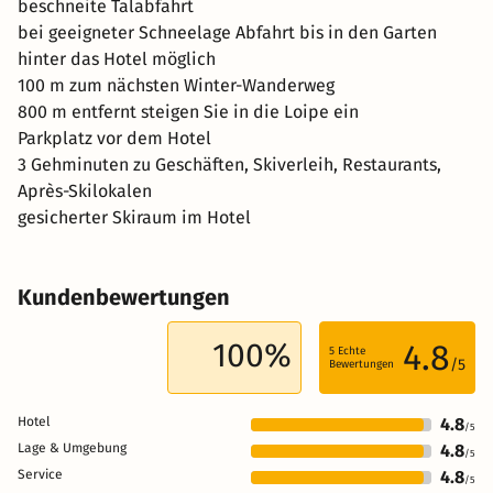
beschneite Talabfahrt
bei geeigneter Schneelage Abfahrt bis in den Garten
hinter das Hotel möglich
100 m zum nächsten Winter-Wanderweg
800 m entfernt steigen Sie in die Loipe ein
Parkplatz vor dem Hotel
3 Gehminuten zu Geschäften, Skiverleih, Restaurants,
Après-Skilokalen
gesicherter Skiraum im Hotel
Kundenbewertungen
100%
4.8
5
Echte
/5
Bewertungen
Hotel
4.8
/5
Lage & Umgebung
4.8
/5
Service
4.8
/5