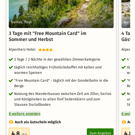
Gerlos, Tirol
Gerlos
3 Tage mit "Free Mountain Card" im
4 Tage
Sommer und Herbst
Gäste
Alpenherz Hotel
Alpenh
3 Tage / 2 Nächte in der gewählten Zimmerkategorie
4 Ta
täglich reichhaltiges Frühstücksbuffet mit kalten und
tägl
warmen Speisen
warm
"Free Mountain Card" - täglich mit der Gondelbahn in die
"Fre
Berge
Berg
Nutzung des Wanderbusses zwischen Zell am Ziller, Gerlos
Nutz
und Königsleiten zu allen fünf Seitentälern und zum
und 
Stausee Durlaßboden
Stau
8 weitere anzeigen
8 weite
Auch als Gutschein möglich
Auch
4.8
4.8
Zum Angebot
/5.0