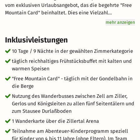
vom exklusiven Urlaubsangebot, das die begehrte "Free
Mountain Card" beinhaltet. Dies eine Vielzahl
kostenloser Vorteile hat wie z. Bsp. die kostenlose
mehr anzeigen
Nutzung der Gondelbahn in Gerlos und Königsleiten.
Entdecken Sie die Region mit den öffentlichen
Inklusivleistungen
Verkehrsmitteln und erkunden Sie die majestätischen
Gipfel der Kitzbüheler Alpen, des Naturparks Zillertal
10 Tage / 9 Nächte in der gewählten Zimmerkategorie
und der Hohen Tauern mit den inkludierten Tickets der
täglich reichhaltiges Frühstücksbuffet mit kalten und
Bergbahnen. Nach einem ereignisreichen Tag in der
warmen Speisen
Natur kehren Sie in das gemütliche Hotel Alpenherz
"Free Mountain Card" - täglich mit der Gondelbahn in
zurück. Entspannen Sie sich in den komfortablen
die Berge
Zimmern und lassen Sie sich vom reichhaltigen
Frühstücksangebot verwöhnen. Erleben Sie
Nutzung des Wanderbusses zwischen Zell am Ziller,
unvergessliche Tage voller Aktivitäten, Naturerlebnisse
Gerlos und Königsleiten zu allen fünf Seitentälern und
und Entspannung im Hotel Alpenherz in Gerlos.
zum Stausee Durlaßboden
1 Wanderkarte über die Zillertal Arena
Teilnahme am Abenteuer-Kinderprogramm speziell
für Kinder von 4 bis 11 Jahre (ohne Eltern). Im Team