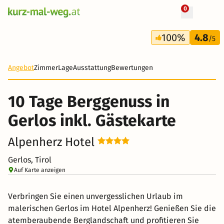
0
+ 7 Fotos
10 Tage
100%
4.8
837 €
/5
Angebot
Zimmer
Lage
Ausstattung
Bewertungen
10 Tage Berggenuss in
Gerlos inkl. Gästekarte
Alpenherz Hotel
Gerlos, Tirol
Auf Karte anzeigen
Verbringen Sie einen unvergesslichen Urlaub im
malerischen Gerlos im Hotel Alpenherz! Genießen Sie die
atemberaubende Berglandschaft und profitieren Sie