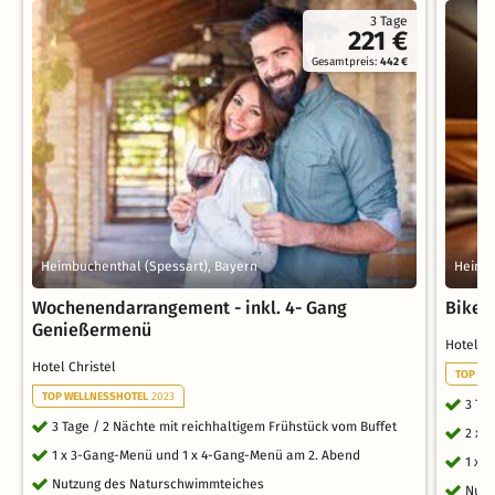
3 Tage
221 €
Gesamtpreis:
442 €
Heimbuchenthal (Spessart), Bayern
Heimbu
Wochenendarrangement - inkl. 4- Gang
Biker 
Genießermenü
Hotel C
Hotel Christel
TOP WE
TOP WELLNESSHOTEL
2023
3 Ta
3 Tage / 2 Nächte mit reichhaltigem Frühstück vom Buffet
2 x 
1 x 3-Gang-Menü und 1 x 4-Gang-Menü am 2. Abend
1 x 
Nutzung des Naturschwimmteiches
Nutz