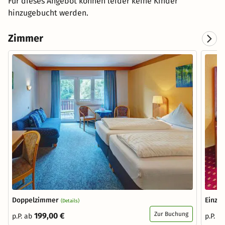
Für dieses Angebot können leider keine Kinder
hinzugebucht werden.
Zimmer
Doppelzimmer
Einze
(Details)
Zur Buchung
199,00 €
p.P. ab
p.P. a