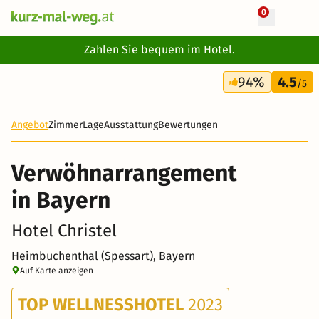
0
+ 15 Fotos
Zahlen Sie bequem im Hotel.
3 Tage
94%
4.5
199 €
/5
Angebot
Zimmer
Lage
Ausstattung
Bewertungen
Verwöhnarrangement
in Bayern
Hotel Christel
Heimbuchenthal (Spessart), Bayern
Auf Karte anzeigen
TOP WELLNESSHOTEL
2023