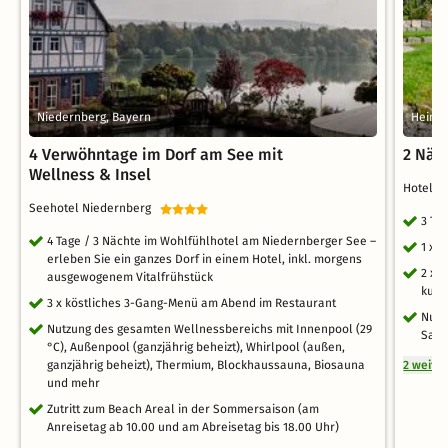
Niedernberg, Bayern
Heimbu
4 Verwöhntage im Dorf am See mit
2 Näc
Wellness & Insel
Hotel
Seehotel Niedernberg
3 Ta
4 Tage / 3 Nächte im Wohlfühlhotel am Niedernberger See –
1 x 
erleben Sie ein ganzes Dorf in einem Hotel, inkl. morgens
2 x 
ausgewogenem Vitalfrühstück
kuli
3 x köstliches 3-Gang-Menü am Abend im Restaurant
Nutz
Nutzung des gesamten Wellnessbereichs mit Innenpool (29
Saun
°C), Außenpool (ganzjährig beheizt), Whirlpool (außen,
ganzjährig beheizt), Thermium, Blockhaussauna, Biosauna
2 weite
und mehr
Zutritt zum Beach Areal in der Sommersaison (am
Anreisetag ab 10.00 und am Abreisetag bis 18.00 Uhr)