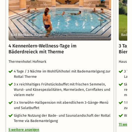
Bad Birnbach, Bayern
Bad St
4 Kennenlern-Wellness-Tage im
3 Tag
Bäderdreieck mit Therme
Bierr
Thermenhotel Hofmark
Haus am
4 Tage / 3 Nächte im Wohlfühlhotel mit Bademantelgang zur
3 Ta
Rottal Therme
Lage
3 x reichhaltiges Frühstücksbuffet mit frischen Semmeln,
tägl
Wurst- und Käsespezialitäten, Marmeladen, Cornflakes und
regi
vielem mehr
meh
3 x Verwöhn-Halbpension mit abendlichem 3-Gänge-Menü
1 Fl
und Salatbuffet
zur 
tägliche Nutzung der Bade- und Saunalandschaft der Rottal
Wand
Terme via Bademantelgang
11 weit
5 weitere anzeigen