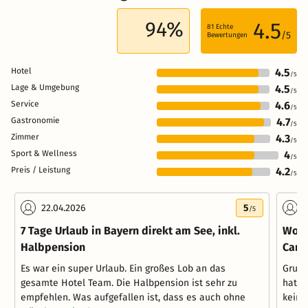
94%
4.5
81
Echte
/5
Bewertungen
Hotel
4.5
/5
Lage & Umgebung
4.5
/5
Service
4.6
/5
Gastronomie
4.7
/5
Zimmer
4.3
/5
Sport & Wellness
4
/5
Preis / Leistung
4.2
/5
22.04.2026
5
2
/5
7 Tage Urlaub in Bayern direkt am See, inkl.
Wohl
Halbpension
Cand
Es war ein super Urlaub. Ein großes Lob an das
Grund
gesamte Hotel Team. Die Halbpension ist sehr zu
hat w
empfehlen. Was aufgefallen ist, dass es auch ohne
keine