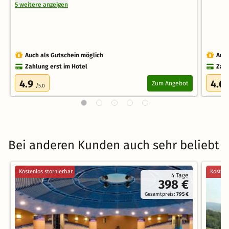
5 weitere anzeigen
Auch als Gutschein möglich
Auch
Zahlung erst im Hotel
Zahl
4.9
4.6
Zum Angebot
/5.0
Bei anderen Kunden auch sehr beliebt
Kostenlos stornierbar
Kostenl
4 Tage
398 €
Gesamtpreis:
795 €