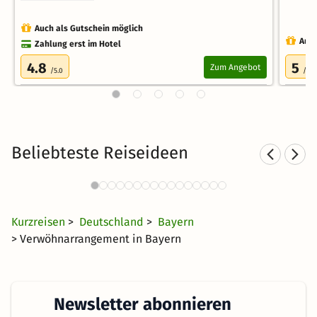
Auch als Gutschein möglich
Auch
Zahlung erst im Hotel
4.8
5
Zum Angebot
/5.0
/5.0
Beliebteste Reiseideen
Romantische Hotels in Franken
436 Angebote
43 €
ab
Kurzreisen
>
Deutschland
>
Bayern
> Verwöhnarrangement in Bayern
Newsletter abonnieren