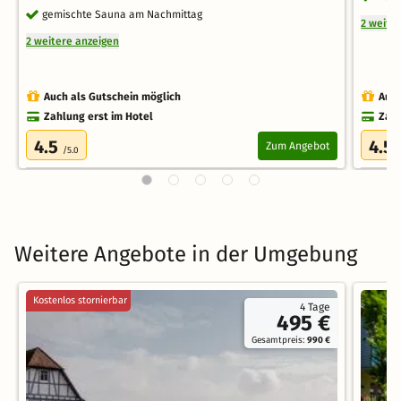
gemischte Sauna am Nachmittag
2 weite
2 weitere anzeigen
Auch als Gutschein möglich
Auch
Zahlung erst im Hotel
Zahl
4.5
4.5
Zum Angebot
/5.0
Weitere Angebote in der Umgebung
Kostenlos stornierbar
4 Tage
495 €
Gesamtpreis:
990 €