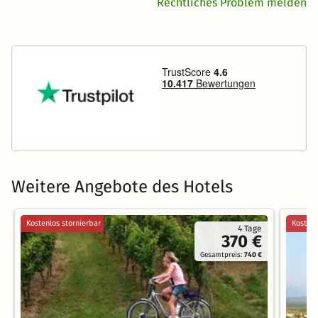
Rechtliches Problem melden
Weitere Angebote des Hotels
Kostenlos stornierbar
Kostenl
4 Tage
370 €
Gesamtpreis:
740 €