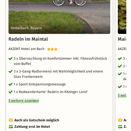
Dettelbach, Bayern
Dettel
Radeln im Maintal
Maint
AKZENT Hotel am Bach
AKZENT
3 x Übernachtung im Komfortzimmer inkl. Fitnessfrühstück
3 x 
vom Buffet
3 x 
3 x 3-Gang-Radlermenü mit Wahlmöglichkeit und einem
1 x 
Glas Frankenwein
dem 
1 x Sport-Entspannungsmassage
1 x 
1 x Radwanderkarte' Radeln im Kitzinger Land'
5 weite
5 weitere anzeigen
Auch als Gutschein möglich
Auch
Zahlung erst im Hotel
Zahl