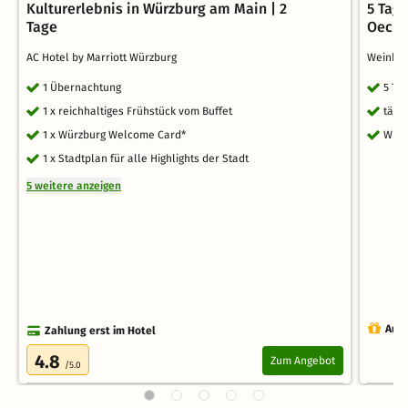
Kulturerlebnis in Würzburg am Main | 2
5 Tag
Tage
Oechs
AC Hotel by Marriott Würzburg
Weinho
1 Übernachtung
5 Ta
1 x reichhaltiges Frühstück vom Buffet
tägl
1 x Würzburg Welcome Card*
WLA
1 x Stadtplan für alle Highlights der Stadt
5 weitere anzeigen
Auch
Zahlung erst im Hotel
4.8
Zum Angebot
/5.0