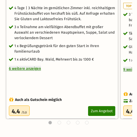
TOP NE
4 Tage | 3 Nächte im gemütlichen Zimmer inkl. reichhaltigem
Frühstücksbuffet von herzhaft bis süß. Auf Anfrage erhalten
3 Ta
Sie Gluten und Laktosefreies Frühstück.
bayr
Früh
3 x Teilnahme am vielfältigen Abendbuffet mit großer
Auswahl an verschiedenen Hauptspeisen, Suppe, Salat und
Tägl
verlockendem Dessert
Saun
1 x Begrüßungsgetränk für den guten Start in Ihren
GUTI
Familienurlaub
Halt
1 x aktivCARD Bay. Wald, Mehrwert bis zu 1300 €
1 x 
6 weitere anzeigen
9 weite
Auch
Auch als Gutschein möglich
Zahl
4.4
4.4
Zum Angebot
/5.0