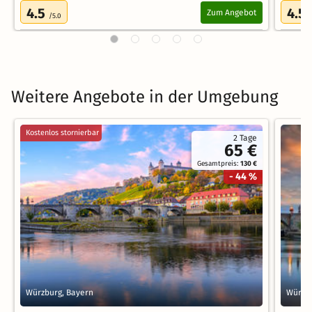
4.5
4.5
Zum Angebot
/5.0
Weitere Angebote in der Umgebung
Kostenlos stornierbar
2 Tage
65 €
Gesamtpreis:
130 €
- 44 %
Würzburg, Bayern
Würzbu