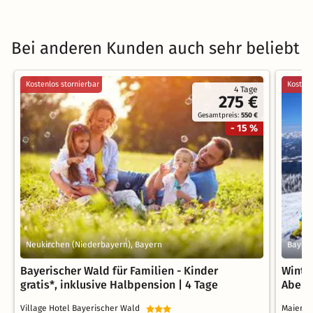
Bei anderen Kunden auch sehr beliebt
Kostenlos stornierbar
Kostenl
4 Tage
275 €
Gesamtpreis:
550 €
- 15 %
Neukirchen (Niederbayern), Bayern
Bayeri
Bayerischer Wald für Familien - Kinder
Winte
gratis*, inklusive Halbpension | 4 Tage
Abent
Village Hotel Bayerischer Wald
Maiers