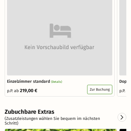
Einzelzimmer standard
Doppe
(Details)
Zur Buchung
219,00 €
p.P. ab
p.P. a
Zubuchbare Extras
(Zusatzleistungen wählen Sie bequem im nächsten
Schritt)