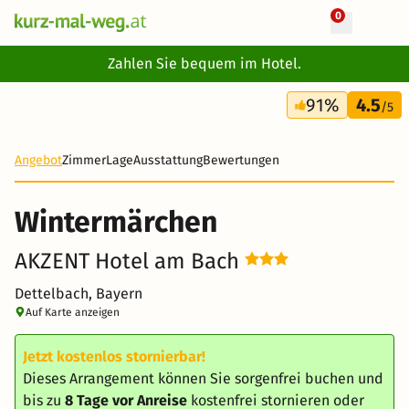
0
+ 17 Fotos
Zahlen Sie bequem im Hotel.
3 Tage
91%
4.5
194 €
/5
Angebot
Zimmer
Lage
Ausstattung
Bewertungen
Wintermärchen
AKZENT Hotel am Bach
Dettelbach, Bayern
Auf Karte anzeigen
Jetzt kostenlos stornierbar!
Dieses Arrangement können Sie sorgenfrei buchen und
bis zu
8 Tage vor Anreise
kostenfrei stornieren oder