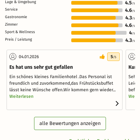
Lage & Umgebung
4.5
/5
Service
4.6
/5
Gastronomie
4.3
/5
Zimmer
4.6
/5
Sport & Wellness
4
/5
Preis / Leistung
4.3
/5
04.01.2026
5
1
/5
Es hat uns sehr gut gefallen
Kurz
Ein schönes kleines Familienhotel .Das Personal ist
Sehr 
freundlich und zuvorkommend,das Frühstücksbuffet
Leide
lässt keine Wünsche offen.Wir kommen gern wieder...
befun
Weiterlesen
Weite
alle Bewertungen anzeigen