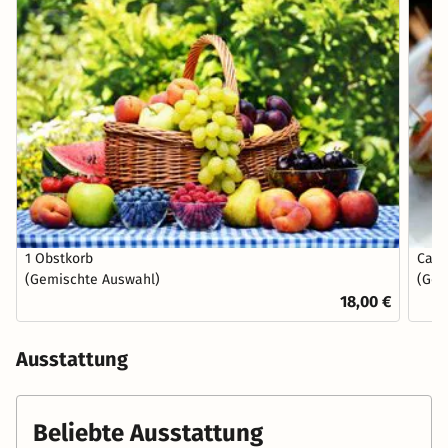
1 Obstkorb
Can
(Gemischte Auswahl)
(Gem
18,00 €
Ausstattung
Beliebte Ausstattung