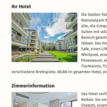
Ihr Hotel
Die Golden Tul
Nationalpark W
alle, die Ents
Suiten mit vol
Bereich garant
Ostsee. Das Ho
Safe, einen Li
Whirlpool, ein
Fitnessraum, e
Tischtennis, Ti
verschiedene Brettspiele, WLAN im gesamten Hotel, ein
Zimmerinformation
Das Hotel verf
Balkon. Sie ve
Ehebett, einem