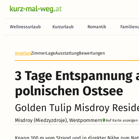
Wellnessurlaub
Kurzurlaub
Romantik
Familien
Angebot
Zimmer
Lage
Ausstattung
Bewertungen
3 Tage Entspannung 
polnischen Ostsee
Golden Tulip Misdroy Resid
Misdroy (Miedzyzdroje), Westpommern
Auf Karte anzeigen
Knapp 100 m vom Strand und in direkter Nähe zum Natio