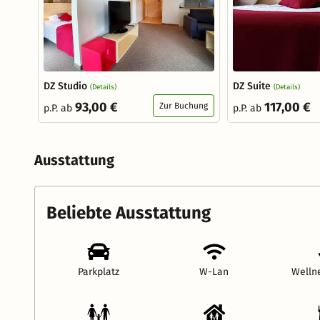
DZ Studio
DZ Suite
(Details)
(Details)
93,00 €
117,00 €
Zur Buchung
p.P. ab
p.P. ab
Ausstattung
Beliebte Ausstattung
Parkplatz
W-Lan
Welln