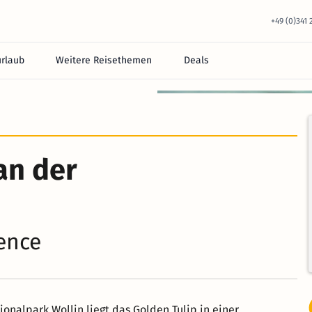
+49 (0)341
urlaub
Weitere Reisethemen
Deals
an der
ence
nalpark Wollin liegt das Golden Tulip in einer