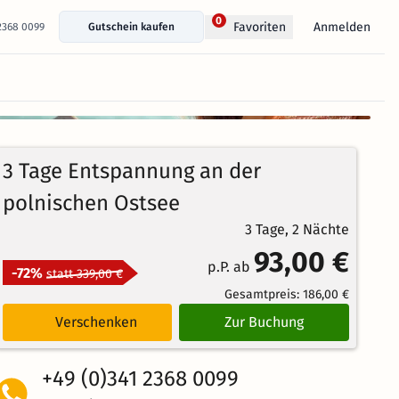
0
Anmelden
Favoriten
 2368 0099
Gutschein kaufen
+ 17 Fotos anzeigen
90%
4.4
110
Echte
/5
3 Tage Entspannung an der
Bewertungen
Weiterempfehlung
Großartig
polnischen Ostsee
3 Tage, 2 Nächte
93,00 €
p.P. ab
-72%
statt 339,00 €
Gesamtpreis:
186,00 €
Verschenken
Zur Buchung
+49 (0)341 2368 0099