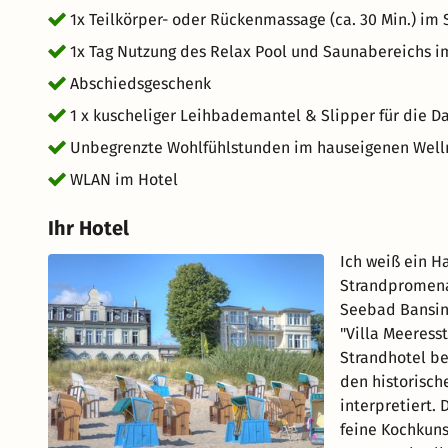
1x Teilkörper- oder Rückenmassage (ca. 30 Min.) im 
1x Tag Nutzung des Relax Pool und Saunabereichs i
Abschiedsgeschenk
1 x kuscheliger Leihbademantel & Slipper für die Da
Unbegrenzte Wohlfühlstunden im hauseigenen Well
WLAN im Hotel
Ihr Hotel
Ich weiß ein H
Strandpromena
Seebad Bansin,
"Villa Meeress
Strandhotel be
den historisch
interpretiert.
feine Kochkuns