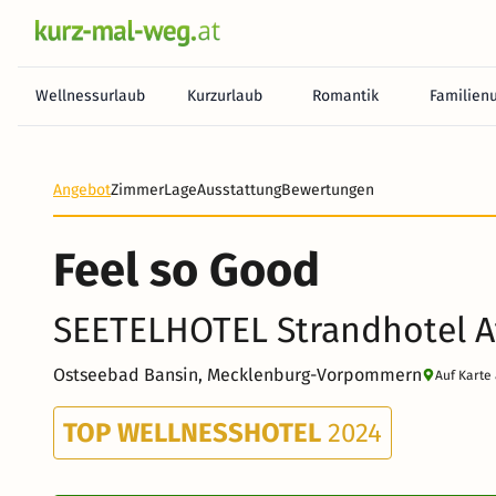
Wellnessurlaub
Kurzurlaub
Romantik
Familien
Heute noch keine Zahlung erforderlich! Zahlen Sie b
Angebot
Zimmer
Lage
Ausstattung
Bewertungen
Feel so Good
SEETELHOTEL Strandhotel A
Ostseebad Bansin, Mecklenburg-Vorpommern
Auf Karte
TOP WELLNESSHOTEL
2024