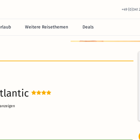
+49 (0)341
urlaub
Weitere Reisethemen
Deals
equem im Hotel.
tlantic
 anzeigen