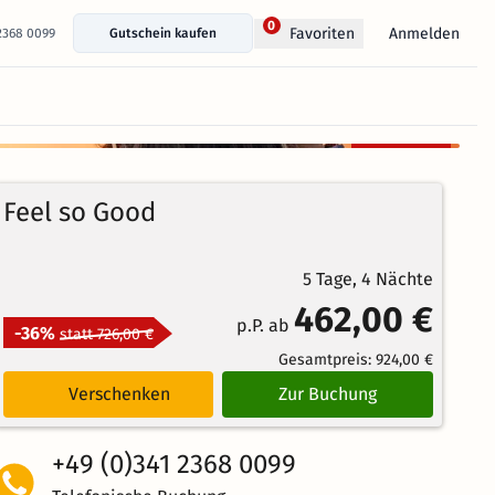
0
Anmelden
Favoriten
 2368 0099
Gutschein kaufen
+ 28 Fotos anzeigen
Kostenlos
90%
stornierbar
4.4
119
Echte
/5
Feel so Good
Bewertungen
Weiterempfehlung
Großartig
5 Tage, 4 Nächte
462,00 €
p.P. ab
-36%
statt 726,00 €
Gesamtpreis:
924,00 €
Verschenken
Zur Buchung
+49 (0)341 2368 0099