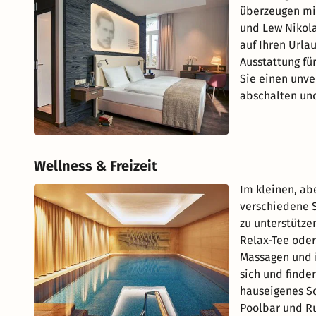
überzeugen mit
und Lew Nikola
auf Ihren Urla
Ausstattung fü
Sie einen unve
abschalten un
Wellness & Freizeit
Im kleinen, ab
verschiedene S
zu unterstütze
Relax-Tee oder
Massagen und i
sich und finden
hauseigenes 
Poolbar und R