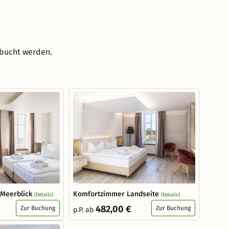
ebucht werden.
Meerblick
Komfortzimmer Landseite
(Details)
(Details)
482,00 €
Zur Buchung
Zur Buchung
p.P. ab