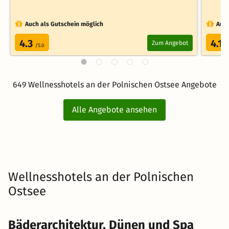
Auch als Gutschein möglich
Auch
4.3
4.1
Zum Angebot
/5.0
/
649 Wellnesshotels an der Polnischen Ostsee Angebote
Alle Angebote ansehen
Wellnesshotels an der Polnischen
Ostsee
Bäderarchitektur, Dünen und Spa