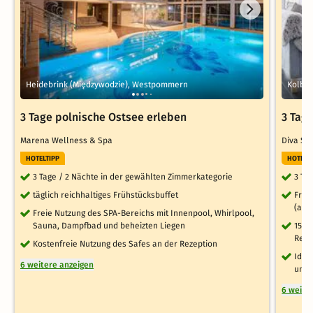
Heidebrink (Międzywodzie), Westpommern
Kolber
3 Tage polnische Ostsee erleben
3 Tage
Marena Wellness & Spa
Diva SP
HOTELTIPP
HOTELT
3 Tage / 2 Nächte in der gewählten Zimmerkategorie
3 Ta
täglich reichhaltiges Frühstücksbuffet
Frei
(auß
Freie Nutzung des SPA-Bereichs mit Innenpool, Whirlpool,
Sauna, Dampfbad und beheizten Liegen
15% 
Rest
Kostenfreie Nutzung des Safes an der Rezeption
Idea
6 weitere anzeigen
und 
6 weite