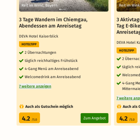
Reit im Winkl, Bayern
Reit im Wink
3 Tage Wandern im Chiemgau,
3 Aktivtag
Abendessen am Anreisetag
Tag E-Bik
Anreiseta
DEVA Hotel Kaiserblick
DEVA Hotel K
HOTELTIPP
HOTELTIPP
2 Übernachtungen
2 Übernac
täglich reichhaltiges Frühstück
täglich re
4-Gang Menü am Anreiseabend
Welcomed
Welcomedrink am Anreiseabend
4-Gang Me
7 weitere anzeigen
Mittermai
7 weitere anz
Auch als Gutschein möglich
Auch als 
4.2
4.2
Zum Angebot
/5.0
/5.0