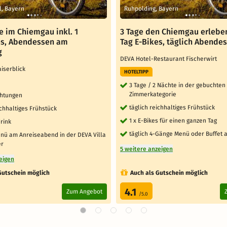
l, Bayern
Ruhpolding, Bayern
e im Chiemgau inkl. 1
3 Tage den Chiemgau erleben
es, Abendessen am
Tag E-Bikes, täglich Abende
g
DEVA Hotel-Restaurant Fischerwirt
aiserblick
HOTELTIPP
3 Tage / 2 Nächte in der gebuchten
Zimmerkategorie
htungen
täglich reichhaltiges Frühstück
ichhaltiges Frühstück
1 x E-Bikes für einen ganzen Tag
rink
täglich 4-Gänge Menü oder Buffet
nü am Anreiseabend in der DEVA Villa
er
5 weitere anzeigen
eigen
Gutschein möglich
Auch als Gutschein möglich
4.1
Zum Angebot
/5.0