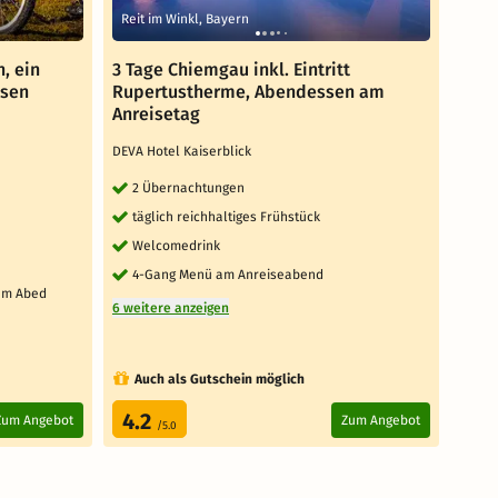
Reit im Winkl, Bayern
Reit
, ein
3 Tage Chiemgau inkl. Eintritt
4 Ta
ssen
Rupertustherme, Abendessen am
Aben
Anreisetag
DEVA 
DEVA Hotel Kaiserblick
3 
2 Übernachtungen
täg
täglich reichhaltiges Frühstück
4-
Welcomedrink
We
4-Gang Menü am Anreiseabend
7 weit
 am Abed
6 weitere anzeigen
Auch als Gutschein möglich
Au
4.2
4.
Zum Angebot
Zum Angebot
/5.0