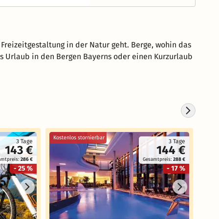
Freizeitgestaltung in der Natur geht. Berge, wohin das
ss Urlaub in den Bergen Bayerns oder einen Kurzurlaub
Kostenlos stornierbar
Koste
3 Tage
3 Tage
143 €
144 €
amtpreis:
286 €
Gesamtpreis:
288 €
- 25 %
- 17 %