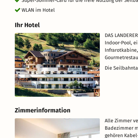
Super-Sommer-Card für die freie Nutzung der Seil
WLAN im Hotel
Ihr Hotel
DAS LANDERER v
Indoor-Pool, 
Infrarotkabine
Gourmetrestau
Die Seilbahnta
Zimmerinformation
Alle Zimmer ve
Badezimmer mit
gehören Kabel-