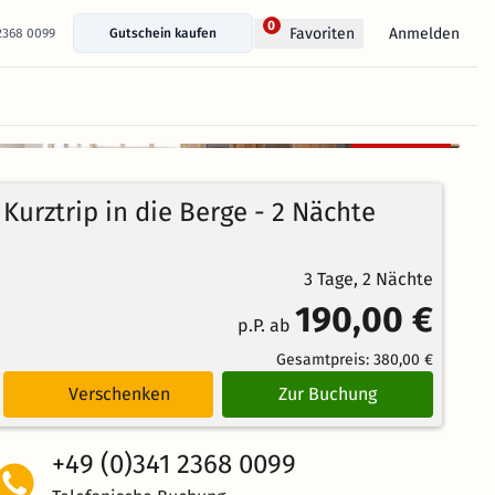
0
Anmelden
Favoriten
 2368 0099
Gutschein kaufen
+ 15 Fotos anzeigen
Kostenlos
100%
stornierbar
4.7
6
Echte
/5
Kurztrip in die Berge - 2 Nächte
Bewertungen
Weiterempfehlung
Herausragend
3 Tage, 2 Nächte
190,00 €
p.P. ab
Gesamtpreis:
380,00 €
Verschenken
Zur Buchung
+49 (0)341 2368 0099