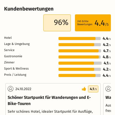
Kundenbewertungen
96%
4.4
245
Echte
/5
Bewertungen
Hotel
4.4
/5
Lage & Umgebung
4.2
/5
Service
4.7
/5
Gastronomie
4.8
/5
Zimmer
4.1
/5
Sport & Wellness
4.2
/5
Preis / Leistung
4.4
/5
24.10.2022
4.1
1
/5
Schöner Startpunkt für Wanderungen und E-
War 
Bike-Touren
Ausst
freun
Sehr schönes Hotel, idealer Startpunkt für Ausflüge,