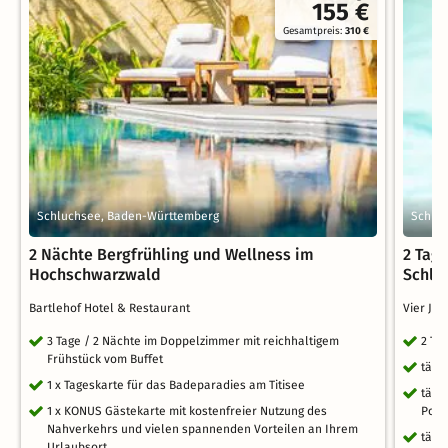
155 €
Gesamtpreis:
310 €
Schluchsee, Baden-Württemberg
Schlu
2 Nächte Bergfrühling und Wellness im
2 Tag
Hochschwarzwald
Schlu
Bartlehof Hotel & Restaurant
Vier Ja
3 Tage / 2 Nächte im Doppelzimmer mit reichhaltigem
2 Ta
Frühstück vom Buffet
tägl
1 x Tageskarte für das Badeparadies am Titisee
tägl
1 x KONUS Gästekarte mit kostenfreier Nutzung des
Pool
Nahverkehrs und vielen spannenden Vorteilen an Ihrem
tägl
Urlaubsort