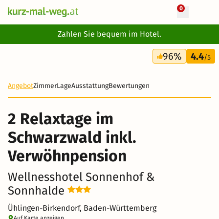
0
+ 30 Fotos
Zahlen Sie bequem im Hotel.
2 Tage
96%
4.4
191 €
/5
Angebot
Zimmer
Lage
Ausstattung
Bewertungen
2 Relaxtage im
Schwarzwald inkl.
Verwöhnpension
Wellnesshotel Sonnenhof &
Sonnhalde
Ühlingen-Birkendorf, Baden-Württemberg
Auf Karte anzeigen