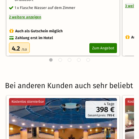
3 weite
1 x Flasche Wasser auf dem Zimmer
2 weitere anzeigen
Auch als Gutschein möglich
Auch
Zahlung erst im Hotel
4.2
Zum Angebot
/5.0
Bei anderen Kunden auch sehr beliebt
Kostenlos stornierbar
Kostenl
4 Tage
398 €
Gesamtpreis:
795 €