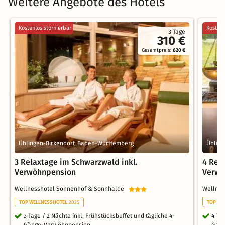
Weitere Angebote des Hotels
Kostenlos stornierbar
Kostenl
3 Tage
310 €
Gesamtpreis:
620 €
Ühlingen-Birkendorf, Baden-Württemberg
Ühling
3 Relaxtage im Schwarzwald inkl.
4 Rel
Verwöhnpension
Verwö
Wellnesshotel Sonnenhof & Sonnhalde
Wellne
TOP WELLNESSHOTEL
2025
TOP WE
3 Tage / 2 Nächte inkl. Frühstücksbuffet und tägliche 4-
4 Ta
Gänge-Verwöhnpension
Gang