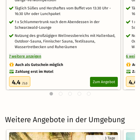
Täglich Süßes und Herzhaftes vom Buffet von 13:30 Uhr -
Tägl
16:30 Uhr oder Lunchpaket
16:3
1 x Schlummertrunk nach dem Abendessen in der
1 x 
Schwarzwald-Lounge
Schw
Nutzung des großzügigen Wellnessbereichs mit Hallenbad,
Nutz
Outdoor-Sauna, Finnischer Sauna, Textilsauna,
Outd
Wassertretbecken und Ruheräumen
Wass
7 weitere anzeigen
6 weite
Auch als Gutschein möglich
Auch
Zahlung erst im Hotel
Zahl
4.4
4.4
Zum Angebot
/5.0
Weitere Angebote in der Umgebung
3 Tage