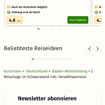
Auch als Gutschein möglich
Auch
Zahlung erst im Hotel
Zahl
4.8
4.3
Zum Angebot
/5.0
/
Beliebteste Reiseideen
Romantische Hotels im
Schwarzwald
47 €
592 Angebote
ab
Kurzreisen
>
Deutschland
>
Baden-Württemberg
> 2
Relaxtage im Schwarzwald inkl. Verwöhnpension
Newsletter abonnieren