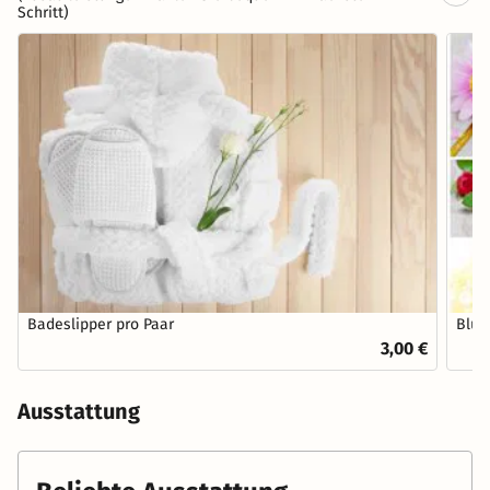
Schritt)
Badeslipper pro Paar
Blum
3,00 €
Ausstattung