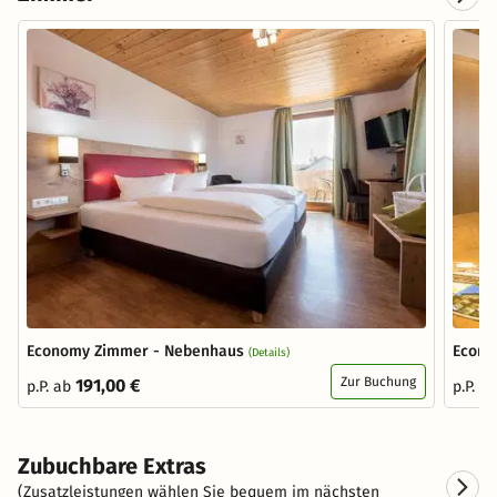
Economy Zimmer - Nebenhaus
Econo
(Details)
Zur Buchung
191,00 €
p.P. ab
p.P. a
Zubuchbare Extras
(Zusatzleistungen wählen Sie bequem im nächsten