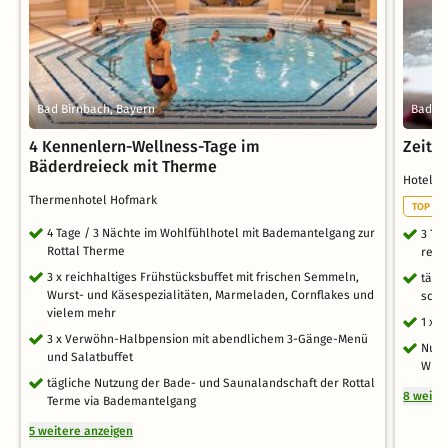
Bad Birnbach, Bayern
Bad Ai
4 Kennenlern-Wellness-Tage im
Zeit 
Bäderdreieck mit Therme
Hotel S
Thermenhotel Hofmark
TOP EV
4 Tage / 3 Nächte im Wohlfühlhotel mit Bademantelgang zur
3 Ta
Rottal Therme
reic
3 x reichhaltiges Frühstücksbuffet mit frischen Semmeln,
tägl
Wurst- und Käsespezialitäten, Marmeladen, Cornflakes und
schm
vielem mehr
1 x 
3 x Verwöhn-Halbpension mit abendlichem 3-Gänge-Menü
Nutz
und Salatbuffet
Whir
tägliche Nutzung der Bade- und Saunalandschaft der Rottal
8 weite
Terme via Bademantelgang
5 weitere anzeigen