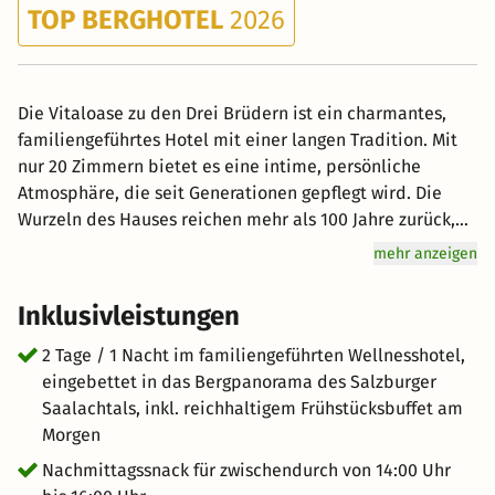
TOP BERGHOTEL
2026
Die Vitaloase zu den Drei Brüdern ist ein charmantes,
familiengeführtes Hotel mit einer langen Tradition. Mit
nur 20 Zimmern bietet es eine intime, persönliche
Atmosphäre, die seit Generationen gepflegt wird. Die
Wurzeln des Hauses reichen mehr als 100 Jahre zurück,
als es als Bauernhaus mit einer kleinen Schankstube
mehr anzeigen
begann. Im Laufe der Zeit wurde der Betrieb stetig
erweitert: Zunächst kam eine gemütliche Gaststube
Inklusivleistungen
hinzu, später Gästezimmer, und im Jahr 2000 folgte die
Eröffnung eines modernen Wellnessbereichs. Eingebettet
2 Tage / 1 Nacht im familiengeführten Wellnesshotel,
in die malerische Landschaft des Salzburger
eingebettet in das Bergpanorama des Salzburger
Saalachtales, umgeben von beeindruckenden Bergen
Saalachtals, inkl. reichhaltigem Frühstücksbuffet am
und unberührter Natur, ist das Hotel ein Rückzugsort für
Morgen
alle, die Erholung und Naturnähe suchen.
Nachmittagssnack für zwischendurch von 14:00 Uhr