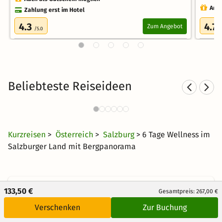
Auch
Zahlung erst im Hotel
4.3
4.7
Zum Angebot
/5.0
/
Beliebteste Reiseideen
Wellness in den Bergen
We
5121 Angebote
25 €
ab
Kurzreisen
>
Österreich
>
Salzburg
> 6 Tage Wellness im
Salzburger Land mit Bergpanorama
Newsletter abonnieren
133,50 €
Gesamtpreis: 267,00 €
Verschenken
Zur Buchung
Erhalte die besten und neuesten Deals direkt