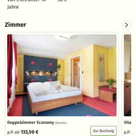
Jahre
Zimmer
Doppelzimmer Economy
Vital
(Details)
Zur Buchung
133,50 €
p.P. ab
p.P. a