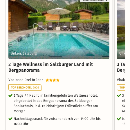
Unken, Salzburg
Unken,
2 Tage Wellness im Salzburger Land mit
3 Tag
Bergpanorama
Berg
Vitaloase Drei Brüder
Vitaloa
TOP BERGHOTEL
2026
TOP BE
2 Tage / 1 Nacht im familiengeführten Wellnesshotel,
3 Ta
eingebettet in das Bergpanorama des Salzburger
eing
Saalachtals, inkl. reichhaltigem Frühstücksbuffet am
Saal
Morgen
Mor
Nachmittagssnack für zwischendurch von 14:00 Uhr bis
Nach
16:00 Uhr
16:0