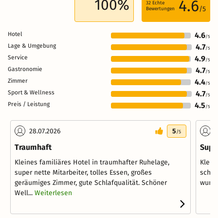
100%
4.6
32
Echte
/5
Bewertungen
Hotel
4.6
/5
Lage & Umgebung
4.7
/5
Service
4.9
/5
Gastronomie
4.7
/5
Zimmer
4.4
/5
Sport & Wellness
4.7
/5
Preis / Leistung
4.5
/5
28.07.2026
5
2
/5
Traumhaft
Supe
Kleines familiäres Hotel in traumhafter Ruhelage,
Klein
super nette Mitarbeiter, tolles Essen, großes
schön
geräumiges Zimmer, gute Schlafqualität. Schöner
wunde
Well...
Weiterlesen