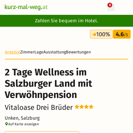
0
+ 18 Fotos
Zahlen Sie bequem im Hotel.
2 Tage
100%
4.6
134 €
/5
Angebot
Zimmer
Lage
Ausstattung
Bewertungen
2 Tage Wellness im
Salzburger Land mit
Verwöhnpension
Vitaloase Drei Brüder
Unken, Salzburg
Auf Karte anzeigen