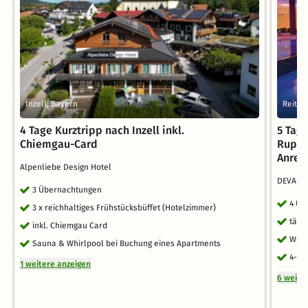
Inzell, Bayern
Reit i
4 Tage Kurztripp nach Inzell inkl.
5 Tage
Chiemgau-Card
Ruper
Anrei
Alpenliebe Design Hotel
DEVA Ho
3 Übernachtungen
4 Üb
3 x reichhaltiges Frühstücksbüffet (Hotelzimmer)
tägl
inkl. Chiemgau Card
Welc
Sauna & Whirlpool bei Buchung eines Apartments
4-Ga
1 weitere anzeigen
6 weite