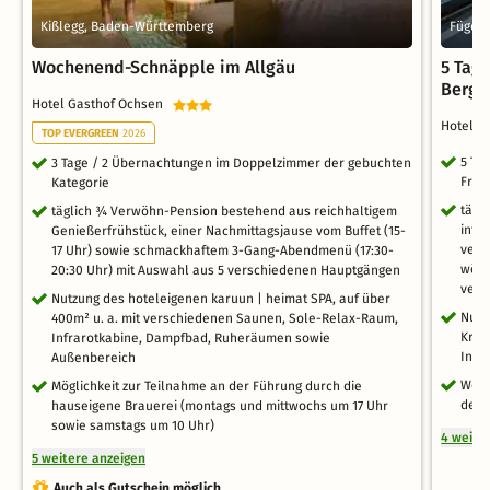
Kißlegg, Baden-Württemberg
Fügenb
Wochenend-Schnäpple im Allgäu
5 Tage
Bergb
Hotel Gasthof Ochsen
Hotel 
TOP EVERGREEN
2026
5 Ta
3 Tage / 2 Übernachtungen im Doppelzimmer der gebuchten
Früh
Kategorie
tägl
täglich ¾ Verwöhn-Pension bestehend aus reichhaltigem
inte
Genießerfrühstück, einer Nachmittagsjause vom Buffet (15-
vege
17 Uhr) sowie schmackhaftem 3-Gang-Abendmenü (17:30-
wöch
20:30 Uhr) mit Auswahl aus 5 verschiedenen Hauptgängen
vers
Nutzung des hoteleigenen karuun | heimat SPA, auf über
Nutz
400m² u. a. mit verschiedenen Saunen, Sole-Relax-Raum,
Kräu
Infrarotkabine, Dampfbad, Ruheräumen sowie
Infr
Außenbereich
Well
Möglichkeit zur Teilnahme an der Führung durch die
des 
hauseigene Brauerei (montags und mittwochs um 17 Uhr
sowie samstags um 10 Uhr)
4 weite
5 weitere anzeigen
Auch als Gutschein möglich