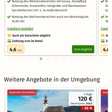
Nutzung des Wellnessbereiches mit Sauna, Dampfbad,
Nutz
Zirbenstube, Kraxenofen, Salzgrotte und Warmwasser-
Zirb
Sprudelbecken (34° C, im Außenbereich)
Spru
Nutzung des Wellnessbereiches auch am Abreisetag bis
Nutz
18.00 Uhr
18.0
3 weitere anzeigen
3 weite
Auch als Gutschein möglich
Auch
Zahlung erst im Hotel
Zahl
4.6
4.6
Zum Angebot
/5.0
Weitere Angebote in der Umgebung
Kostenlos stornierbar
Kostenl
4 Tage
120 €
Gesamtpreis:
240 €
- 66 %