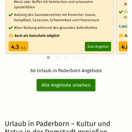
Menü oder Buffet mit heimischen und saisonalen
Blic
Spezialitäten
1 x 
Nutzung des Saunabereiches mit finnischer Sauna,
erhäl
Dampfbad, Sanarium, Schwimmbad und Fitnessraum
4 weite
Wlan-Nutzung während des gesamten Aufenthaltes
Auch als Gutschein möglich
Auch
4.3
4.8
Zum Angebot
/5.0
66 Urlaub in Paderborn Angebote
Alle Angebote ansehen
Urlaub in Paderborn – Kultur und