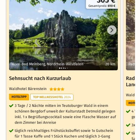
305 €
Gesamtpreis:
610 €
Horn-Bad Meinberg, Nordrhein-Westfalen
20 km
Paderb
Sehnsucht nach Kurzurlaub
Radel
Land
Waldhotel Bärenstein
Waldhot
HOTELTIPP
TOP WELLNESSHOTEL
2024
HOTELT
3 Tage / 2 Nächte mitten im Teutoburger Wald in einem
schönen Bergdorf unweit der Kulturstadt Detmold gelegen
4 Ta
inkl. 1 x Begrüßungscocktail sowie eine Flasche Wasser auf
gele
dem Zimmer bei Anreise
3x r
täglich reichhaltiges Frühstücksbuffet sowie 1x Gutschein
tägl
für 1 Tasse Kaffe und 1 Stück Kuchen und täglich 3-Gang
Saun