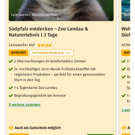
Leinsweiler, Rheinland-Pfalz
Bad Dü
Südpfalz entdecken – Zoo Landau &
Wohlf
Naturerlebnis | 3 Tage
Dürkh
Leinsweiler Hof
ACHAT 
HOTELTIPP
HOTELT
TOP ROMANTIKURLAUB
2025
2 Übernachtungen im komfortablen Zimmer
3 Ta
2x reichhaltiges Zero-Waste Frühstücksbuffet mit
tägl
regionalen Produkten – perfekt für einen genussvollen
Nutz
Start in den Tag
mit 
1 x Tageskarte Zoo Landau
(geg
Begrüßungsgetränk bei Anreise
1 x 
Kurp
9 weitere anzeigen
3 weite
Auch als Gutschein möglich
Auch