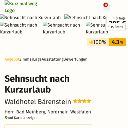
0
3 Tage
305 €
+ 15 Fotos
100%
4.3
/5
Angebot
Zimmer
Lage
Ausstattung
Bewertungen
Sehnsucht nach
Kurzurlaub
Waldhotel Bärenstein
Horn-Bad Meinberg, Nordrhein-Westfalen
Auf Karte anzeigen