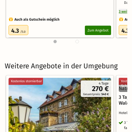
Damp
3 weite
Auch als Gutschein möglich
Auch
4.3
4.3
Zum Angebot
/5.0
/
Weitere Angebote in der Umgebung
Kostenlos stornierbar
Kostenl
4 Tage
Schloß
270 €
Gesamtpreis:
540 €
3 Tag
Wald 
Hotel 
3 Ta
fami