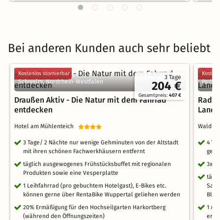
Bei anderen Kunden auch sehr beliebt
Kostenlos stornierbar
Kostenl
3 Tage
Schwelm, Nordrhein-Westfalen
Paderb
204 €
Gesamtpreis:
407 €
Draußen Aktiv - Die Natur mit dem Fahrrad
Radel
entdecken
Land
Hotel am Mühlenteich
Waldhot
3 Tage/ 2 Nächte nur wenige Gehminuten von der Altstadt
4 Ta
mit ihren schönen Fachwerkhäusern entfernt
gele
täglich ausgewogenes Frühstücksbuffet mit regionalen
3x r
Produkten sowie eine Vesperplatte
tägl
1 Leihfahrrad (pro gebuchtem Hotelgast), E-Bikes etc.
Saun
können gerne über RentaBike Wuppertal geliehen werden
Blic
20% Ermäßigung für den Hochseilgarten Harkortberg
1 x 
(während den Öffnungszeiten)
erhäl