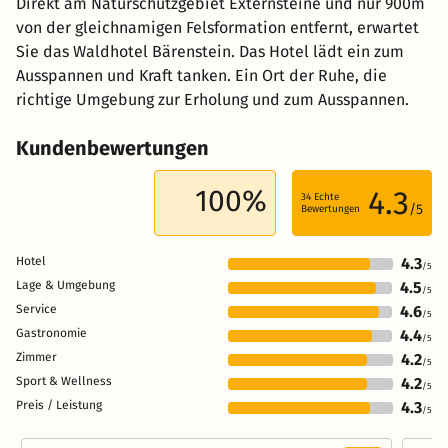
Direkt am Naturschutzgebiet Externsteine und nur 900m
von der gleichnamigen Felsformation entfernt, erwartet
Sie das Waldhotel Bärenstein. Das Hotel lädt ein zum
Ausspannen und Kraft tanken. Ein Ort der Ruhe, die
richtige Umgebung zur Erholung und zum Ausspannen.
Kundenbewertungen
100%
4.3
34
Echte
/5
Bewertungen
Hotel
4.3
/5
Lage & Umgebung
4.5
/5
Service
4.6
/5
Gastronomie
4.4
/5
Zimmer
4.2
/5
Sport & Wellness
4.2
/5
Preis / Leistung
4.3
/5