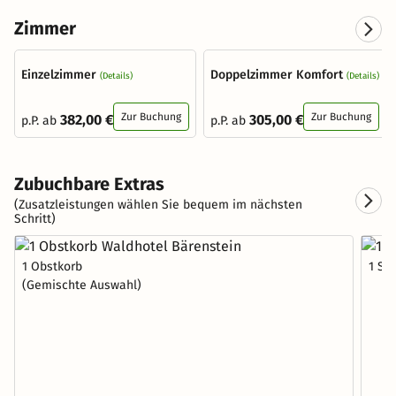
Zimmer
Einzelzimmer
Doppelzimmer Komfort
(Details)
(Details)
Zur Buchung
Zur Buchung
382,00 €
305,00 €
p.P. ab
p.P. ab
Zubuchbare Extras
(Zusatzleistungen wählen Sie bequem im nächsten
Schritt)
1 Obstkorb
1 St
(Gemischte Auswahl)