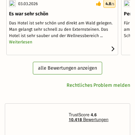
03.03.2026
4.8
0
/5
Es war sehr schön
Perf
Das Hotel ist sehr schön und direkt am Wald gelegen.
Für W
Man gelangt sehr schnell zu den Externsteinen. Das
am Wa
Hotel ist sehr sauber und der Wellnessbereich ...
Schwi
Weiterlesen
alle Bewertungen anzeigen
Rechtliches Problem melden