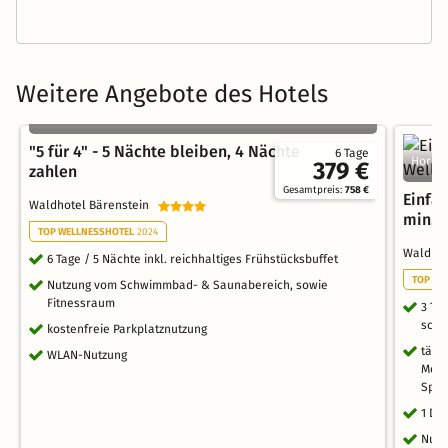
Weitere Angebote des Hotels
Horn-Bad Meinberg, Nordrhein-Westfalen
"5 für 4" - 5 Nächte bleiben, 4 Nächte
6 Tage
Horn-B
379 €
zahlen
Gesamtpreis:
758 €
Einfa
Waldhotel Bärenstein
min. 
TOP WELLNESSHOTEL
2024
Waldho
6 Tage / 5 Nächte inkl. reichhaltiges Frühstücksbuffet
TOP WE
Nutzung vom Schwimmbad- & Saunabereich, sowie
Fitnessraum
3 Ta
schö
kostenfreie Parkplatznutzung
tägl
WLAN-Nutzung
Menü
Spez
1 Di
Nutz