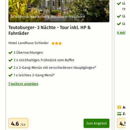
tägl
regi
tägl
Schieder-Schwalenberg, Nordrhein-Westfalen
tägl
Teutoburger- 3 Nächte - Tour inkl. HP &
4 weite
Fahrräder
Hotel Landhaus Schieder
3 Übernachtungen
3 x reichhaltiges Frühstück vom Buffet
2 x 3-Gang-Menüs mit verschiedenen Hauptgängen*
1 x leichtes 2-Gang Menü*
7 weitere anzeigen
Auch
Zahl
4.6
4.5
Zum Angebot
/5.0