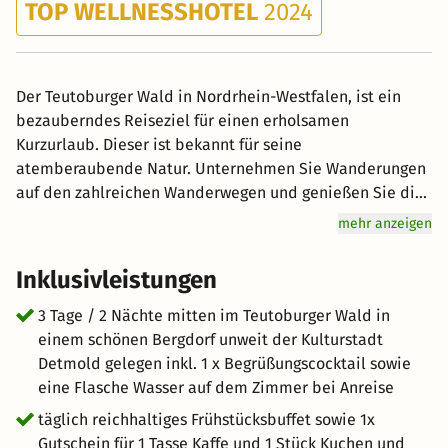
TOP WELLNESSHOTEL
2024
Der Teutoburger Wald in Nordrhein-Westfalen, ist ein
bezauberndes Reiseziel für einen erholsamen
Kurzurlaub. Dieser ist bekannt für seine
atemberaubende Natur. Unternehmen Sie Wanderungen
auf den zahlreichen Wanderwegen und genießen Sie die
frische Luft und die malerische Umgebung. Besonders
mehr anzeigen
empfehlenswert ist der Hermannsweg, der sich durch die
gesamte Region erstreckt. Die Externsteine sind eine
Inklusivleistungen
beeindruckende Felsformation und ein bedeutendes
Kulturdenkmal in der Region. Sie bieten nicht nur eine
3 Tage / 2 Nächte mitten im Teutoburger Wald in
faszinierende natürliche Sehenswürdigkeit, sondern
einem schönen Bergdorf unweit der Kulturstadt
auch eine interessante geschichtliche und kulturelle
Detmold gelegen inkl. 1 x Begrüßungscocktail sowie
Bedeutung. Der Teutoburger Wald ist reich an
eine Flasche Wasser auf dem Zimmer bei Anreise
Geschichte. Besuchen Sie das Hermannsdenkmal, das an
täglich reichhaltiges Frühstücksbuffet sowie 1x
die Schlacht im Teutoburger Wald erinnert, oder
Gutschein für 1 Tasse Kaffe und 1 Stück Kuchen und