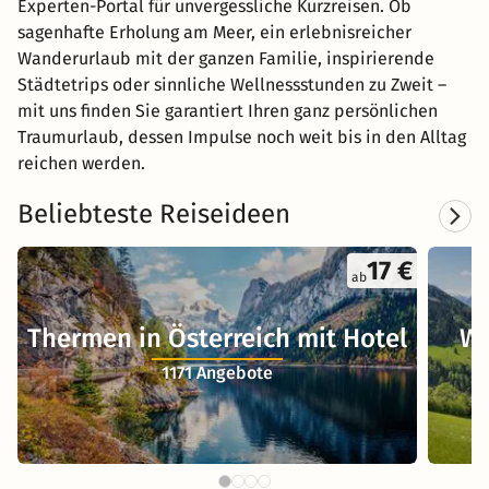
Experten-Portal für unvergessliche Kurzreisen. Ob
sagenhafte Erholung am Meer, ein erlebnisreicher
Wanderurlaub mit der ganzen Familie, inspirierende
Städtetrips oder sinnliche Wellnessstunden zu Zweit –
mit uns finden Sie garantiert Ihren ganz persönlichen
Traumurlaub, dessen Impulse noch weit bis in den Alltag
reichen werden.
Beliebteste Reiseideen
17 €
ab
Thermen in Österreich mit Hotel
We
1171 Angebote