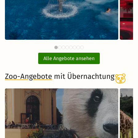
97 €
Börde Therme mit
ab
Übernachtung
Alle Angebote ansehen
inkl. Übernachtung und Frühstück
Zoo-Angebote
mit Übernachtung
Zum Angebot