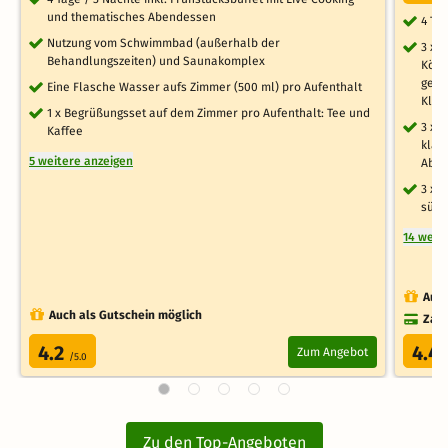
und thematisches Abendessen
4 Ta
Nutzung vom Schwimmbad (außerhalb der
3 x 
Behandlungszeiten) und Saunakomplex
Köst
geba
Eine Flasche Wasser aufs Zimmer (500 ml) pro Aufenthalt
Klas
1 x Begrüßungsset auf dem Zimmer pro Aufenthalt: Tee und
3 x 
Kaffee
klas
5 weitere anzeigen
Abe
3 x 
süße
14 weit
Auch
Auch als Gutschein möglich
Zahl
4.2
4.4
Zum Angebot
/5.0
Zu den Top-Angeboten