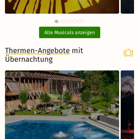
134 €
Disneys DER KÖNIG DER LÖWEN
MAR
ab
mit Hotel
Alle Musicals anzeigen
Musical in Hamburg
Thermen-Angebote
mit
Übernachtung
Zum Musical