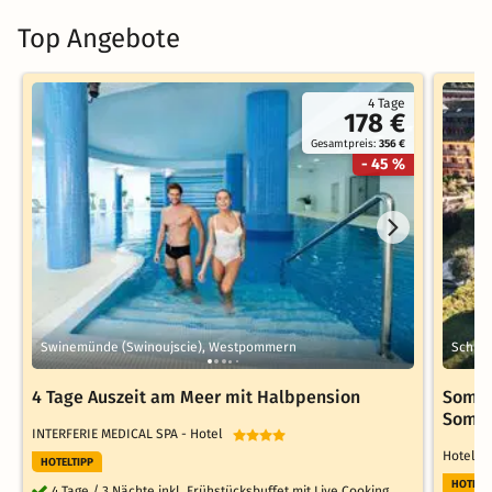
Top Angebote
4 Tage
178 €
Gesamtpreis:
356 €
- 45 %
Swinemünde (Swinoujscie), Westpommern
Schlad
4 Tage Auszeit am Meer mit Halbpension
Somme
Somm
INTERFERIE MEDICAL SPA - Hotel
Hotel P
HOTELTIPP
HOTELT
4 Tage / 3 Nächte inkl. Frühstücksbuffet mit Live Cooking