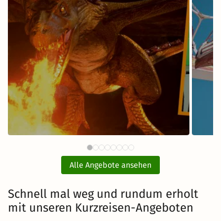
61 €
Bavaria Filmstadt München
Fr
ab
Tickets mit Hotel
Alle Angebote ansehen
inkl. Übernachtung und Frühstück
Schnell mal weg und rundum erholt
mit unseren Kurzreisen-Angeboten
Zum Angebot