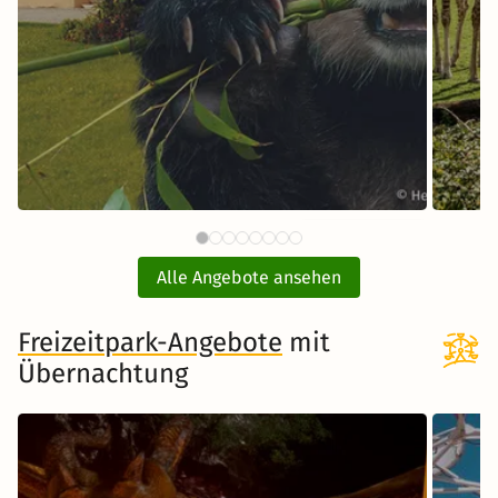
65 €
Tiergarten Schönbrunn Wien
Opel
ab
mit Hotel
Alle Angebote ansehen
ink
inkl. Übernachtung und Frühstück
Freizeitpark-Angebote
mit
Übernachtung
Zum Angebot