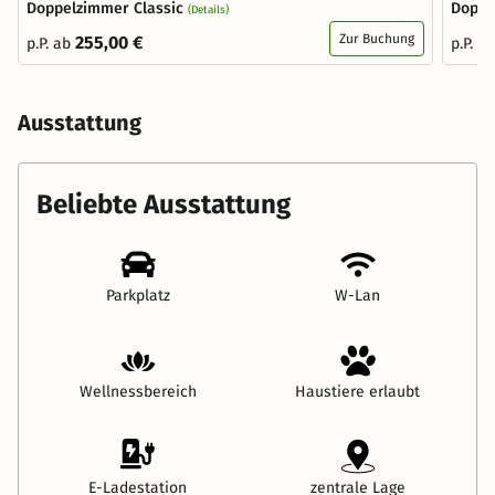
Doppelzimmer Classic
Doppe
(Details)
Zur Buchung
255,00 €
p.P. ab
p.P. a
Ausstattung
Beliebte Ausstattung
Parkplatz
W-Lan
Wellnessbereich
Haustiere erlaubt
E-Ladestation
zentrale Lage