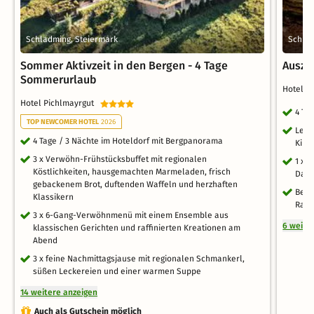
Schladming, Steiermark
Schlad
Sommer Aktivzeit in den Bergen - 4 Tage
Ausze
Sommerurlaub
Hotel 
Hotel Pichlmayrgut
4 Ta
TOP NEWCOMER HOTEL
2026
Leis
4 Tage / 3 Nächte im Hoteldorf mit Bergpanorama
Kind
3 x Verwöhn-Frühstücksbuffet mit regionalen
1 x 
Köstlichkeiten, hausgemachten Marmeladen, frisch
Dach
gebackenem Brot, duftenden Waffeln und herzhaften
Benu
Klassikern
Rahm
3 x 6-Gang-Verwöhnmenü mit einem Ensemble aus
6 weite
klassischen Gerichten und raffinierten Kreationen am
Abend
3 x feine Nachmittagsjause mit regionalen Schmankerl,
süßen Leckereien und einer warmen Suppe
14 weitere anzeigen
Auch als Gutschein möglich