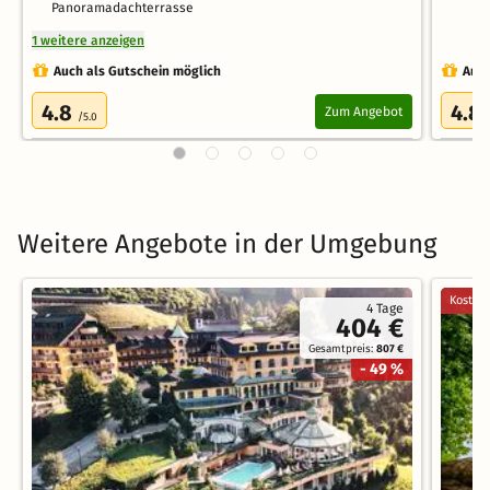
Panoramadachterrasse
1 weitere anzeigen
Auch als Gutschein möglich
Auch
4.8
4.8
Zum Angebot
/5.0
Weitere Angebote in der Umgebung
Kostenl
4 Tage
404 €
Gesamtpreis:
807 €
- 49 %