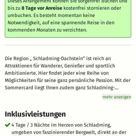
Dieses Arrangement können Sie sorgenfrei buchen und
bis zu
8 Tage vor Anreise
kostenfrei stornieren oder
umbuchen. Es besteht momentan keine
Notwendigkeit, auf eine spannende Reise in den
kommenden Monaten zu verzichten.
Die Region „ Schladming-Dachstein“ ist reich an
Attraktionen für Wanderer, Genießer und sportlich
Ambitionierte. Hier findet jeder eine Reihe von
Möglichkeiten für seine ganz persönliche Passion. Mit der
Sommercard liegt Ihnen zudem ganz Schladming-
Dachstein zu Füßen, mit kostenloser Nutzung aller Seil-
mehr anzeigen
und Bergbahnen, Hallen- und Freibäder sowie Badeseen,
Mautstraßen, Wander- und Linienbusse und vieles mehr!
Inklusivleistungen
*Schladming Dachstein Sommercard im Zeitraum von
14.05. - 01.11.2026 gültig Jeden Urlaubstag unvergessliche
4 Tage / 3 Nächte im Herzen von Schladming,
Attraktionen erleben - ohne dafür einen Cent zu
umgeben von faszinierender Bergwelt, direkt an der