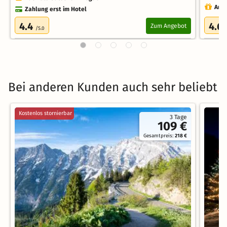
Auch
Zahlung erst im Hotel
4.4
4.6
Zum Angebot
/5.0
Bei anderen Kunden auch sehr beliebt
Kostenlos stornierbar
3 Tage
109 €
Gesamtpreis:
218 €