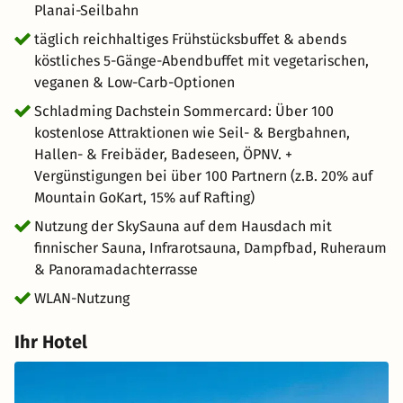
bezahlen! Mit über 100 kostenlosen Urlaubserlebnissen
Planai-Seilbahn
und über 100 Bonusleistungen zählt die Schladming-
täglich reichhaltiges Frühstücksbuffet & abends
Dachstein Sommercard zu den größten Inklusivkarten im
köstliches 5-Gänge-Abendbuffet mit vegetarischen,
Alpenraum.
veganen & Low-Carb-Optionen
Schladming Dachstein Sommercard: Über 100
kostenlose Attraktionen wie Seil- & Bergbahnen,
Hallen- & Freibäder, Badeseen, ÖPNV. +
Vergünstigungen bei über 100 Partnern (z.B. 20% auf
Mountain GoKart, 15% auf Rafting)
Nutzung der SkySauna auf dem Hausdach mit
finnischer Sauna, Infrarotsauna, Dampfbad, Ruheraum
& Panoramadachterrasse
WLAN-Nutzung
Ihr Hotel