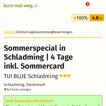
0
+ 12 Fotos
4 Tage
100%
4.8
255 €
/5
Angebot
Zimmer
Lage
Ausstattung
Bewertungen
Sommerspecial in
Schladming | 4 Tage
inkl. Sommercard
TUI BLUE Schladming
Schladming, Steiermark
Auf Karte anzeigen
Jetzt kostenlos stornierbar!