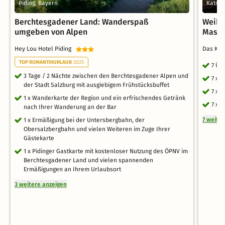
Piding, Bayern
Katsch
Berchtesgadener Land: Wanderspaß
Weihn
umgeben von Alpen
Massa
Hey Lou Hotel Piding
Das KA
TOP ROMANTIKURLAUB
2025
7 Üb
3 Tage / 2 Nächte zwischen den Berchtesgadener Alpen und
7 x 
der Stadt Salzburg mit ausgiebigem Frühstücksbuffet
7 x 
1 x Wanderkarte der Region und ein erfrischendes Getränk
7 x 
nach Ihrer Wanderung an der Bar
7 weite
1 x Ermäßigung bei der Untersbergbahn, der
Obersalzbergbahn und vielen Weiteren im Zuge Ihrer
Gästekarte
1 x Pidinger Gastkarte mit kostenloser Nutzung des ÖPNV im
Berchtesgadener Land und vielen spannenden
Ermäßigungen an Ihrem Urlaubsort
3 weitere anzeigen