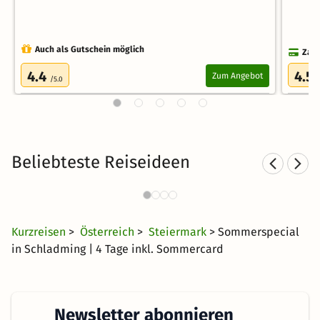
Auch als Gutschein möglich
Zahl
4.4
4.5
Zum Angebot
/5.0
Beliebteste Reiseideen
Kurzurlaub in den Bergen
4423 Angebote
39 €
ab
Kurzreisen
>
Österreich
>
Steiermark
> Sommerspecial
in Schladming | 4 Tage inkl. Sommercard
Newsletter abonnieren