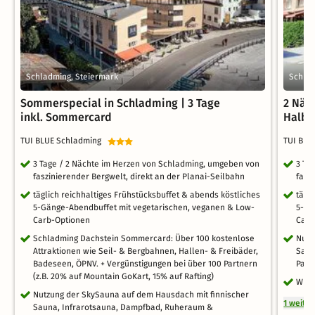
Schladming, Steiermark
Schlad
Sommerspecial in Schladming | 3 Tage
2 Näc
inkl. Sommercard
Halbp
TUI BLUE Schladming
TUI BL
3 Tage / 2 Nächte im Herzen von Schladming, umgeben von
3 Ta
faszinierender Bergwelt, direkt an der Planai-Seilbahn
fasz
täglich reichhaltiges Frühstücksbuffet & abends köstliches
tägl
5-Gänge-Abendbuffet mit vegetarischen, veganen & Low-
5-Gä
Carb-Optionen
Carb
Schladming Dachstein Sommercard: Über 100 kostenlose
Nutz
Attraktionen wie Seil- & Bergbahnen, Hallen- & Freibäder,
Saun
Badeseen, ÖPNV. + Vergünstigungen bei über 100 Partnern
Pano
(z.B. 20% auf Mountain GoKart, 15% auf Rafting)
WLA
Nutzung der SkySauna auf dem Hausdach mit finnischer
1 weite
Sauna, Infrarotsauna, Dampfbad, Ruheraum &