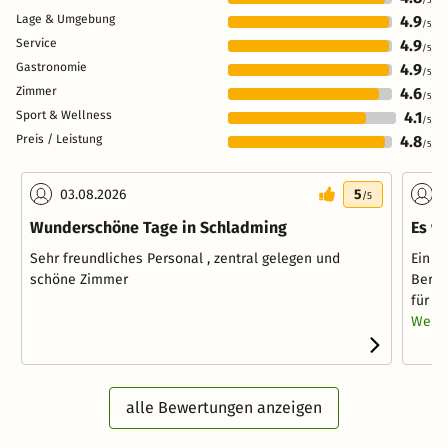
Lage & Umgebung
4.9
/5
Service
4.9
/5
Gastronomie
4.9
/5
Zimmer
4.6
/5
Sport & Wellness
4.1
/5
Preis / Leistung
4.8
/5
03.08.2026
5
2
/5
Wunderschöne Tage in Schladming
Es w
Sehr freundliches Personal , zentral gelegen und
Ein H
schöne Zimmer
Berg.
für e
Weite
alle Bewertungen anzeigen