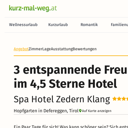
Wellnessurlaub
Kurzurlaub
Romantik
Familien
Heute noch keine Zahlung erforderlich! Zahlen Sie b
Angebot
Zimmer
Lage
Ausstattung
Bewertungen
3 entspannende Fre
im 4,5 Sterne Hotel
Spa Hotel Zedern Klang
Hopfgarten in Defereggen, Tirol
Auf Karte anzeigen
Ein Paar Tage für sich! Was kann schöner sein? Sich en