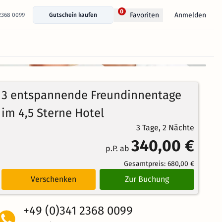
0
Anmelden
Favoriten
 2368 0099
Gutschein kaufen
+ 15 Fotos anzeigen
89%
4.7
9
Echte
/5
3 entspannende Freundinnentage
Bewertungen
Weiterempfehlung
Herausragend
im 4,5 Sterne Hotel
3 Tage, 2 Nächte
340,00 €
p.P. ab
Gesamtpreis:
680,00 €
Verschenken
Zur Buchung
+49 (0)341 2368 0099