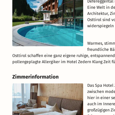
Defereggental 
Eine Welt in d
Architektur, Z
Osttirol sind 
widerspiegeln
Warmes, stimm
freundliche Bä
Osttirol schaffen eine ganz eigene ruhige, entspannen
pollengeplagte Allergiker im Hotel Zedern Klang Zeit f
Zimmerinformation
Das Spa Hotel
zwischen moder
hier in einer s
auch im Innere
großzügigen Zi