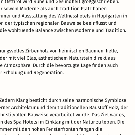
in Osttirol wird Ruhe und Gesundheit großgeschrieben.
er sowohl Moderne als auch Tradition Platz haben.
immer und Ausstattung des Wellnesshotels in Hopfgarten in
von der typischen regionalen Bauweise beeinflusst und
 die wohltuende Balance zwischen Moderne und Tradition.
ungsvolles Zirbenholz von heimischen Bäumen, helle,
der mit viel Glas, ästhetischem Naturstein direkt aus
de Atmosphäre. Durch die bevorzugte Lage finden auch
ür Erholung und Regeneration.
 Zedern Klang besticht durch seine harmonische Symbiose
ner Architektur und dem traditionellen Baustoff Holz, der
ehr stilvollen Bauweise verarbeitet wurde. Das Ziel war es,
n des Spa Hotels im Einklang mit der Natur zu leben. Die
mmer mit den hohen Fensterfronten fangen die