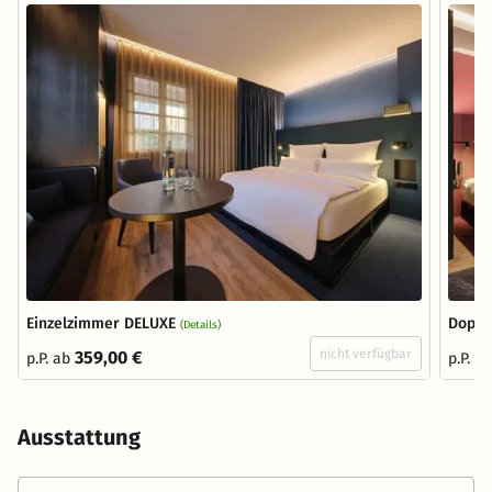
Einzelzimmer DELUXE
Doppe
(Details)
nicht verfügbar
359,00 €
p.P. ab
p.P. a
Ausstattung