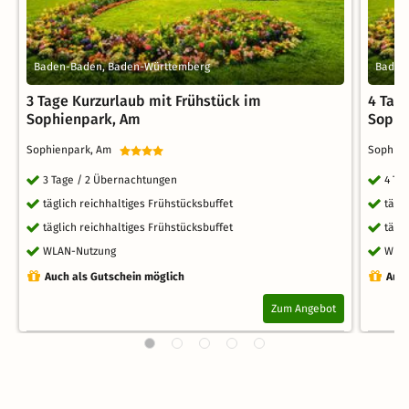
Baden-Baden, Baden-Württemberg
Baden
3 Tage Kurzurlaub mit Frühstück im
4 Tag
Sophienpark, Am
Sophi
Sophienpark, Am
Sophie
3 Tage / 2 Übernachtungen
4 Ta
täglich reichhaltiges Frühstücksbuffet
tägl
täglich reichhaltiges Frühstücksbuffet
tägl
WLAN-Nutzung
WLA
Auch als Gutschein möglich
Auch
Zum Angebot