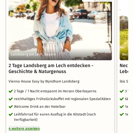
Landsberg am Lech, Bayern
Necka
2 Tage Landsberg am Lech entdecken -
Necka
Geschichte & Naturgenuss
Lebens
Vienna House Easy by Wyndham Landsberg
ibis St
2 Tage / 1 Nacht entspannt im Herzen Oberbayerns
3 Ta
reichhaltiges Frühstücksbuffet mit regionalen Spezialitäten
tägl
Welcome Drink an der Hotelbar
1x W
Leihfahrrad für euren Ausflug in die Altstadt (nach
1x S
Verfügbarkeit)
4 weitere anzeigen