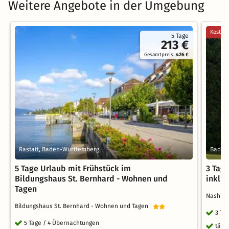
Weitere Angebote in der Umgebung
Kostenl
5 Tage
213 €
Gesamtpreis:
426 €
Rastatt, Baden-Württemberg
Bad H
5 Tage Urlaub mit Frühstück im
3 Tag
Bildungshaus St. Bernhard - Wohnen und
inklu
Tagen
Nashira
Bildungshaus St. Bernhard - Wohnen und Tagen
3 Ta
5 Tage / 4 Übernachtungen
tägl