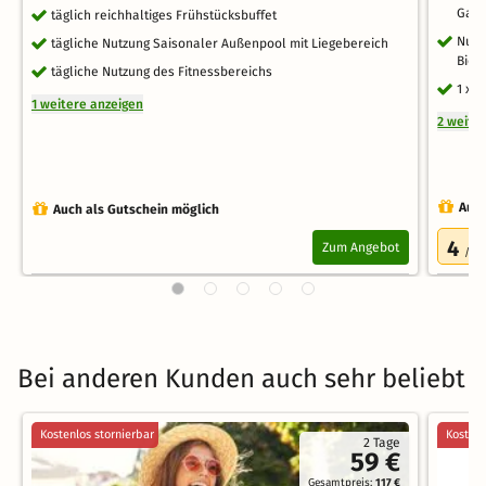
Gang
täglich reichhaltiges Frühstücksbuffet
Nutz
tägliche Nutzung Saisonaler Außenpool mit Liegebereich
Bio-
tägliche Nutzung des Fitnessbereichs
1 x 
1 weitere anzeigen
2 weite
Auch
Auch als Gutschein möglich
4
Zum Angebot
/5.0
Bei anderen Kunden auch sehr beliebt
Kostenlos stornierbar
Kostenl
2 Tage
59 €
Gesamtpreis:
117 €