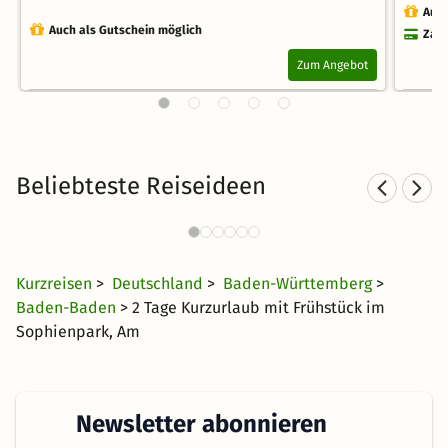
Auch
Auch als Gutschein möglich
Zahl
Zum Angebot
Beliebteste Reiseideen
Städtereisen nach Baden-
K
Württemberg
29 €
1620 Angebote
ab
Kurzreisen
>
Deutschland
>
Baden-Württemberg
>
Baden-Baden
> 2 Tage Kurzurlaub mit Frühstück im
Sophienpark, Am
Newsletter abonnieren