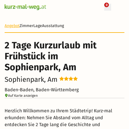
0
+ 8 Fotos
2 Tage
107 €
Angebot
Zimmer
Lage
Ausstattung
-23%
2 Tage Kurzurlaub mit
Frühstück im
Sophienpark, Am
Sophienpark, Am
Baden-Baden, Baden-Württemberg
Auf Karte anzeigen
Herzlich Willkommen zu Ihrem Städtetrip! Kurz-mal
erkunden: Nehmen Sie Abstand vom Alltag und
entdecken Sie 2 Tage lang die Geschichte und