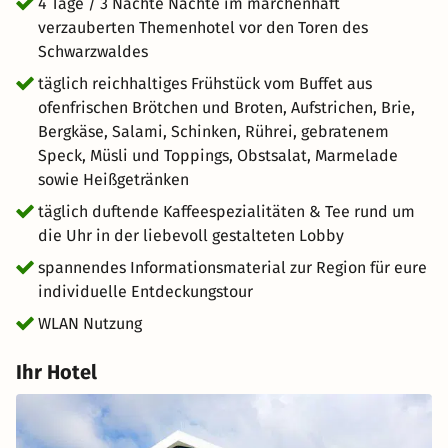
beste Frühstück der Stadt, sondern genießt eine
4 Tage / 3 Nächte Nächte im märchenhaft
gemütliche märchenhafte Atmosphäre inmitten ganz
verzauberten Themenhotel vor den Toren des
besonderer Einrichtungsdetails. Die Lobby ist nicht
Schwarzwaldes
gleich Lobby, sondern vielmehr der Mittelpunkt des
täglich reichhaltiges Frühstück vom Buffet aus
Hauses. Hier ist alles herrlich unkompliziert!
ofenfrischen Brötchen und Broten, Aufstrichen, Brie,
Bergkäse, Salami, Schinken, Rührei, gebratenem
Speck, Müsli und Toppings, Obstsalat, Marmelade
sowie Heißgetränken
täglich duftende Kaffeespezialitäten & Tee rund um
die Uhr in der liebevoll gestalteten Lobby
spannendes Informationsmaterial zur Region für eure
individuelle Entdeckungstour
WLAN Nutzung
Ihr Hotel