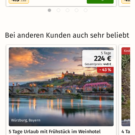
/5.0
/
Bei anderen Kunden auch sehr beliebt
Kostenl
5 Tage
224 €
Gesamtpreis:
448 €
- 43 %
Würzburg, Bayern
Ruhpol
5 Tage Urlaub mit Frühstück im Weinhotel
4 Tag