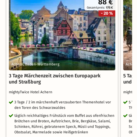
88 €
Gesamtpreis:
175 €
- 20 %
Achern, Baden-Württemberg
Acher
3 Tage Märchenzeit zwischen Europapark
5 Tag
und Straßburg
und S
mightyTwice Hotel Achern
mightyT
3 Tage / 2 im märchenhaft verzauberten Themenhotel vor
5 Ta
den Toren des Schwarzwaldes
Them
täglich reichhaltiges Frühstück vom Buffet aus ofenfrischen
tägl
Brötchen und Broten, Aufstrichen, Brie, Bergkäse, Salami,
Bröt
Schinken, Rührei, gebratenem Speck, Müsli und Toppings,
Schi
Obstsalat, Marmelade sowie Heißgetränken
Obst