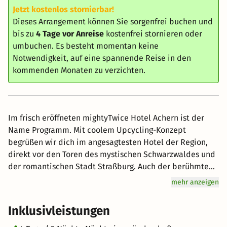
Jetzt kostenlos stornierbar!
Dieses Arrangement können Sie sorgenfrei buchen und
bis zu
4 Tage vor Anreise
kostenfrei stornieren oder
umbuchen. Es besteht momentan keine
Notwendigkeit, auf eine spannende Reise in den
kommenden Monaten zu verzichten.
Im frisch eröffneten mightyTwice Hotel Achern ist der
Name Programm. Mit coolem Upcycling-Konzept
begrüßen wir dich im angesagtesten Hotel der Region,
direkt vor den Toren des mystischen Schwarzwaldes und
der romantischen Stadt Straßburg. Auch der berühmte
Europapark ist von hier aus schnell für euch zu erreichen,
mehr anzeigen
sodass eure mighty Auszeit etwas ganz besonderes
werden kann. Um gut gestärkt in viele spannende
Inklusivleistungen
Abenteuer zu starten, bekommst du nicht nur das wohl