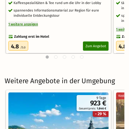
Kaffeespezialitäten & Tee rund um die Uhr in der Lobby
tägl
in d
spannendes Informationsmaterial zur Region für eure
individuelle Entdeckungstour
span
indi
1 weitere anzeigen
1 weite
Zahlung erst im Hotel
Zahl
4.8
4.8
Zum Angebot
/5.0
Weitere Angebote in der Umgebung
Kostenl
9 Tage
923 €
Gesamtpreis:
1.846 €
- 29 %