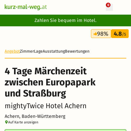
0
+ 32 Fotos
Zahlen Sie bequem im Hotel.
4 Tage
98%
4.8
131 €
/5
-19%
Angebot
Zimmer
Lage
Ausstattung
Bewertungen
4 Tage Märchenzeit
zwischen Europapark
und Straßburg
mightyTwice Hotel Achern
Achern, Baden-Württemberg
Auf Karte anzeigen