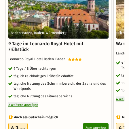
Baden-Baden, Baden-Württemberg
Lichte
9 Tage im Leonardo Royal Hotel mit
Wande
Frühstück
Landga
Leonardo Royal Hotel Baden-Baden
4 Ta
Tage
9 Tage / 8 Übernachtungen
tägl
täglich reichhaltiges Frühstücksbuffet
1 x 
tägliche Nutzung des Schwimmbereich, der Sauna und des
Whirlpools
1 x 
tägliche Nutzung des Fitnessbereichs
4 weite
2 weitere anzeigen
Auch als Gutschein möglich
Auch
4.3
4.3
Zum Angebot