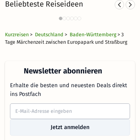
Beliebteste Reiseideen
Landhotels in Baden-
S
Württemberg
45 €
1628 Angebote
ab
Kurzreisen
>
Deutschland
>
Baden-Württemberg
> 3
Tage Märchenzeit zwischen Europapark und Straßburg
Newsletter abonnieren
Erhalte die besten und neuesten Deals direkt
ins Postfach
Jetzt anmelden