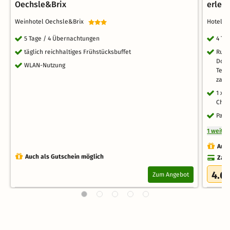
Oechsle&Brix
erleb
Weinhotel Oechsle&Brix
Hotel G
5 Tage / 4 Übernachtungen
4 Ta
täglich reichhaltiges Frühstücksbuffet
Ruhp
Dorf
WLAN-Nutzung
Teil
zahl
1 x 
Chie
Park
1 weite
Auch
Auch als Gutschein möglich
Zahl
4.6
Zum Angebot