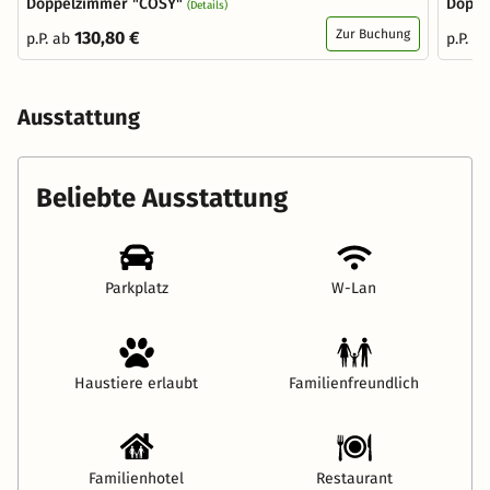
Doppelzimmer "COSY"
Doppe
(Details)
Zur Buchung
130,80 €
p.P. ab
p.P. a
Ausstattung
Beliebte Ausstattung
Parkplatz
W-Lan
Haustiere erlaubt
Familienfreundlich
Familienhotel
Restaurant