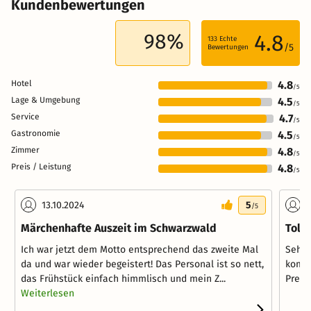
Kundenbewertungen
98%
4.8
133
Echte
/5
Bewertungen
Hotel
4.8
/5
Lage & Umgebung
4.5
/5
Service
4.7
/5
Gastronomie
4.5
/5
Zimmer
4.8
/5
Preis / Leistung
4.8
/5
13.10.2024
5
1
/5
Märchenhafte Auszeit im Schwarzwald
Toll
Ich war jetzt dem Motto entsprechend das zweite Mal
Sehr 
da und war wieder begeistert! Das Personal ist so nett,
komfo
das Frühstück einfach himmlisch und mein Z...
Preis
Weiterlesen