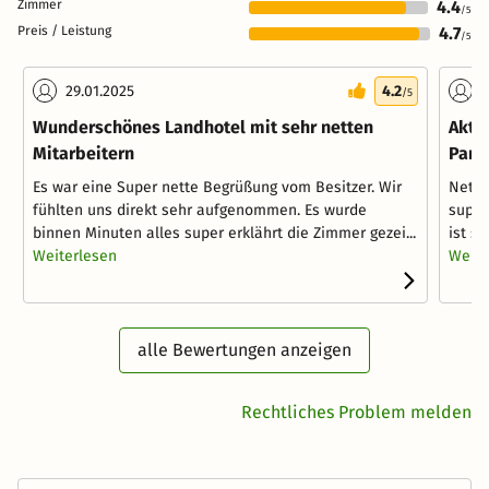
Zimmer
4.4
/5
Preis / Leistung
4.7
/5
29.01.2025
4.2
0
/5
Wunderschönes Landhotel mit sehr netten
Akti
Mitarbeitern
Para
Es war eine Super nette Begrüßung vom Besitzer. Wir
Nette
fühlten uns direkt sehr aufgenommen. Es wurde
super
binnen Minuten alles super erklährt die Zimmer gezei...
ist s
Weiterlesen
Weite
alle Bewertungen anzeigen
Rechtliches Problem melden