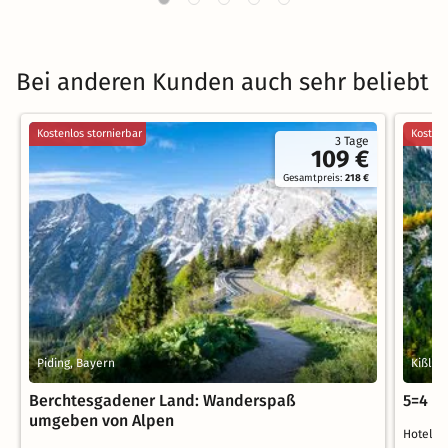
Bei anderen Kunden auch sehr beliebt
Kostenlos stornierbar
Kostenl
3 Tage
109 €
Gesamtpreis:
218 €
Piding, Bayern
Kißleg
Berchtesgadener Land: Wanderspaß
5=4 T
umgeben von Alpen
Hotel 