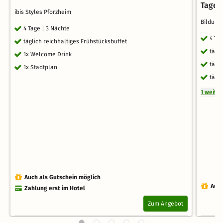
Tagen
ibis Styles Pforzheim
Bildung
4 Tage | 3 Nächte
4 Ta
täglich reichhaltiges Frühstücksbuffet
tägl
1x Welcome Drink
tägl
1x Stadtplan
tägl
1 weite
Auch als Gutschein möglich
Auch
Zahlung erst im Hotel
Zum Angebot