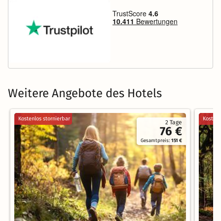
Weitere Angebote des Hotels
Kostenlos stornierbar
Kostenl
2 Tage
76 €
Gesamtpreis:
151 €