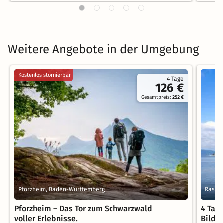
Weitere Angebote in der Umgebung
Kostenlos stornierbar
4 Tage
126 €
Gesamtpreis:
252 €
Pforzheim, Baden-Württemberg
Rastat
Pforzheim – Das Tor zum Schwarzwald
4 Tag
voller Erlebnisse.
Bildu