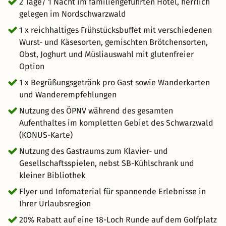
kostenfreie Nutzung des öffentlichen Nahverkehrs im
2 Tage/ 1 Nacht im familiengeführten Hotel, herrlich
gesamten Schwarzwald. Als besonderen Vorteil gibt es 20
gelegen im Nordschwarzwald
% Rabatt auf eine Runde auf dem 18-Loch-Golfplatz in
1 x reichhaltiges Frühstücksbuffet mit verschiedenen
Bad Herrenalb.
Wurst- und Käsesorten, gemischten Brötchensorten,
Obst, Joghurt und Müsliauswahl mit glutenfreier
Option
1 x Begrüßungsgetränk pro Gast sowie Wanderkarten
und Wanderempfehlungen
Nutzung des ÖPNV während des gesamten
Aufenthaltes im kompletten Gebiet des Schwarzwald
(KONUS-Karte)
Nutzung des Gastraums zum Klavier- und
Gesellschaftsspielen, nebst SB-Kühlschrank und
kleiner Bibliothek
Flyer und Infomaterial für spannende Erlebnisse in
Ihrer Urlaubsregion
20% Rabatt auf eine 18-Loch Runde auf dem Golfplatz