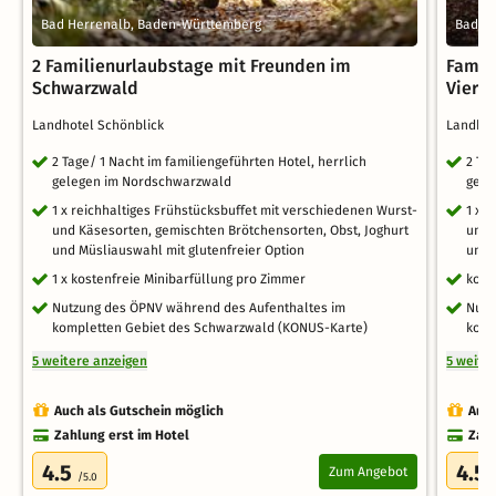
Bad Herrenalb, Baden-Württemberg
Bad H
2 Familienurlaubstage mit Freunden im
Famili
Schwarzwald
Vierb
Landhotel Schönblick
Landhot
2 Tage/ 1 Nacht im familiengeführten Hotel, herrlich
2 Ta
gelegen im Nordschwarzwald
gele
1 x reichhaltiges Frühstücksbuffet mit verschiedenen Wurst-
1 x 
und Käsesorten, gemischten Brötchensorten, Obst, Joghurt
und 
und Müsliauswahl mit glutenfreier Option
und 
1 x kostenfreie Minibarfüllung pro Zimmer
kost
Nutzung des ÖPNV während des Aufenthaltes im
Nutz
kompletten Gebiet des Schwarzwald (KONUS-Karte)
komp
5 weitere anzeigen
5 weite
Auch als Gutschein möglich
Auch
Zahlung erst im Hotel
Zahl
4.5
4.5
Zum Angebot
/5.0