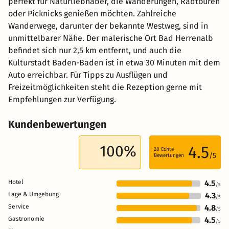
perfekt für Naturliebhaber, die Wanderungen, Radtouren
oder Picknicks genießen möchten. Zahlreiche
Wanderwege, darunter der bekannte Westweg, sind in
unmittelbarer Nähe. Der malerische Ort Bad Herrenalb
befindet sich nur 2,5 km entfernt, und auch die
Kulturstadt Baden-Baden ist in etwa 30 Minuten mit dem
Auto erreichbar. Für Tipps zu Ausflügen und
Freizeitmöglichkeiten steht die Rezeption gerne mit
Empfehlungen zur Verfügung.
Kundenbewertungen
100%
4.5
28
Echte
/5
Bewertungen
Hotel
4.5
/5
Lage & Umgebung
4.3
/5
Service
4.8
/5
Gastronomie
4.5
/5