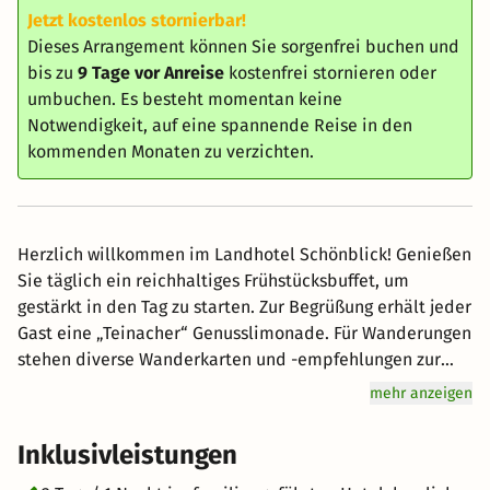
Jetzt kostenlos stornierbar!
Dieses Arrangement können Sie sorgenfrei buchen und
bis zu
9 Tage vor Anreise
kostenfrei stornieren oder
umbuchen. Es besteht momentan keine
Notwendigkeit, auf eine spannende Reise in den
kommenden Monaten zu verzichten.
Herzlich willkommen im Landhotel Schönblick! Genießen
Sie täglich ein reichhaltiges Frühstücksbuffet, um
gestärkt in den Tag zu starten. Zur Begrüßung erhält jeder
Gast eine „Teinacher“ Genusslimonade. Für Wanderungen
stehen diverse Wanderkarten und -empfehlungen zur
Verfügung, um die schönsten Routen im Schwarzwald zu
mehr anzeigen
erkunden. Während des gesamten Aufenthalts können
kostenfreie Parkplätze am Hotel sowie WLAN genutzt
Inklusivleistungen
werden. Zusätzlich ermöglicht die KONUS-Karte die