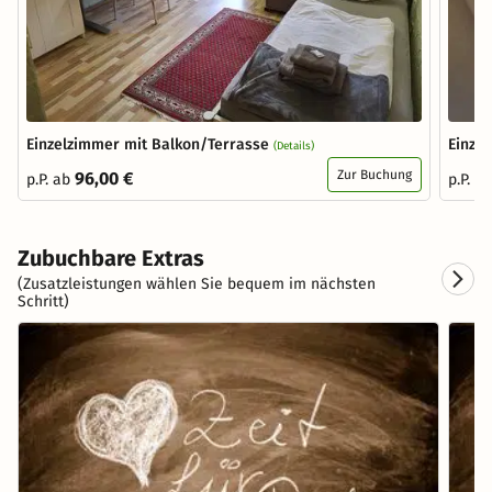
Einzelzimmer mit Balkon/Terrasse
Einze
(Details)
Zur Buchung
96,00 €
p.P. ab
p.P. a
Zubuchbare Extras
(Zusatzleistungen wählen Sie bequem im nächsten
Schritt)