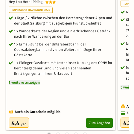
Hey Lou Hotel Piding
TOP EV
TOP ROMANTIKURLAUB
2025
6 Ta
3 Tage / 2 Nächte zwischen den Berchtesgadener Alpen und
tägl
der Stadt Salzburg mit ausgiebigem Frühstücksbuffet
Geni
17 U
1 x Wanderkarte der Region und ein erfrischendes Getränk
20:3
nach Ihrer Wanderung an der Bar
Nutz
1 x Ermäßigung bei der Untersbergbahn, der
400m
Obersalzbergbahn und vielen Weiteren im Zuge Ihrer
Infr
Gästekarte
Auße
1 x Pidinger Gastkarte mit kostenloser Nutzung des ÖPNV im
Mögl
Berchtesgadener Land und vielen spannenden
haus
Ermäßigungen an Ihrem Urlaubsort
sowi
3 weitere anzeigen
5 weite
Auch
Auch als Gutschein möglich
Zahl
4.4
4.3
Zum Angebot
/5.0
/