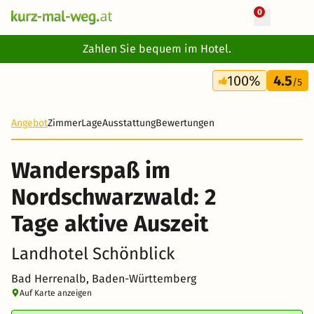
0
+ 19 Fotos
Zahlen Sie bequem im Hotel.
2 Tage
100%
4.5
68 €
/5
Angebot
Zimmer
Lage
Ausstattung
Bewertungen
Wanderspaß im
Nordschwarzwald: 2
Tage aktive Auszeit
Landhotel Schönblick
Bad Herrenalb, Baden-Württemberg
Auf Karte anzeigen