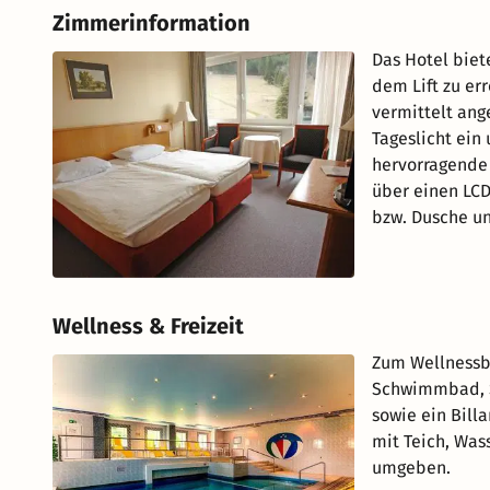
Zimmerinformation
Das Hotel biet
dem Lift zu er
vermittelt ang
Tageslicht ein
hervorragende 
über einen LC
bzw. Dusche un
Wellness & Freizeit
Zum Wellnessb
Schwimmbad, S
sowie ein Bill
mit Teich, Was
umgeben.