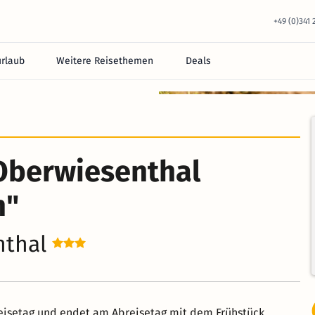
+49 (0)341
urlaub
Weitere Reisethemen
Deals
equem im Hotel.
Oberwiesenthal
n"
nthal
isetag und endet am Abreisetag mit dem Frühstück