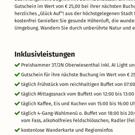
Gutschein im Wert von € 25,00 bei ihrer nächsten Buchun
herzliches „Glück Auf“! aus der höchstgelegenen Stad
kostenfrei Genießen Sie gesunde Höhenluft, die wunderbare Landschaft des Fichtelberg - Gebietes und seiner
Umgebung. Wandern Sie durch unberührte Natur und en
die Schönheiten des Erzgebirges. Die großen Wanderg
Keilberg erwarten Sie! Unternehmen Sie Tagesausflüge,
Landeshauptstadt Dresden, in das böhmische Bäderdrei
Inklusivleistungen
laden wir Sie zum Skiwandern, Snowboarden, Skifahren 
Lassen Sie sich von dem winterlichen Charme verzaube
Preishammer 3T/2N Oberwiesenthal inkl. AI Light u
Gutschein für ihre nächste Buchung im Wert von € 2
täglich Frühstück vom reichhaltigen Buffet von 07:00
täglich Mittagssnack vom Buffett von 12:00 bis 13:00
täglich Kaffee, Eis und Kuchen von 15:00 bis 16:00 U
täglich 4-Gang-Wahlmenü o. Buffet von 18:00 bis 20:
vom Fass, alkoholfreies Feldschlösschen, Radler (Fe
kostenlose Wanderkarte und Regionsinfos