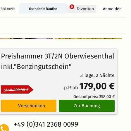
0
Anmelden
Favoriten
 2368 0099
Gutschein kaufen
+ 19 Fotos anzeigen
91%
4.2
111
Echte
/5
Preishammer 3T/2N Oberwiesenthal
Bewertungen
Weiterempfehlung
Großartig
inkl."Benzingutschein"
3 Tage, 2 Nächte
179,00 €
p.P. ab
statt 199,00 €
Gesamtpreis:
358,00 €
Verschenken
Zur Buchung
+49 (0)341 2368 0099