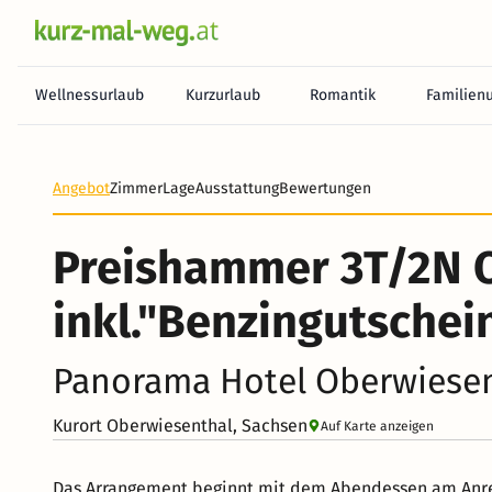
Wellnessurlaub
Kurzurlaub
Romantik
Familien
Heute noch keine Zahlung erforderlich! Zahlen Sie b
Angebot
Zimmer
Lage
Ausstattung
Bewertungen
Preishammer 3T/2N 
inkl."Benzingutschei
Panorama Hotel Oberwiese
Kurort Oberwiesenthal, Sachsen
Auf Karte anzeigen
Das Arrangement beginnt mit dem Abendessen am Anre