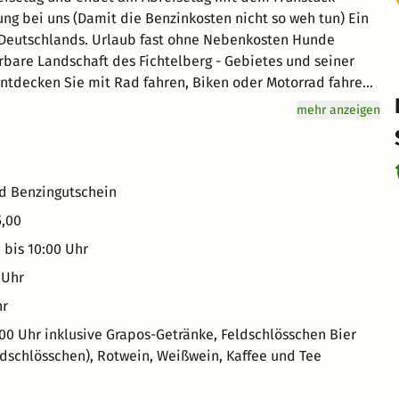
g bei uns (Damit die Benzinkosten nicht so weh tun) Ein
t Deutschlands. Urlaub fast ohne Nebenkosten Hunde
tdecken Sie mit Rad fahren, Biken oder Motorrad fahren
ebiete rund um die 1000er, dem Fichtelberg und dem
mehr anzeigen
 z.B. in die Bergstadt Annaberg-Buchholz, die
eck oder auch in die "Goldene Stadt'' Prag. Im Winter
oder zu einer gemütlichen Pferdeschlittenfahrt ein.
rn und genießen Sie unvergessliche Tage im Schnee.
nd Benzingutschein
5,00
 bis 10:00 Uhr
 Uhr
hr
00 Uhr inklusive Grapos-Getränke, Feldschlösschen Bier
ldschlösschen), Rotwein, Weißwein, Kaffee und Tee