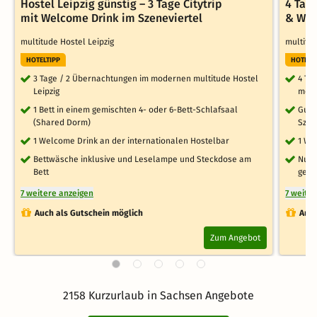
Hostel Leipzig günstig – 3 Tage Citytrip
4 Tag
mit Welcome Drink im Szeneviertel
& Wel
multitude Hostel Leipzig
multitu
HOTELTIPP
HOTELT
3 Tage / 2 Übernachtungen im modernen multitude Hostel
4 Ta
Leipzig
mode
1 Bett in einem gemischten 4- oder 6-Bett-Schlafsaal
Gute
(Shared Dorm)
Szen
1 Welcome Drink an der internationalen Hostelbar
1 We
Bettwäsche inklusive und Leselampe und Steckdose am
Nutz
Bett
geme
7 weitere anzeigen
7 weite
Auch als Gutschein möglich
Auch
Zum Angebot
2158 Kurzurlaub in Sachsen Angebote