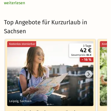
weiterlesen
Top Angebote für Kurzurlaub in
Sachsen
Kostenlos stornierbar
Kostenl
3 Tage
42 €
Gesamtpreis:
84 €
- 16 %
Leipzig, Sachsen
Leipzi