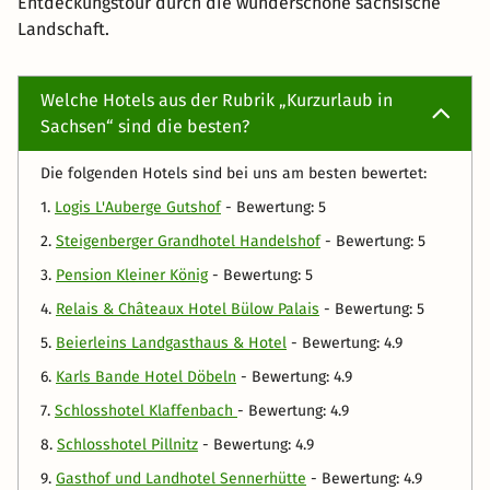
Entdeckungstour durch die wunderschöne sächsische
Landschaft.
Welche Hotels aus der Rubrik „Kurzurlaub in
Sachsen“ sind die besten?
Die folgenden Hotels sind bei uns am besten bewertet:
1.
Logis L'Auberge Gutshof
- Bewertung: 5
2.
Steigenberger Grandhotel Handelshof
- Bewertung: 5
3.
Pension Kleiner König
- Bewertung: 5
4.
Relais & Châteaux Hotel Bülow Palais
- Bewertung: 5
5.
Beierleins Landgasthaus & Hotel
- Bewertung: 4.9
6.
Karls Bande Hotel Döbeln
- Bewertung: 4.9
7.
Schlosshotel Klaffenbach
- Bewertung: 4.9
8.
Schlosshotel Pillnitz
- Bewertung: 4.9
9.
Gasthof und Landhotel Sennerhütte
- Bewertung: 4.9