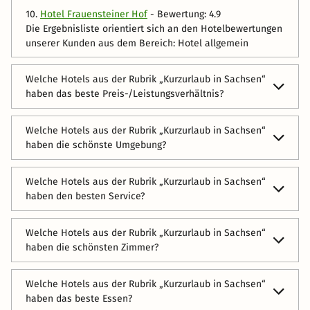
10.
Hotel Frauensteiner Hof
- Bewertung: 4.9
Die Ergebnisliste orientiert sich an den Hotelbewertungen
unserer Kunden aus dem Bereich: Hotel allgemein
Welche Hotels aus der Rubrik „Kurzurlaub in Sachsen“
haben das beste Preis-/Leistungsverhältnis?
In folgenden Hotels bekommen Sie das meiste für Ihr
Welche Hotels aus der Rubrik „Kurzurlaub in Sachsen“
Geld:
haben die schönste Umgebung?
1.
Zeitgeist Rathen by STEIGER Hotels
- Bewertung: 5
Die folgenden Hotels haben die schönste Umgebung:
2.
Berghotel Greifensteine
- Bewertung: 5
Welche Hotels aus der Rubrik „Kurzurlaub in Sachsen“
1.
Steigenberger Grandhotel Handelshof
- Bewertung: 5
haben den besten Service?
3.
ibis Dresden Zentrum
- Bewertung: 5
2.
NH Leipzig Zentrum
- Bewertung: 5
4.
Logis L'Auberge Gutshof
- Bewertung: 5
Die folgenden Hotels überzeugen durch großartigen
Welche Hotels aus der Rubrik „Kurzurlaub in Sachsen“
3.
Staycity Aparthotel Leipzig City Centre
- Bewertung: 4.9
Service:
5.
Star G Hotel Premium Dresden Altmarkt
- Bewertung: 5
haben die schönsten Zimmer?
4.
elaya hotel leipzig city center
- Bewertung: 4.9
1.
Logis L'Auberge Gutshof
- Bewertung: 5
6.
Gasthof und Landhotel Sennerhütte
- Bewertung: 4.9
In folgenden Hotels finden Sie die schönsten Zimmer:
5.
Star G Hotel Premium Dresden Altmarkt
- Bewertung: 4.9
2.
Gasthof und Landhotel Sennerhütte
- Bewertung: 5
Welche Hotels aus der Rubrik „Kurzurlaub in Sachsen“
7.
Book Hotel Leipzig
- Bewertung: 4.8
1.
Steigenberger Grandhotel Handelshof
- Bewertung: 5
haben das beste Essen?
6.
INNSiDE Leipzig
- Bewertung: 4.9
3.
Relais & Châteaux Hotel Bülow Palais
- Bewertung: 5
8.
Andante Hotel Dresden
- Bewertung: 4.7