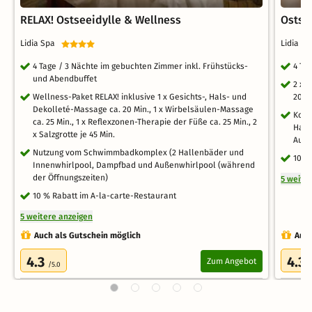
RELAX! Ostseeidylle & Wellness
Ostse
Lidia Spa
Lidia 
4 Tage / 3 Nächte im gebuchten Zimmer inkl. Frühstücks-
4 Ta
und Abendbuffet
2 x 
Wellness-Paket RELAX! inklusive 1 x Gesichts-, Hals- und
20 Mi
Dekolleté-Massage ca. 20 Min., 1 x Wirbelsäulen-Massage
Kost
ca. 25 Min., 1 x Reflexzonen-Therapie der Füße ca. 25 Min., 2
Hall
x Salzgrotte je 45 Min.
Auße
Nutzung vom Schwimmbadkomplex (2 Hallenbäder und
10 %
Innenwhirlpool, Dampfbad und Außenwhirlpool (während
der Öffnungszeiten)
5 weite
10 % Rabatt im A-la-carte-Restaurant
5 weitere anzeigen
Auch als Gutschein möglich
Auch
4.3
4.3
Zum Angebot
/5.0
/