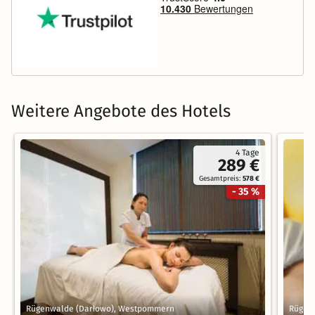
Weitere Angebote des Hotels
4 Tage
289 €
Gesamtpreis:
578 €
- 35 %
Rügenwalde (Darłowo), Westpommern
Rügen