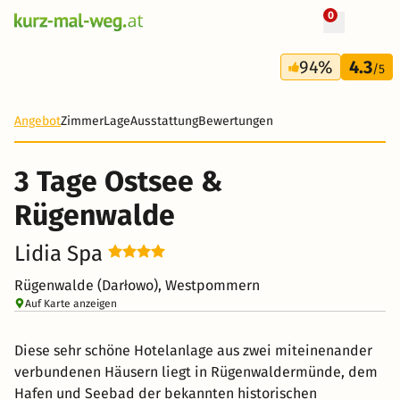
0
+ 15 Fotos
3 Tage
94%
4.3
137 €
/5
-43%
Angebot
Zimmer
Lage
Ausstattung
Bewertungen
3 Tage Ostsee &
Rügenwalde
Lidia Spa
Rügenwalde (Darłowo), Westpommern
Auf Karte anzeigen
Diese sehr schöne Hotelanlage aus zwei miteinenander
verbundenen Häusern liegt in Rügenwaldermünde, dem
Hafen und Seebad der bekannten historischen