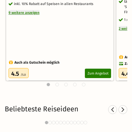
tägl
inkl. 10% Rabatt auf Speisen in allen Restaurants
'She
Fitn
9 weitere anzeigen
1 x 
2 weite
Auch
Auch als Gutschein möglich
Zahl
4.5
4.4
Zum Angebot
/5.0
Beliebteste Reiseideen
Familienurlaub am Meer
Fa
2334 Angebote
42 €
ab