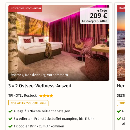
Kostenlos stornierbar
Kostenl
4 Tage
209 €
Gesamtpreis:
418 €
Rostock, Mecklenburg-Vorpommern
Ostse
3 = 2 Ostsee-Wellness-Auszeit
Herin
TRIHOTEL Rostock
SEETEL
TOP WELLNESSHOTEL
2026
TOP WE
4 Tage / 3 Nächte brillant absteigen
6 Ta
3 x edler am Frühstücksbuffet mampfen, bis 11 Uhr
tägl
Abe
1 x cooler Drink zum Ankommen