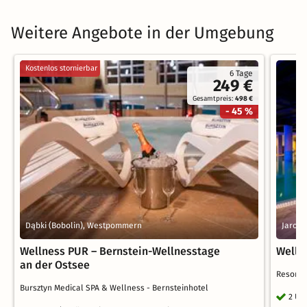
Weitere Angebote in der Umgebung
Kostenlos stornierbar
6 Tage
249 €
Gesamtpreis:
498 €
- 45 %
Dąbki (Bobolin), Westpommern
Jaros
Wellness PUR – Bernstein-Wellnesstage
Wellne
an der Ostsee
Resort 
Bursztyn Medical SPA & Wellness - Bernsteinhotel
2 Üb