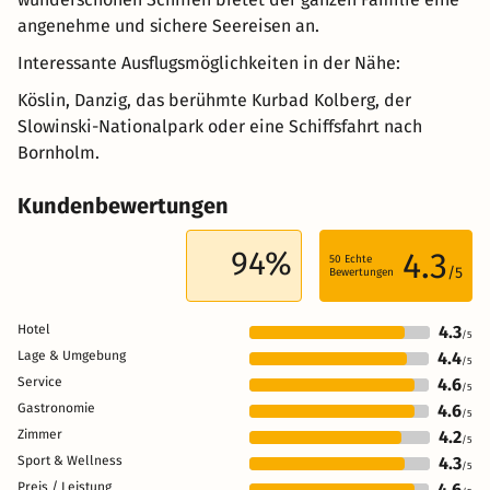
angenehme und sichere Seereisen an.
Interessante Ausflugsmöglichkeiten in der Nähe:
Köslin, Danzig, das berühmte Kurbad Kolberg, der
Slowinski-Nationalpark oder eine Schiffsfahrt nach
Bornholm.
Kundenbewertungen
94%
4.3
50
Echte
/5
Bewertungen
Hotel
4.3
/5
Lage & Umgebung
4.4
/5
Service
4.6
/5
Gastronomie
4.6
/5
Zimmer
4.2
/5
Sport & Wellness
4.3
/5
Preis / Leistung
4.6