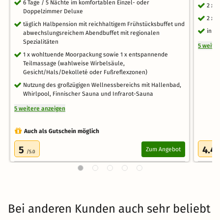
6 Tage / 5 Nächte im komfortablen Einzel- oder
2 x 
Doppelzimmer Deluxe
2 x 
täglich Halbpension mit reichhaltigem Frühstücksbuffet und
inkl
abwechslungsreichem Abendbuffet mit regionalen
Spezialitäten
5 weite
1 x wohltuende Moorpackung sowie 1 x entspannende
Teilmassage (wahlweise Wirbelsäule,
Gesicht/Hals/Dekolleté oder Fußreflexzonen)
Nutzung des großzügigen Wellnessbereichs mit Hallenbad,
Whirlpool, Finnischer Sauna und Infrarot-Sauna
5 weitere anzeigen
Auch als Gutschein möglich
5
4.4
Zum Angebot
/5.0
Bei anderen Kunden auch sehr beliebt