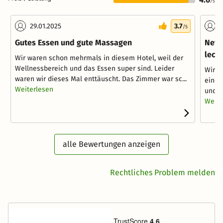
/5
29.01.2025
3.7
2
/5
Gutes Essen und gute Massagen
Nett
leck
Wir waren schon mehrmals in diesem Hotel, weil der
Wellnessbereich und das Essen super sind. Leider
Wir w
waren wir dieses Mal enttäuscht. Das Zimmer war sc...
eine 
Weiterlesen
und f
Weite
alle Bewertungen anzeigen
Rechtliches Problem melden