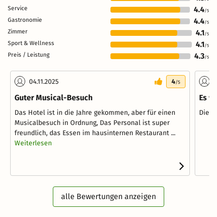
Service
4.4
/5
Gastronomie
4.4
/5
Zimmer
4.1
/5
Sport & Wellness
4.1
/5
Preis / Leistung
4.3
/5
04.11.2025
4
1
/5
Guter Musical-Besuch
Es w
Das Hotel ist in die Jahre gekommen, aber für einen
Die L
Musicalbesuch in Ordnung, Das Personal ist super
freundlich, das Essen im hausinternen Restaurant ...
Weiterlesen
alle Bewertungen anzeigen