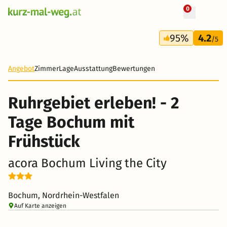
0
+ 169 Fotos
2 Tage
95%
4.2
42 €
/5
-68%
Angebot
Zimmer
Lage
Ausstattung
Bewertungen
Ruhrgebiet erleben! - 2
Tage Bochum mit
Frühstück
acora Bochum Living the City
Bochum, Nordrhein-Westfalen
Auf Karte anzeigen