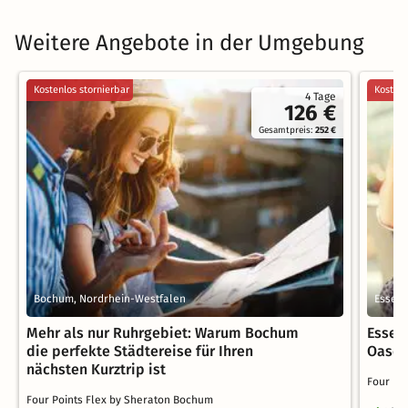
Weitere Angebote in der Umgebung
Kostenlos stornierbar
Kostenl
4 Tage
126 €
Gesamtpreis:
252 €
Bochum, Nordrhein-Westfalen
Essen,
Mehr als nur Ruhrgebiet: Warum Bochum
Essen
die perfekte Städtereise für Ihren
Oasen 
nächsten Kurztrip ist
Four Po
Four Points Flex by Sheraton Bochum