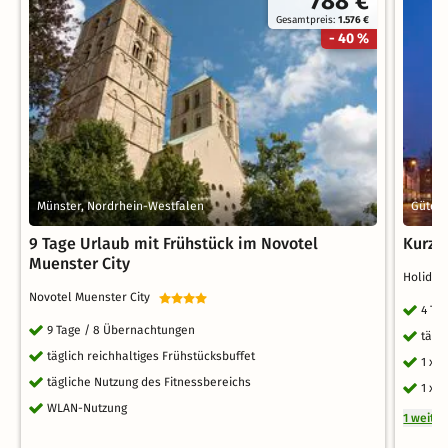
788 €
Gesamtpreis:
1.576 €
- 40 %
Münster, Nordrhein-Westfalen
Güters
9 Tage Urlaub mit Frühstück im Novotel
Kurz w
Muenster City
Holiday
Novotel Muenster City
4 Ta
9 Tage / 8 Übernachtungen
tägl
täglich reichhaltiges Frühstücksbuffet
1 x 
tägliche Nutzung des Fitnessbereichs
1 x 
WLAN-Nutzung
1 weite