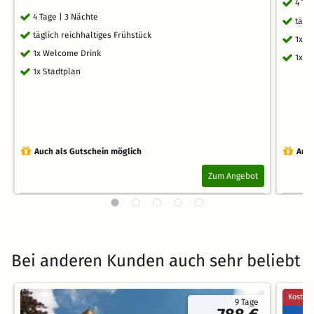
4 Ta
4 Tage | 3 Nächte
tägl
täglich reichhaltiges Frühstück
1x W
1x Welcome Drink
1x S
1x Stadtplan
Auch als Gutschein möglich
Auch
Zum Angebot
Bei anderen Kunden auch sehr beliebt
Kostenl
9 Tage