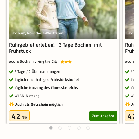
Bochum, Nordrhein-Westfalen
Bochu
Ruhrgebiet erleben! - 3 Tage Bochum mit
Ruhrg
Frühstück
Frühs
acora Bochum Living the City
acora B
3 Tage / 2 Übernachtungen
4 Ta
täglich reichhaltiges Frühstücksbuffet
tägl
tägliche Nutzung des Fitnessbereichs
tägl
WLAN-Nutzung
WLA
Auch als Gutschein möglich
Auch
4.2
4.2
Zum Angebot
/5.0
/