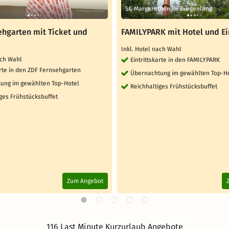
St. Margarethen im Burgenland
ehgarten mit Ticket und
FAMILYPARK mit Hotel und Ein
Inkl. Hotel nach Wahl
ach Wahl
Eintrittskarte in den FAMILYPARK
arte in den ZDF Fernsehgarten
Übernachtung im gewählten Top-H
ung im gewählten Top-Hotel
Reichhaltiges Frühstücksbuffet
ges Frühstücksbuffet
Zum Angebot
116 Last Minute Kurzurlaub Angebote