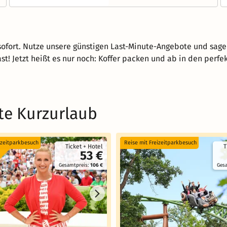
 sofort. Nutze unsere günstigen Last-Minute-Angebote und sag
hast! Jetzt heißt es nur noch: Koffer packen und ab in den perf
te Kurzurlaub
izeitparkbesuch
Reise mit Freizeitparkbesuch
Ticket + Hotel
T
53 €
Gesamtpreis:
106 €
Ges