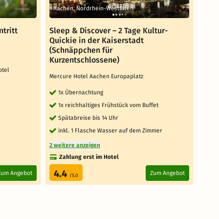
Aachen, Nordrhein-Westfalen
Kron
tritt
Sleep & Discover – 2 Tage Kultur-
Opel
Quickie in der Kaiserstadt
Inkl. 
(Schnäppchen für
Ein
Kurzentschlossene)
otel
Üb
Mercure Hotel Aachen Europaplatz
Rei
1x Übernachtung
1x reichhaltiges Frühstück vom Buffet
Spätabreise bis 14 Uhr
inkl. 1 Flasche Wasser auf dem Zimmer
2 weitere anzeigen
Zahlung erst im Hotel
4.4
Zum Angebot
Zum Angebot
/5.0