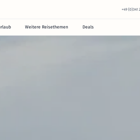
+49 (0)341
urlaub
Weitere Reisethemen
Deals