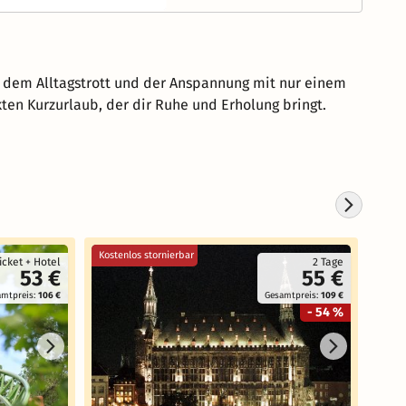
e dem Alltagstrott und der Anspannung mit nur einem
ekten Kurzurlaub, der dir Ruhe und Erholung bringt.
Kostenlos stornierbar
Reise
icket + Hotel
2 Tage
53 €
55 €
amtpreis:
106 €
Gesamtpreis:
109 €
- 54 %